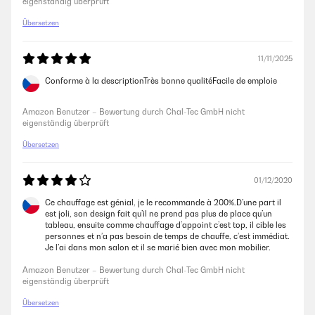
eigenständig überprüft
14/11/2022
Übersetzen
Das Bild ist schön Ausgefallen,die Fernbedienung ist mir ein bischen zu
kompliziert.
11/11/2025
Amazon Benutzer – Bewertung durch Chal-Tec GmbH nicht
Conforme à la descriptionTrès bonne qualitéFacile de emploie
eigenständig überprüft
Amazon Benutzer – Bewertung durch Chal-Tec GmbH nicht
eigenständig überprüft
10/10/2022
Übersetzen
Bei einem Bad von 5m² absolut ausreichende Heizleistung.
Fernbedienung gut programmierbar. Von der Bestellung bis zu
Anlieferung 2 Tage, das soll erst einmal jemand anderes nachmachen!
01/12/2020
Danke, ich bin zu frieden.
Ce chauffage est génial, je le recommande à 200%.D’une part il
Amazon Benutzer – Bewertung durch Chal-Tec GmbH nicht
est joli, son design fait qu’il ne prend pas plus de place qu’un
eigenständig überprüft
tableau, ensuite comme chauffage d’appoint c’est top, il cible les
personnes et n’a pas besoin de temps de chauffe, c’est immédiat.
Je l’ai dans mon salon et il se marié bien avec mon mobilier.
Amazon Benutzer – Bewertung durch Chal-Tec GmbH nicht
eigenständig überprüft
Übersetzen