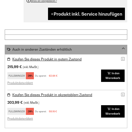
Was ist abgedeckt?
Produkt inkl. Service hinzufügen
Auch in anderen Zuständen erhältlich
Kaufen Sie dieses Produkt in gutem Zustand
215,99 €
(inkl. MwSt.)
In den
FULLSWING29
-29%
Du sparst:
62,64 €
Warenkorb
Produktdatenblatt
Kaufen Sie dieses Produkt in akzeptablem Zustand
203,99 €
(inkl. MwSt.)
In den
FULLSWING29
-29%
Du sparst:
59,16 €
Warenkorb
Produktdatenblatt