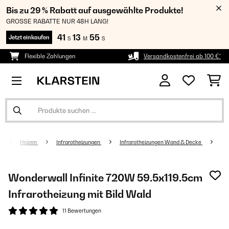
Bis zu 29 % Rabatt auf ausgewählte Produkte!
GROSSE RABATTE NUR 48H LANG!
41
13
54
Jetzt einkaufen
S
M
S
Flexible Zahlungen
Versandkostenfrei ab 100 €*
Heizen
Infrarotheizungen
Infrarotheizungen Wand & Decke
Wonderwall Infinite 720W 59.5x119.5cm
Infrarotheizung mit Bild Wald
11 Bewertungen