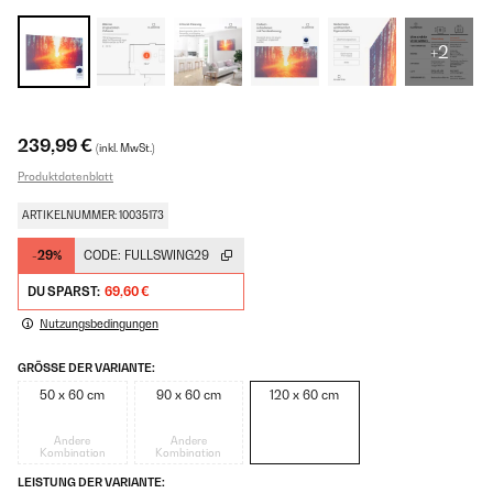
+2
239,99 €
(inkl. MwSt.)
Produktdatenblatt
ARTIKELNUMMER: 10035173
-29%
CODE:
FULLSWING29
DU SPARST:
69,60 €
Nutzungsbedingungen
GRÖSSE DER VARIANTE:
50 x 60 cm
90 x 60 cm
120 x 60 cm
Andere
Andere
Kombination
Kombination
LEISTUNG DER VARIANTE: