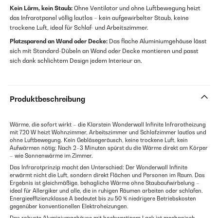
Kein Lärm, kein Staub:
Ohne Ventilator und ohne Luftbewegung heizt
das Infrarotpanel völlig lautlos – kein aufgewirbelter Staub, keine
trockene Luft, ideal für Schlaf- und Arbeitszimmer.
Platzsparend an Wand oder Decke:
Das flache Aluminiumgehäuse lässt
sich mit Standard-Dübeln an Wand oder Decke montieren und passt
sich dank schlichtem Design jedem Interieur an.
Produktbeschreibung
Wärme, die sofort wirkt – die Klarstein Wonderwall Infinite Infrarotheizung
mit 720 W heizt Wohnzimmer, Arbeitszimmer und Schlafzimmer lautlos und
ohne Luftbewegung. Kein Gebläsegeräusch, keine trockene Luft, kein
Aufwärmen nötig: Nach 2–3 Minuten spürst du die Wärme direkt am Körper
– wie Sonnenwärme im Zimmer.
Das Infrarotprinzip macht den Unterschied: Der Wonderwall Infinite
erwärmt nicht die Luft, sondern direkt Flächen und Personen im Raum. Das
Ergebnis ist gleichmäßige, behagliche Wärme ohne Staubaufwirbelung –
ideal für Allergiker und alle, die in ruhigen Räumen arbeiten oder schlafen.
Energieeffizienzklasse A bedeutet bis zu 50 % niedrigere Betriebskosten
gegenüber konventionellen Elektroheizungen.