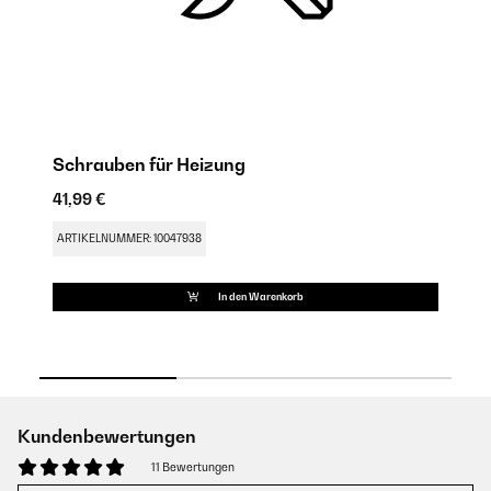
Schrauben für Heizung
F
41,99 €
19
ARTIKELNUMMER: 10047938
AR
In den Warenkorb
Kundenbewertungen
11 Bewertungen