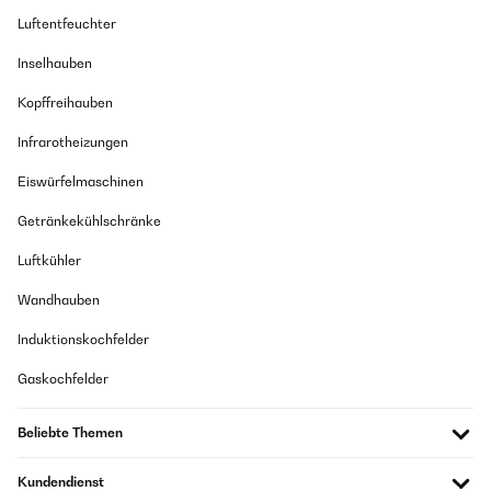
Luftentfeuchter
Inselhauben
Kopffreihauben
Infrarotheizungen
Eiswürfelmaschinen
Getränkekühlschränke
Luftkühler
Wandhauben
Induktionskochfelder
Gaskochfelder
Beliebte Themen
Kundendienst