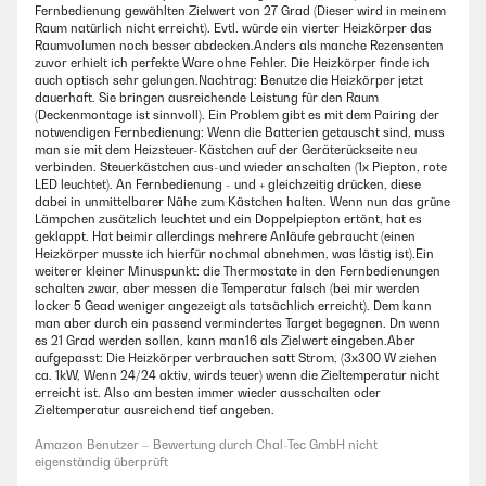
Fernbedienung gewählten Zielwert von 27 Grad (Dieser wird in meinem
Raum natürlich nicht erreicht). Evtl. würde ein vierter Heizkörper das
Raumvolumen noch besser abdecken.Anders als manche Rezensenten
zuvor erhielt ich perfekte Ware ohne Fehler. Die Heizkörper finde ich
auch optisch sehr gelungen.Nachtrag: Benutze die Heizkörper jetzt
dauerhaft. Sie bringen ausreichende Leistung für den Raum
(Deckenmontage ist sinnvoll). Ein Problem gibt es mit dem Pairing der
notwendigen Fernbedienung: Wenn die Batterien getauscht sind, muss
man sie mit dem Heizsteuer-Kästchen auf der Geräterückseite neu
verbinden. Steuerkästchen aus-und wieder anschalten (1x Piepton, rote
LED leuchtet). An Fernbedienung - und + gleichzeitig drücken, diese
dabei in unmittelbarer Nähe zum Kästchen halten. Wenn nun das grüne
Lämpchen zusätzlich leuchtet und ein Doppelpiepton ertönt, hat es
geklappt. Hat beimir allerdings mehrere Anläufe gebraucht (einen
Heizkörper musste ich hierfür nochmal abnehmen, was lästig ist).Ein
weiterer kleiner Minuspunkt: die Thermostate in den Fernbedienungen
schalten zwar, aber messen die Temperatur falsch (bei mir werden
locker 5 Gead weniger angezeigt als tatsächlich erreicht). Dem kann
man aber durch ein passend vermindertes Target begegnen. Dn wenn
es 21 Grad werden sollen, kann man16 als Zielwert eingeben.Aber
aufgepasst: Die Heizkörper verbrauchen satt Strom, (3x300 W ziehen
ca. 1kW, Wenn 24/24 aktiv, wirds teuer) wenn die Zieltemperatur nicht
erreicht ist. Also am besten immer wieder ausschalten oder
Zieltemperatur ausreichend tief angeben.
Amazon Benutzer – Bewertung durch Chal-Tec GmbH nicht
eigenständig überprüft