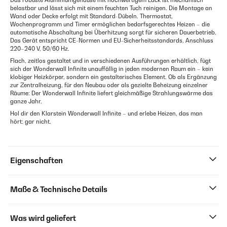
Das robuste Aluminiumgehäuse mit hochwertigem Lack ist mechanisch
belastbar und lässt sich mit einem feuchten Tuch reinigen. Die Montage an
Wand oder Decke erfolgt mit Standard-Dübeln. Thermostat,
Wochenprogramm und Timer ermöglichen bedarfsgerechtes Heizen – die
automatische Abschaltung bei Überhitzung sorgt für sicheren Dauerbetrieb.
Das Gerät entspricht CE-Normen und EU-Sicherheitsstandards, Anschluss
220–240 V, 50/60 Hz.
Flach, zeitlos gestaltet und in verschiedenen Ausführungen erhältlich, fügt
sich der Wonderwall Infinite unauffällig in jeden modernen Raum ein – kein
klobiger Heizkörper, sondern ein gestalterisches Element. Ob als Ergänzung
zur Zentralheizung, für den Neubau oder als gezielte Beheizung einzelner
Räume: Der Wonderwall Infinite liefert gleichmäßige Strahlungswärme das
ganze Jahr.
Hol dir den Klarstein Wonderwall Infinite – und erlebe Heizen, das man
hört: gar nicht.
Eigenschaften
Maße & Technische Details
Was wird geliefert