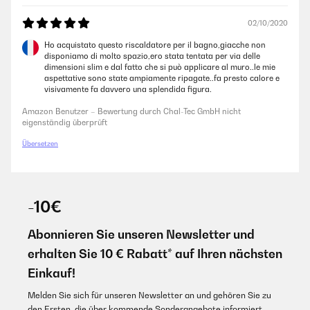
02/10/2020
Ho acquistato questo riscaldatore per il bagno,giacche non
disponiamo di molto spazio,ero stata tentata per via delle
dimensioni slim e dal fatto che si può applicare al muro..le mie
aspettative sono state ampiamente ripagate..fa presto calore e
visivamente fa davvero una splendida figura.
Amazon Benutzer – Bewertung durch Chal-Tec GmbH nicht
eigenständig überprüft
Übersetzen
-10€
Abonnieren Sie unseren Newsletter und
erhalten Sie 10 € Rabatt* auf Ihren nächsten
Einkauf!
Melden Sie sich für unseren Newsletter an und gehören Sie zu
den Ersten, die über kommende Sonderangebote informiert