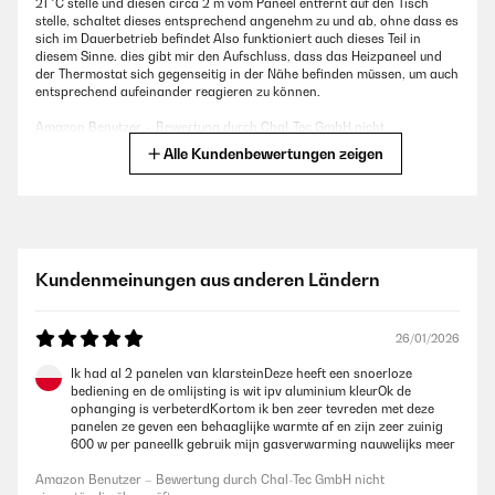
21 °C stelle und diesen circa 2 m vom Paneel entfernt auf den Tisch
stelle, schaltet dieses entsprechend angenehm zu und ab, ohne dass es
sich im Dauerbetrieb befindet Also funktioniert auch dieses Teil in
diesem Sinne. dies gibt mir den Aufschluss, dass das Heizpaneel und
der Thermostat sich gegenseitig in der Nähe befinden müssen, um auch
entsprechend aufeinander reagieren zu können.
Amazon Benutzer – Bewertung durch Chal-Tec GmbH nicht
eigenständig überprüft
Alle Kundenbewertungen zeigen
23/04/2023
Produkt ist für den Preis okay
Kundenmeinungen aus anderen Ländern
Amazon Benutzer – Bewertung durch Chal-Tec GmbH nicht
eigenständig überprüft
26/01/2026
02/12/2022
Ik had al 2 panelen van klarsteinDeze heeft een snoerloze
bediening en de omlijsting is wit ipv aluminium kleurOk de
Sehr gut Gerät mit einer schneller liefertermine und funktioniert ein
ophanging is verbeterdKortom ik ben zeer tevreden met deze
wunderbar.
panelen ze geven een behaaglijke warmte af en zijn zeer zuinig
600 w per paneelIk gebruik mijn gasverwarming nauwelijks meer
Amazon Benutzer – Bewertung durch Chal-Tec GmbH nicht
eigenständig überprüft
Amazon Benutzer – Bewertung durch Chal-Tec GmbH nicht