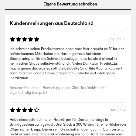
Eigene Bewertung schreiben
Kundenmeinungen aus Deutschland
12/12/2025
Ich schreibe selten Produktrezensionen aber hier braucht es 5* für den
aufmerksamen Mitarbeiter der daran gedacht hat einen
Steckeradapter für die Schweiz beizulegen, dies ist nicht einmal in
heimischen Shops selbstverständlich. Vielen Dank!Zum Produkt:Es
macht genau das was es soll, die gelabelte Smartlife App funktioniert
auch mitsamt Google Home Integration.Einfache und intelligente
Installation.
Amazon Benutzer – Bewertung durch Chal-Tec GmbH nicht
eigenständig überprüft
13/11/2024
Habe diese sehr schmalen Heizkörper für Deckenmontage in
Schrägdeckenraum gekauft.Drei Stück à 300 W sind für eine Fläche von
24qm sicher knapp bemessen. Sie schaffen aber, gut im Raum verteilt,
recht schnell eine Temperaturanhebung um ca. 5 Grad (bei einem über