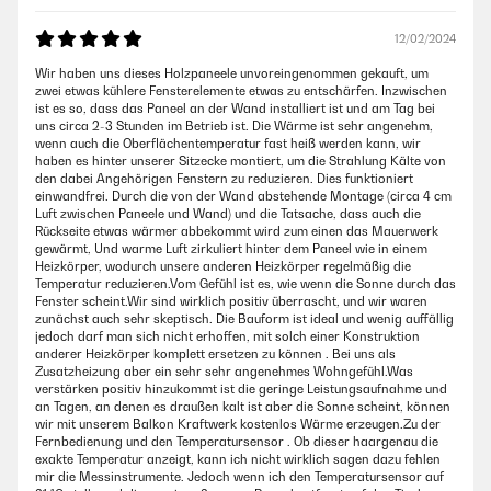
12/02/2024
Wir haben uns dieses Holzpaneele unvoreingenommen gekauft, um
zwei etwas kühlere Fensterelemente etwas zu entschärfen. Inzwischen
ist es so, dass das Paneel an der Wand installiert ist und am Tag bei
uns circa 2-3 Stunden im Betrieb ist. Die Wärme ist sehr angenehm,
wenn auch die Oberflächentemperatur fast heiß werden kann, wir
haben es hinter unserer Sitzecke montiert, um die Strahlung Kälte von
den dabei Angehörigen Fenstern zu reduzieren. Dies funktioniert
einwandfrei. Durch die von der Wand abstehende Montage (circa 4 cm
Luft zwischen Paneele und Wand) und die Tatsache, dass auch die
Rückseite etwas wärmer abbekommt wird zum einen das Mauerwerk
gewärmt, Und warme Luft zirkuliert hinter dem Paneel wie in einem
Heizkörper, wodurch unsere anderen Heizkörper regelmäßig die
Temperatur reduzieren.Vom Gefühl ist es, wie wenn die Sonne durch das
Fenster scheint.Wir sind wirklich positiv überrascht, und wir waren
zunächst auch sehr skeptisch. Die Bauform ist ideal und wenig auffällig
jedoch darf man sich nicht erhoffen, mit solch einer Konstruktion
anderer Heizkörper komplett ersetzen zu können . Bei uns als
Zusatzheizung aber ein sehr sehr angenehmes Wohngefühl.Was
verstärken positiv hinzukommt ist die geringe Leistungsaufnahme und
an Tagen, an denen es draußen kalt ist aber die Sonne scheint, können
wir mit unserem Balkon Kraftwerk kostenlos Wärme erzeugen.Zu der
Fernbedienung und den Temperatursensor . Ob dieser haargenau die
exakte Temperatur anzeigt, kann ich nicht wirklich sagen dazu fehlen
mir die Messinstrumente. Jedoch wenn ich den Temperatursensor auf