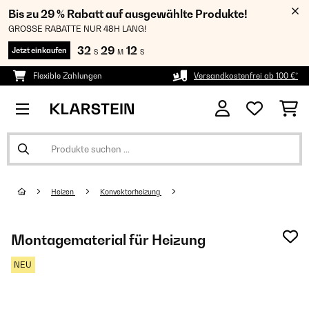
Bis zu 29 % Rabatt auf ausgewählte Produkte!
GROSSE RABATTE NUR 48H LANG!
32
29
12
Jetzt einkaufen
S
M
S
Flexible Zahlungen
Versandkostenfrei ab 100 €*
Heizen
Konvektorheizung
Montagematerial für Heizung
NEU