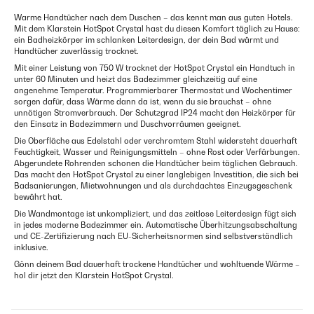
Warme Handtücher nach dem Duschen – das kennt man aus guten Hotels.
Mit dem Klarstein HotSpot Crystal hast du diesen Komfort täglich zu Hause:
ein Badheizkörper im schlanken Leiterdesign, der dein Bad wärmt und
Handtücher zuverlässig trocknet.
Mit einer Leistung von 750 W trocknet der HotSpot Crystal ein Handtuch in
unter 60 Minuten und heizt das Badezimmer gleichzeitig auf eine
angenehme Temperatur. Programmierbarer Thermostat und Wochentimer
sorgen dafür, dass Wärme dann da ist, wenn du sie brauchst – ohne
unnötigen Stromverbrauch. Der Schutzgrad IP24 macht den Heizkörper für
den Einsatz in Badezimmern und Duschvorräumen geeignet.
Die Oberfläche aus Edelstahl oder verchromtem Stahl widersteht dauerhaft
Feuchtigkeit, Wasser und Reinigungsmitteln – ohne Rost oder Verfärbungen.
Abgerundete Rohrenden schonen die Handtücher beim täglichen Gebrauch.
Das macht den HotSpot Crystal zu einer langlebigen Investition, die sich bei
Badsanierungen, Mietwohnungen und als durchdachtes Einzugsgeschenk
bewährt hat.
Die Wandmontage ist unkompliziert, und das zeitlose Leiterdesign fügt sich
in jedes moderne Badezimmer ein. Automatische Überhitzungsabschaltung
und CE-Zertifizierung nach EU-Sicherheitsnormen sind selbstverständlich
inklusive.
Gönn deinem Bad dauerhaft trockene Handtücher und wohltuende Wärme –
hol dir jetzt den Klarstein HotSpot Crystal.