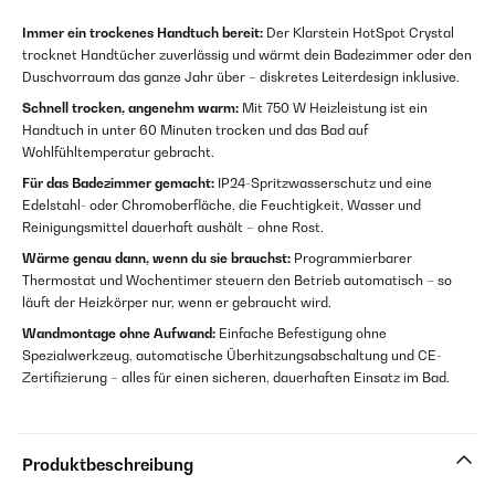
Immer ein trockenes Handtuch bereit:
Der Klarstein HotSpot Crystal
trocknet Handtücher zuverlässig und wärmt dein Badezimmer oder den
Duschvorraum das ganze Jahr über – diskretes Leiterdesign inklusive.
Schnell trocken, angenehm warm:
Mit 750 W Heizleistung ist ein
Handtuch in unter 60 Minuten trocken und das Bad auf
Wohlfühltemperatur gebracht.
Für das Badezimmer gemacht:
IP24-Spritzwasserschutz und eine
Edelstahl- oder Chromoberfläche, die Feuchtigkeit, Wasser und
Reinigungsmittel dauerhaft aushält – ohne Rost.
Wärme genau dann, wenn du sie brauchst:
Programmierbarer
Thermostat und Wochentimer steuern den Betrieb automatisch – so
läuft der Heizkörper nur, wenn er gebraucht wird.
Wandmontage ohne Aufwand:
Einfache Befestigung ohne
Spezialwerkzeug, automatische Überhitzungsabschaltung und CE-
Zertifizierung – alles für einen sicheren, dauerhaften Einsatz im Bad.
Produktbeschreibung