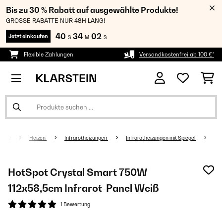
Bis zu 30 % Rabatt auf ausgewählte Produkte!
GROSSE RABATTE NUR 48H LANG!
40
34
02
Jetzt einkaufen
S
M
S
Flexible Zahlungen
Versandkostenfrei ab 100 €*
Heizen
Infrarotheizungen
Infrarotheizungen mit Spiegel
HotSpot Crystal Smart 750W
112x58,5cm Infrarot-Panel​​ Weiß
1 Bewertung