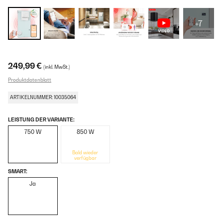
+7
249,99 €
(inkl. MwSt.)
Produktdatenblatt
ARTIKELNUMMER: 10035064
LEISTUNG DER VARIANTE:
750 W
850 W
Bald wieder
verfügbar
SMART:
Ja