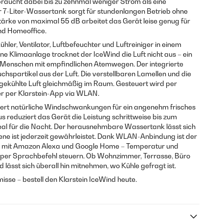
raucht dabei bis zu zehnmal weniger Strom als eine
 7-Liter-Wassertank sorgt für stundenlangen Betrieb ohne
tärke von maximal 55 dB arbeitet das Gerät leise genug für
nd Homeoffice.
ühler, Ventilator, Luftbefeuchter und Luftreiniger in einem
e Klimaanlage trocknet der IceWind die Luft nicht aus – ein
nd Menschen mit empfindlichen Atemwegen. Der integrierte
uchspartikel aus der Luft. Die verstellbaren Lamellen und die
ie gekühlte Luft gleichmäßig im Raum. Gesteuert wird per
r per Klarstein-App via WLAN.
iert natürliche Windschwankungen für ein angenehm frisches
 reduziert das Gerät die Leistung schrittweise bis zum
al für die Nacht. Der herausnehmbare Wassertank lässt sich
iene ist jederzeit gewährleistet. Dank WLAN-Anbindung ist der
l mit Amazon Alexa und Google Home – Temperatur und
m per Sprachbefehl steuern. Ob Wohnzimmer, Terrasse, Büro
lässt sich überall hin mitnehmen, wo Kühle gefragt ist.
isse – bestell den Klarstein IceWind heute.