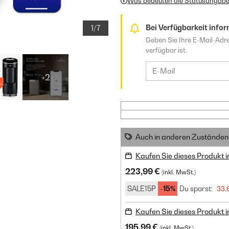
Was bedeuten die Statusangab
Bei Verfügbarkeit infor
1/7
Geben Sie Ihre E-Mail-Adre
verfügbar ist.
+2
Auch in anderen Zuständen 
Kaufen Sie dieses Produkt 
223,99 €
(inkl. MwSt.)
SALE15P
-15%
Du sparst:
33,
Kaufen Sie dieses Produkt 
195,99 €
(inkl. MwSt.)