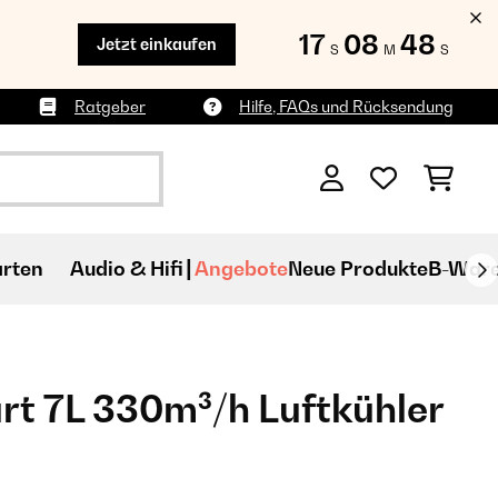
17
08
46
Jetzt einkaufen
S
M
S
Ratgeber
Hilfe, FAQs und Rücksendung
rten
Audio & Hifi
Angebote
Neue Produkte
B-War
t 7L 330m³/h Luftkühler