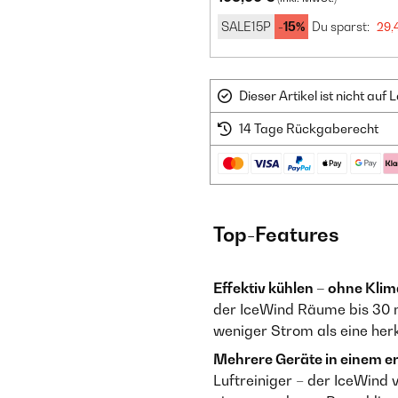
SALE15P
-15%
Du sparst:
29,
Dieser Artikel ist nicht au
14 Tage Rückgaberecht
Top-Features
Effektiv kühlen – ohne Kli
der IceWind Räume bis 30 m
weniger Strom als eine he
Mehrere Geräte in einem er
Luftreiniger – der IceWind 