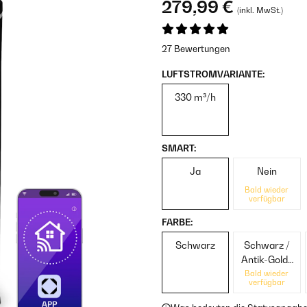
279,99 €
(inkl. MwSt.)
27 Bewertungen
LUFTSTROMVARIANTE:
330 m³/h
SMART:
Ja
Nein
Bald wieder
verfügbar
FARBE:
Schwarz
Schwarz /
Antik-Gold-
Metallic
Bald wieder
verfügbar