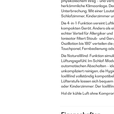
physikalischem Weg – und verb
herkömmliche Klimaanlage. Der
Unterbrechung. Mit einer Lauts
Schlafzimmer, Kinderzimmer u
Die 4-in-1-Funktion vereint Luftk
kompakten Gerät. Anders als ein
echter Vorteil für Allergiker u
Ionisator filtert Staub- und Ger
Oszillation bis 180° verteilen d
Touchpanel, Fernbedienung ode
Die NatureWind-Funktion simul
Lüftungsgefühl. Im Schlaf-Modus
automatischen Abschalten – ide
unkompliziert reinigen, die Hyg
IceWind vollständig kompatibe
Lüfterstufe lassen sich beque
oder Kinderzimmer: Der IceWind 
Hol dir kühle Luft ohne Komprom