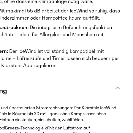
 ohne dass eine Klimaanlage nötig wäre.
it maximal 55 dB arbeitet der IceWind so ruhig, dass
Kinderzimmer oder Homeoffice kaum auffällt.
uszutrocknen:
Die integrierte Befeuchtungsfunktion
mhäute – ideal für Allergiker und Menschen mit
ern:
Der IceWind ist vollständig kompatibel mit
ome – Lüfterstufe und Timer lassen sich bequem per
 Klarstein-App regulieren.
ng
n und überteuerten Stromrechnungen: Der Klarstein IceWind
ühle in Räume bis 30 m² – ganz ohne Kompressor, ohne
infach einstecken, einschalten, wohlfühlen.
olBreeze-Technologie kühlt den Luftstrom auf