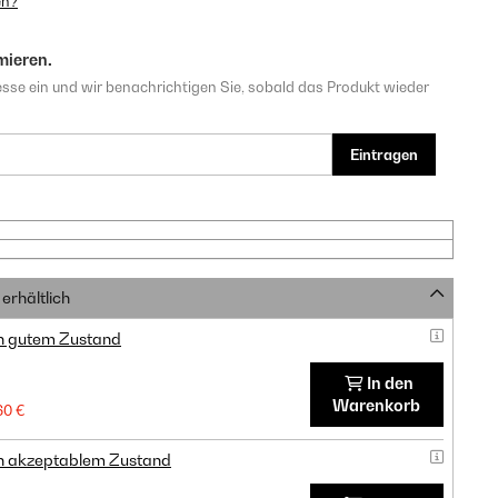
en?
mieren.
sse ein und wir benachrichtigen Sie, sobald das Produkt wieder
Eintragen
erhältlich
in gutem Zustand
In den
Warenkorb
60 €
in akzeptablem Zustand