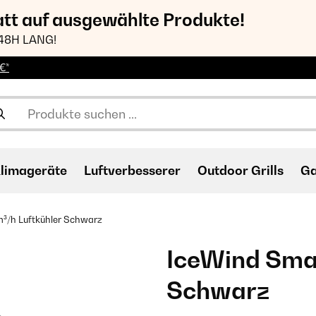
att auf ausgewählte Produkte!
48H LANG!
€*
limageräte
Luftverbesserer
Outdoor Grills
Ga
³/h Luftkühler Schwarz
IceWind Smar
Schwarz