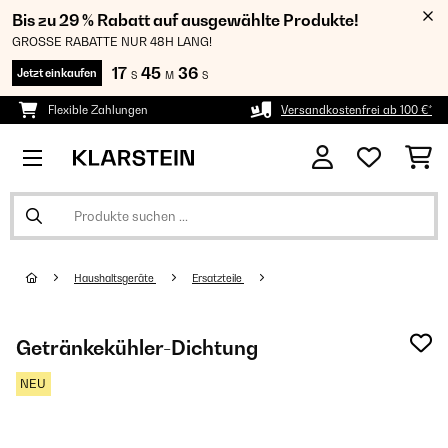
Bis zu 29 % Rabatt auf ausgewählte Produkte!
GROSSE RABATTE NUR 48H LANG!
17
45
35
Jetzt einkaufen
S
M
S
Flexible Zahlungen
Versandkostenfrei ab 100 €*
Haushaltsgeräte
Ersatzteile
Getränkekühler-Dichtung
NEU