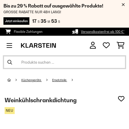
Bis zu 29 % Rabatt auf ausgewählte Produkte!
GROSSE RABATTE NUR 48H LANG!
17
35
53
Jetzt einkaufen
S
M
S
Flexible Zahlungen
Versandkostenfrei ab 100 €*
Küchengeräte
Ersatzteile
Weinkühlschrankdichtung
NEU