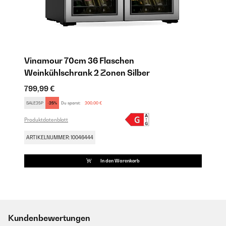
Vinamour 70cm 36 Flaschen
Weinkühlschrank 2 Zonen​ Silber
799,99 €
SALE25P
-25%
Du sparst:
200,00 €
Produktdatenblatt
ARTIKELNUMMER: 10046444
In den Warenkorb
Kundenbewertungen