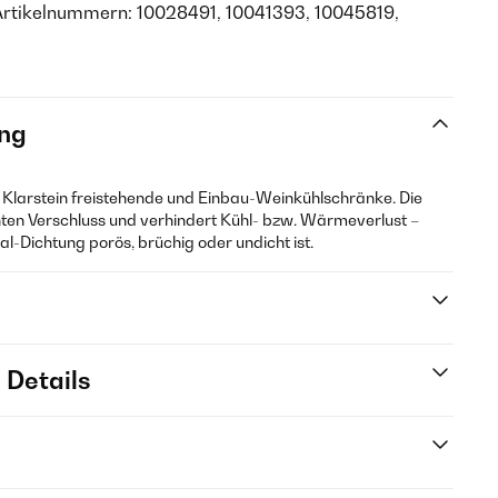
Artikelnummern: 10028491, 10041393, 10045819,
ng
ür Klarstein freistehende und Einbau-Weinkühlschränke. Die
chten Verschluss und verhindert Kühl- bzw. Wärmeverlust –
nal-Dichtung porös, brüchig oder undicht ist.
 Details