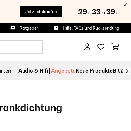
29
33
38
Jetzt einkaufen
S
M
S
Ratgeber
Hilfe, FAQs und Rücksendung
rten
Audio & Hifi
Angebote
Neue Produkte
B-War
rankdichtung