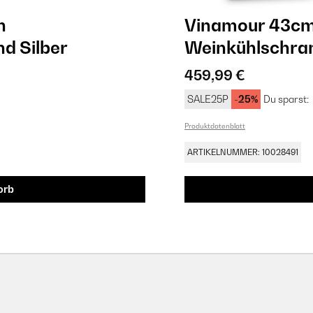
n
Vinamour 43cm
​ Silber
Weinkühlschrank
459,99 €
SALE25P
-25%
Du sparst:
Produktdatenblatt
ARTIKELNUMMER: 10028491
orb