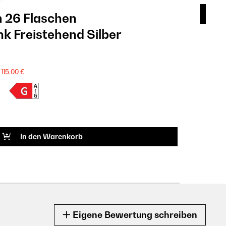
 26 Flaschen
Vin
 Freistehend​ Silber
Wei
899
SALE
115,00 €
Produkt
ARTIK
In den Warenkorb
Eigene Bewertung schreiben