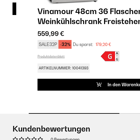
Vinamour 48cm 36 Flasche
Weinkühlschrank Freistehend
559,99 €
SALE32P
-32%
Du sparst:
179,20 €
Produktdatenblatt
ARTIKELNUMMER: 10041393
In den Warenk
Kundenbewertungen
0 Bewertungen