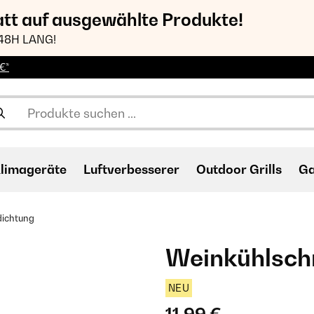
att auf ausgewählte Produkte!
48H LANG!
€*
limageräte
Luftverbesserer
Outdoor Grills
Ga
dichtung
Weinkühlsch
NEU