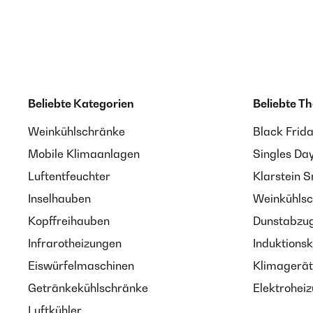
Beliebte Kategorien
Beliebte T
Weinkühlschränke
Black Frid
Mobile Klimaanlagen
Singles Da
Luftentfeuchter
Klarstein 
Inselhauben
Weinkühlsc
Kopffreihauben
Dunstabzug
Infrarotheizungen
Induktionsk
Eiswürfelmaschinen
Klimagerät
Getränkekühlschränke
Elektroheiz
Luftkühler