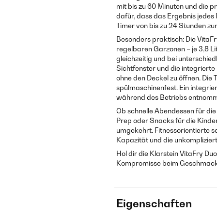
mit bis zu 60 Minuten und die 
dafür, dass das Ergebnis jedes 
Timer von bis zu 24 Stunden zu
Besonders praktisch: Die VitaF
regelbaren Garzonen – je 3,8 Li
gleichzeitig und bei unterschie
Sichtfenster und die integriert
ohne den Deckel zu öffnen. Die 
spülmaschinenfest. Ein integrie
während des Betriebs entnomm
Ob schnelle Abendessen für die
Prep oder Snacks für die Kinder:
umgekehrt. Fitnessorientierte 
Kapazität und die unkomplizier
Hol dir die Klarstein VitaFry Du
Kompromisse beim Geschmack
Eigenschaften