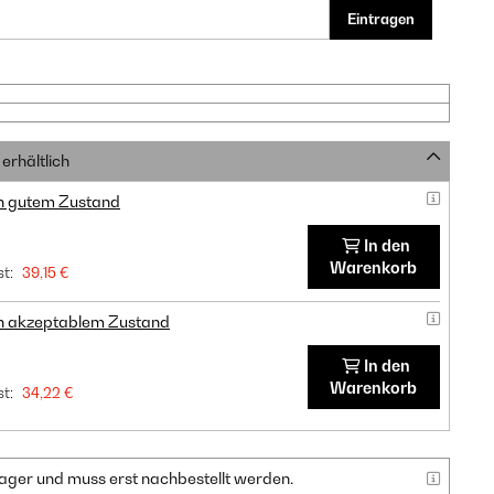
Eintragen
erhältlich
in gutem Zustand
In den
Warenkorb
t:
39,15 €
in akzeptablem Zustand
In den
Warenkorb
t:
34,22 €
f Lager und muss erst nachbestellt werden.