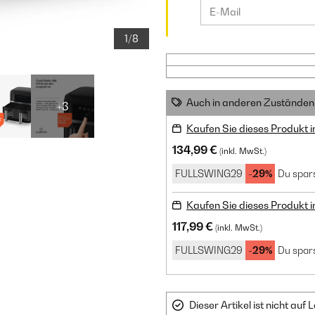
1/8
Auch in anderen Zuständen 
+3
Kaufen Sie dieses Produkt 
134,99 €
(inkl. MwSt.)
FULLSWING29
-29%
Du spars
Kaufen Sie dieses Produkt 
117,99 €
(inkl. MwSt.)
FULLSWING29
-29%
Du spars
Dieser Artikel ist nicht au