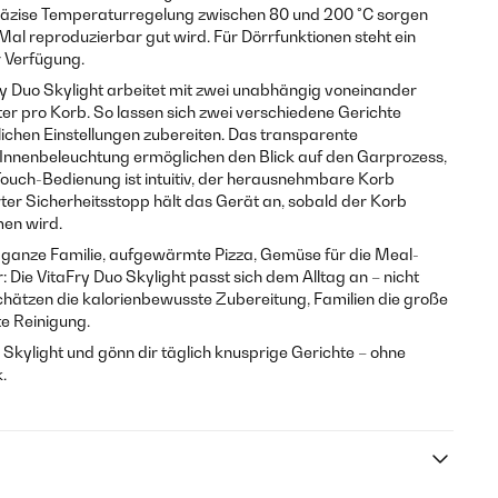
präzise Temperaturregelung zwischen 80 und 200 °C sorgen
Mal reproduzierbar gut wird. Für Dörrfunktionen steht ein
r Verfügung.
ry Duo Skylight arbeitet mit zwei unabhängig voneinander
ter pro Korb. So lassen sich zwei verschiedene Gerichte
dlichen Einstellungen zubereiten. Das transparente
e Innenbeleuchtung ermöglichen den Blick auf den Garprozess,
Touch-Bedienung ist intuitiv, der herausnehmbare Korb
rter Sicherheitsstopp hält das Gerät an, sobald der Korb
en wird.
 ganze Familie, aufgewärmte Pizza, Gemüse für die Meal-
 Die VitaFry Duo Skylight passt sich dem Alltag an – nicht
schätzen die kalorienbewusste Zubereitung, Familien die große
te Reinigung.
o Skylight und gönn dir täglich knusprige Gerichte – ohne
.