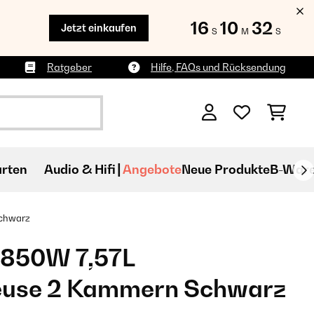
16
10
31
Jetzt einkaufen
S
M
S
Ratgeber
Hilfe, FAQs und Rücksendung
rten
Audio & Hifi
Angebote
Neue Produkte
B-War
Schwarz
1850W 7,57L
teuse 2 Kammern​ Schwarz