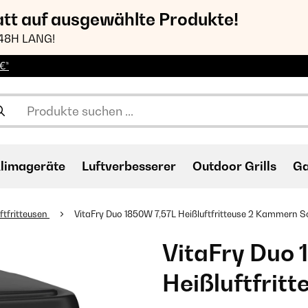
att auf ausgewählte Produkte!
48H LANG!
€*
limageräte
Luftverbesserer
Outdoor Grills
Ga
ftfritteusen
VitaFry Duo 1850W 7,57L Heißluftfritteuse 2 Kammern​ 
VitaFry Duo 
Heißluftfrit