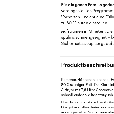
Für die ganze Familie gedac
voreingestellten Programme
Vorheizen – reicht eine Füll
zu 60 Minuten einstellen.
Aufräumen in Minuten:
Die
spülmaschinengeeignet – ke
Sicherheitsstopp sorgt daf
Produktbeschreibu
Pommes, Hähnchenschenkel, Frühl
80 % weniger Fett
: Die
Klarste
Airfryer mit
7,6 Liter
Gesamtvolu
schnell, einfach, alltagstauglich.
Das Herzstück ist die Heißluftt
Gargut von allen Seiten und sor
voreingestellte Programme über