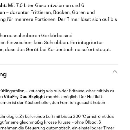
ht:
Mit 7,6 Liter Gesamtvolumen und 6
n – darunter Frittieren, Backen, Garen und
ung für mehrere Portionen. Der Timer lässt sich auf bis
 herausnehmbaren Garkörbe sind
in Einweichen, kein Schrubben. Ein integrierter
ür, dass das Gerät bei Korbentnahme sofort stoppt.
ng
ingsrollen – knusprig wie aus der Friteuse, aber mit bis zu
in VitaFry Duo Skylight
macht's möglich. Der Heißluft-
men ist der Küchenhelfer, den Familien gesucht haben –
echnologie: Zirkulierende Luft mit bis zu 200 °C umströmt das
gt für eine gleichmäßig krosse Kruste – ohne Ölbad. 6
nehmen die Steuerung automatisch, ein einstellbarer Timer