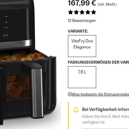
167,99 €
(inkl. MwSt.)
12 Bewertungen
VARIANTE:
VitaFry Duo
Elegance
FASSUNGSVERMÖGEN DER VARI
7,6 L
Was bedeuten die Statusangab
Bei Verfügbarkeit infor
Geben Sie Ihre E-Mail-Adre
verfügbar ist.