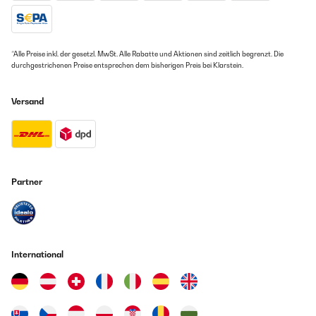
04/08/2025
Mein Sohl liebt die Flasche. Klappt auch super mit Mineralwasser bzw
Kohlensäure. Spülen sie immer mit der Hand statt spülmaschine, sicher
ist sicher. Sieht hüpsch aus und liegt gut in der Hand.
*Alle Preise inkl. der gesetzl. MwSt. Alle Rabatte und Aktionen sind zeitlich begrenzt. Die
durchgestrichenen Preise entsprechen dem bisherigen Preis bei Klarstein.
Amazon Benutzer – Bewertung durch Chal-Tec GmbH nicht
eigenständig überprüft
Versand
20/07/2025
Mein Kind benutzt die Trinkflasche jetzt seit einem Jahr und sie ist
super zuverlässig. Sie ist absolut auslaufsicher – bisher ist nie etwas
ausgelaufen. Außerdem ist die Flasche spülmaschinengeeignet, was die
Partner
Reinigung sehr einfach macht.
Amazon Benutzer – Bewertung durch Chal-Tec GmbH nicht
eigenständig überprüft
International
10/06/2025
Die Flasche ist super! Endlich mal eine Flasche die nicht komisch
riecht/einen komischen Geschmack hat. Wir haben sie jeden Tag im
Gebrauch und die Kinder lieben ihre Flaschen. Sie trinken deutlich mehr
weil es ihnen Spaß macht und sie sind Kinderleicht zu öffnen. Nichts