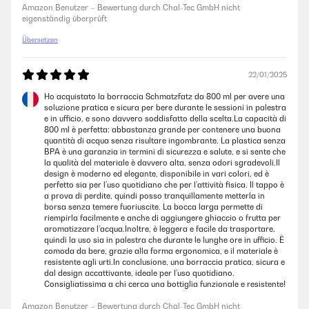
Amazon Benutzer – Bewertung durch Chal-Tec GmbH nicht
hygienisch abgedeckt und für Kinder einfach zu benutzen.Ein kleiner
eigenständig überprüft
Hinweis: Sehr dickflüssige Getränke wie Smoothies lassen sich etwas
schwerer trinken, ansonsten gibt es keine Einschränkungen.Fazit:Eine
Übersetzen
durchdachte, robuste Trinkflasche, die sich gut für Kinder eignet. Sie ist
leicht, auslaufsicher und pflegeleicht – ideal für den Schulaltag oder
zuhause. Für Familien, die eine zuverlässige Kindertrinkflasche suchen,
klare Empfehlung.
22/01/2025
Ho acquistato la borraccia Schmatzfatz da 800 ml per avere una
Amazon Benutzer – Bewertung durch Chal-Tec GmbH nicht
soluzione pratica e sicura per bere durante le sessioni in palestra
eigenständig überprüft
e in ufficio, e sono davvero soddisfatto della scelta.La capacità di
800 ml è perfetta: abbastanza grande per contenere una buona
quantità di acqua senza risultare ingombrante. La plastica senza
12/10/2025
BPA è una garanzia in termini di sicurezza e salute, e si sente che
la qualità del materiale è davvero alta, senza odori sgradevoli.Il
Diese Kindertrinkflasche hat mich sofort überzeugt – kompakt, stabil
design è moderno ed elegante, disponibile in vari colori, ed è
und ideal für unterwegs mit meinem zweijährigen Kind. Das Material
perfetto sia per l’uso quotidiano che per l’attività fisica. Il tappo è
wirkt hochwertig, die Oberfläche ist angenehm glatt und lässt sich
a prova di perdite, quindi posso tranquillamente metterla in
leicht reinigen. Besonders gut gefällt mir der dichte Verschluss, der
borsa senza temere fuoriuscite. La bocca larga permette di
auch nach mehrmaligem Öffnen und Schließen kein Tropfen verliert.Wir
riempirla facilmente e anche di aggiungere ghiaccio o frutta per
haben die Flasche nun mehrfach auf Spaziergängen und Ausflügen
aromatizzare l’acqua.Inoltre, è leggera e facile da trasportare,
dabei gehabt – sie ist bereits einige Male heruntergefallen und hat
quindi la uso sia in palestra che durante le lunghe ore in ufficio. È
keinerlei sichtbare Schäden davongetragen. Mein Kind kann sie
comoda da bere, grazie alla forma ergonomica, e il materiale è
problemlos selbst halten und trinken, was den Alltag unterwegs
resistente agli urti.In conclusione, una borraccia pratica, sicura e
deutlich erleichtert.Vorteile:Auslaufsicherer, stabiler
dal design accattivante, ideale per l’uso quotidiano.
VerschlussHandlich und leicht für kleine KinderhändeRobust und
Consigliatissima a chi cerca una bottiglia funzionale e resistente!
bruchsicher auch bei StürzenKompakt und platzsparend für
unterwegsNachteile:keineEmpfehlung:Ideal für Eltern, die eine
Amazon Benutzer – Bewertung durch Chal-Tec GmbH nicht