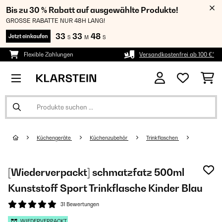
Bis zu 30 % Rabatt auf ausgewählte Produkte!
GROSSE RABATTE NUR 48H LANG!
33
33
48
Jetzt einkaufen
S
M
S
Flexible Zahlungen
Versandkostenfrei ab 100 €*
Küchengeräte
Küchenzubehör
Trinkflaschen
[Wiederverpackt] schmatzfatz 500ml
Kunststoff Sport Trinkflasche Kinder Blau
31 Bewertungen
WIEDERVERPACKT