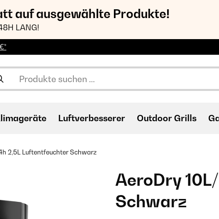
att auf ausgewählte Produkte!
48H LANG!
€*
limageräte
Luftverbesserer
Outdoor Grills
Ga
4h 2,5L Luftentfeuchter Schwarz
AeroDry 10L/
Schwarz