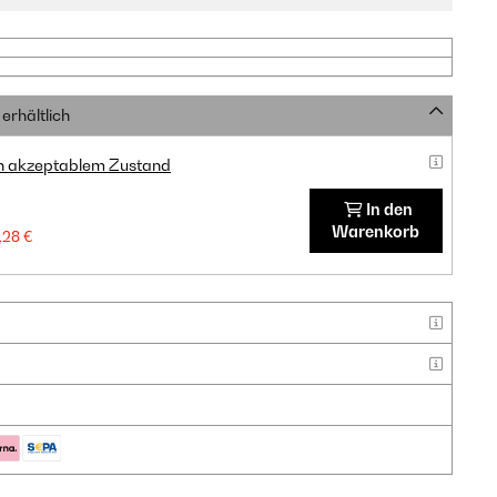
erhältlich
in akzeptablem Zustand
In den
Warenkorb
,28 €