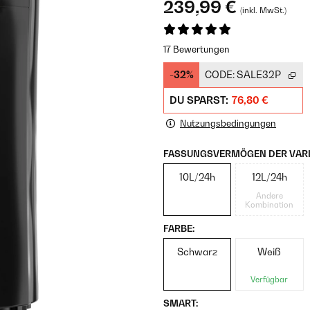
239,99 €
(inkl. MwSt.)
17 Bewertungen
-32%
CODE:
SALE32P
DU SPARST:
76,80 €
Nutzungsbedingungen
FASSUNGSVERMÖGEN DER VARI
10L/24h
12L/24h
Andere
Kombination
FARBE:
Schwarz
Weiß
Verfügbar
SMART: