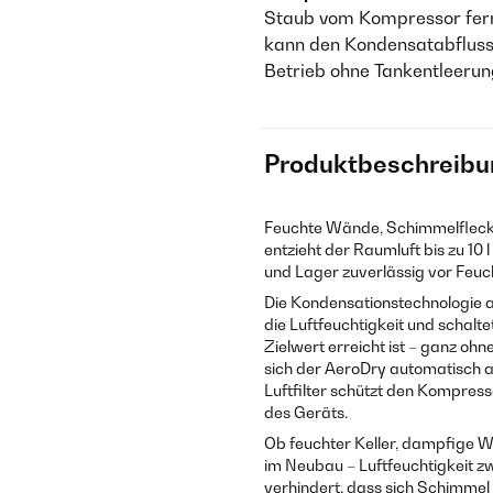
Staub vom Kompressor fern 
kann den Kondensatabfluss 
Betrieb ohne Tankentleerun
Produktbeschreibu
Feuchte Wände, Schimmelflecken
entzieht der Raumluft bis zu 10
und Lager zuverlässig vor Feuc
Die Kondensationstechnologie arb
die Luftfeuchtigkeit und schalt
Zielwert erreicht ist – ganz ohn
sich der AeroDry automatisch a
Luftfilter schützt den Kompre
des Geräts.
Ob feuchter Keller, dampfige 
im Neubau – Luftfeuchtigkeit 
verhindert, dass sich Schimmel 