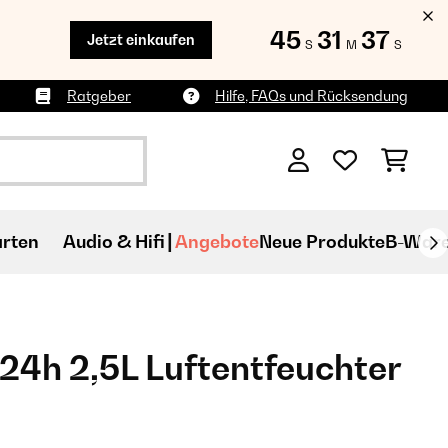
45
31
35
Jetzt einkaufen
S
M
S
Ratgeber
Hilfe, FAQs und Rücksendung
rten
Audio & Hifi
Angebote
Neue Produkte
B-War
24h 2,5L Luftentfeuchter