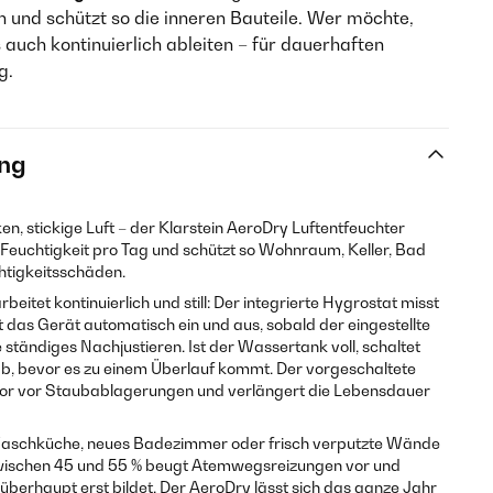
und schützt so die inneren Bauteile. Wer möchte,
auch kontinuierlich ableiten – für dauerhaften
g.
ng
, stickige Luft – der Klarstein AeroDry Luftentfeuchter
 l Feuchtigkeit pro Tag und schützt so Wohnraum, Keller, Bad
htigkeitsschäden.
eitet kontinuierlich und still: Der integrierte Hygrostat misst
et das Gerät automatisch ein und aus, sobald der eingestellte
e ständiges Nachjustieren. Ist der Wassertank voll, schaltet
b, bevor es zu einem Überlauf kommt. Der vorgeschaltete
ssor vor Staubablagerungen und verlängert die Lebensdauer
Waschküche, neues Badezimmer oder frisch verputzte Wände
zwischen 45 und 55 % beugt Atemwegsreizungen vor und
überhaupt erst bildet. Der AeroDry lässt sich das ganze Jahr