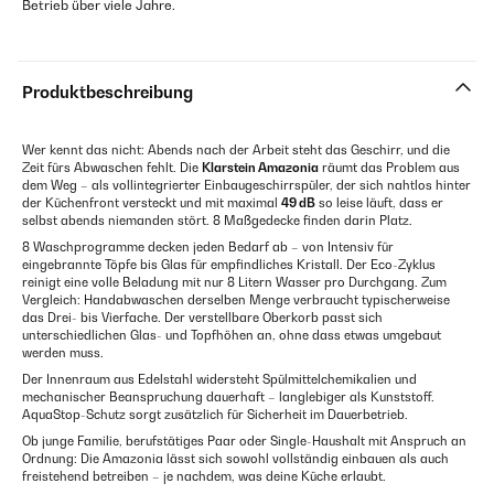
Betrieb über viele Jahre.
Produktbeschreibung
Wer kennt das nicht: Abends nach der Arbeit steht das Geschirr, und die
Zeit fürs Abwaschen fehlt. Die
Klarstein Amazonia
räumt das Problem aus
dem Weg – als vollintegrierter Einbaugeschirrspüler, der sich nahtlos hinter
der Küchenfront versteckt und mit maximal
49 dB
so leise läuft, dass er
selbst abends niemanden stört. 8 Maßgedecke finden darin Platz.
8 Waschprogramme decken jeden Bedarf ab – von Intensiv für
eingebrannte Töpfe bis Glas für empfindliches Kristall. Der Eco-Zyklus
reinigt eine volle Beladung mit nur 8 Litern Wasser pro Durchgang. Zum
Vergleich: Handabwaschen derselben Menge verbraucht typischerweise
das Drei- bis Vierfache. Der verstellbare Oberkorb passt sich
unterschiedlichen Glas- und Topfhöhen an, ohne dass etwas umgebaut
werden muss.
Der Innenraum aus Edelstahl widersteht Spülmittelchemikalien und
mechanischer Beanspruchung dauerhaft – langlebiger als Kunststoff.
AquaStop-Schutz sorgt zusätzlich für Sicherheit im Dauerbetrieb.
Ob junge Familie, berufstätiges Paar oder Single-Haushalt mit Anspruch an
Ordnung: Die Amazonia lässt sich sowohl vollständig einbauen als auch
freistehend betreiben – je nachdem, was deine Küche erlaubt.