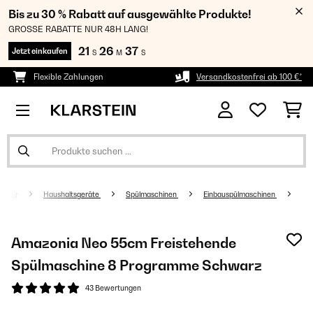
Bis zu 30 % Rabatt auf ausgewählte Produkte!
GROSSE RABATTE NUR 48H LANG!
21
26
36
Jetzt einkaufen
S
M
S
Flexible Zahlungen
Versandkostenfrei ab 100 €*
Haushaltsgeräte
Spülmaschinen
Einbauspülmaschinen
Amazonia Neo 55cm Freistehende
Spülmaschine 8 Programme Schwarz
43 Bewertungen