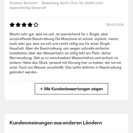
Amazon Benutzer – Bewertung durch Chal-Tec GmbH nicht
eigenständig überprüft
26/03/2024
Macht sehr gut, was sie soll, ist ausreichend für n Single, aber
unzutreffende Beschreibung Die Maschine ist schick, stylisch, macht
auch sehr gut, was sie soll und reicht völlig aus für einen Single -
Haushalt. Aber die Beschreibung-von wegen schnelle einfache
Installation über den Wasserhahn ist völlig fehl am Platz, daher
Sternenabzug. Gibt ja nu verschiedene Wasserhähne und einfach ist
anders. Hatte das Glück, jemand mit Ahnung hier zu haben, der sie mir
unter Tisch am Wasser anschließt. Das sollte definitiv in Beschreibung
geändert werden.
Amazon Benutzer – Bewertung durch Chal-Tec GmbH nicht
eigenständig überprüft
Alle Kundenbewertungen zeigen
16/08/2023
Der Spüler ist sehr gut - alles okay - tip top. Es macht Freude das Gerät
zu benutzen. Das Geschirr wird blitzeblank gewaschen. Die
Kundenmeinungen aus anderen Ländern
Waschgänge dauern alle irgendwie etwas sehr lange - das ist aber
ganz normal. Der Geschirrspüler ist für uns genau richtig: 2
Erwachsene und 2 Kinder. Er ist nicht zu groß und nicht zu klein. Wir