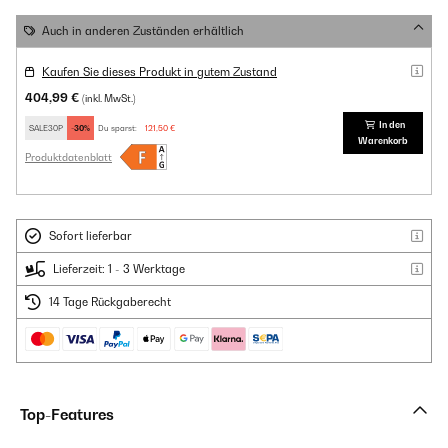
Auch in anderen Zuständen erhältlich
Kaufen Sie dieses Produkt in gutem Zustand
404,99 €
(inkl. MwSt.)
In den
SALE30P
-30%
Du sparst:
121,50 €
Warenkorb
Produktdatenblatt
Sofort lieferbar
Lieferzeit: 1 - 3 Werktage
14 Tage Rückgaberecht
Top-Features