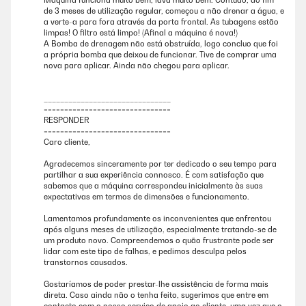
Küchenhandtuch einfach abtupfen. tip: zuerst den unteren Auszug
de 3 meses de utilização regular, começou a não drenar a água, e
ausräumen,dann tropft das Wasser vom oberen Auszug nicht auf das
a verte-a para fora através da porta frontal. As tubagens estão
untere Geschirr beim herrausziehen. Ohne Salz und ohne Klarspüler
limpas! O filtro está limpo! (Afinal a máquina é nova!)
nur mit peiswerten ClassicTabs macht das Gerät im ECO Mode ein
A Bomba de drenagem não está obstruída, logo concluo que foi
gutes Ergebnis.Andere Prog. hab ich nie benutzt. Sicherung ist
a própria bomba que deixou de funcionar. Tive de comprar uma
vorhanden, das Gerät Stoppt sofort wenn man die Tür öffnet.Problem
nova para aplicar. Ainda não chegou para aplicar.
ist der heiße Wasserdampf der dann entweicht.Wer 100 % Sicherheit
braucht kann sich ja ein Vorhängeschloss anbauen… Die Außenmasse
des Gerätes sind einfach genial :)was anderes hätte bei mir nicht
_______________________________
gepasst : 59 cm hoch 55 cm breit 49 cm tief Der einbau im Schrank ist
===============================
ohne Probleme möglich nur an die Belüftung denken sonst könnte das
RESPONDER
Gerät vielleicht zu warm werden. Die Restaufzeit wird immer aktuell
===============================
angezeigt,das ist gut weil das Gerät sehr leise ist, manchmal denkt
Caro cliente,
man es ist schon fertig. Für einen 1-2 Personen Haushalt ideal,wenn es
das nicht schon geben würde müßte es sofort erfunden werden.
Agradecemos sinceramente por ter dedicado o seu tempo para
partilhar a sua experiência connosco. É com satisfação que
Amazon Benutzer – Bewertung durch Chal-Tec GmbH nicht
sabemos que a máquina correspondeu inicialmente às suas
eigenständig überprüft
expectativas em termos de dimensões e funcionamento.
Lamentamos profundamente os inconvenientes que enfrentou
10/10/2022
após alguns meses de utilização, especialmente tratando-se de
um produto novo. Compreendemos o quão frustrante pode ser
SPÜHLT super und sauber
lidar com este tipo de falhas, e pedimos desculpa pelos
transtornos causados.
Amazon Benutzer – Bewertung durch Chal-Tec GmbH nicht
eigenständig überprüft
Gostaríamos de poder prestar-lhe assistência de forma mais
direta. Caso ainda não o tenha feito, sugerimos que entre em
contacto com o nosso serviço de apoio ao cliente, uma vez que o