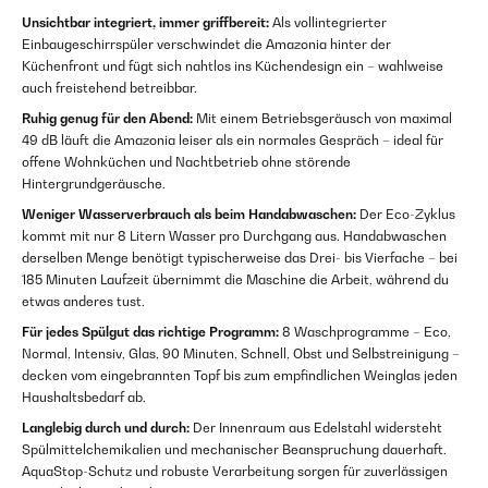
Unsichtbar integriert, immer griffbereit:
Als vollintegrierter
Einbaugeschirrspüler verschwindet die Amazonia hinter der
Küchenfront und fügt sich nahtlos ins Küchendesign ein – wahlweise
auch freistehend betreibbar.
Ruhig genug für den Abend:
Mit einem Betriebsgeräusch von maximal
49 dB läuft die Amazonia leiser als ein normales Gespräch – ideal für
offene Wohnküchen und Nachtbetrieb ohne störende
Hintergrundgeräusche.
Weniger Wasserverbrauch als beim Handabwaschen:
Der Eco-Zyklus
kommt mit nur 8 Litern Wasser pro Durchgang aus. Handabwaschen
derselben Menge benötigt typischerweise das Drei- bis Vierfache – bei
185 Minuten Laufzeit übernimmt die Maschine die Arbeit, während du
etwas anderes tust.
Für jedes Spülgut das richtige Programm:
8 Waschprogramme – Eco,
Normal, Intensiv, Glas, 90 Minuten, Schnell, Obst und Selbstreinigung –
decken vom eingebrannten Topf bis zum empfindlichen Weinglas jeden
Haushaltsbedarf ab.
Langlebig durch und durch:
Der Innenraum aus Edelstahl widersteht
Spülmittelchemikalien und mechanischer Beanspruchung dauerhaft.
AquaStop-Schutz und robuste Verarbeitung sorgen für zuverlässigen