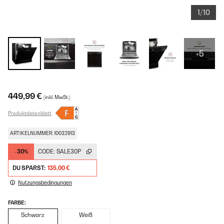
1/10
+5
449,99 €
(inkl. MwSt.)
Produktdatenblatt
ARTIKELNUMMER: 10032913
-30%
CODE:
SALE30P
DU SPARST:
135,00 €
Nutzungsbedingungen
FARBE:
Schwarz
Weiß