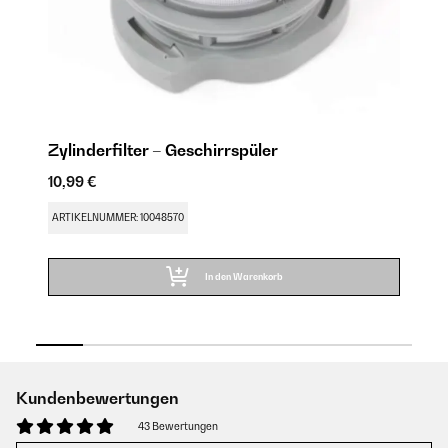
Zylinderfilter – Geschirrspüler
T
10,99 €
11
ARTIKELNUMMER: 10048570
AR
In den Warenkorb
Kundenbewertungen
43 Bewertungen