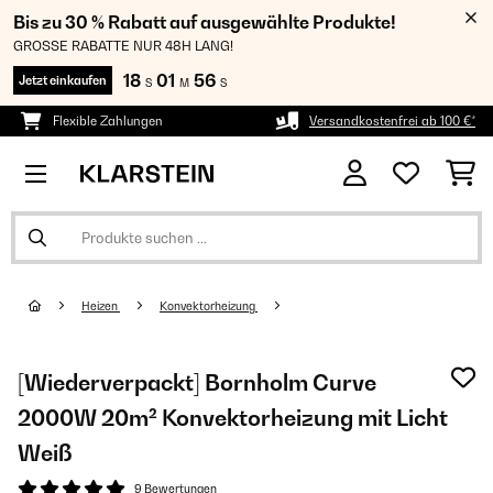
Bis zu 30 % Rabatt auf ausgewählte Produkte!
GROSSE RABATTE NUR 48H LANG!
18
01
55
Jetzt einkaufen
S
M
S
Flexible Zahlungen
Versandkostenfrei ab 100 €*
Heizen
Konvektorheizung
[Wiederverpackt] Bornholm Curve
2000W 20m² Konvektorheizung mit Licht
Weiß
9 Bewertungen