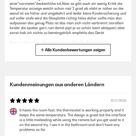
einer"normalen"deckenhöhe tut.Aber es gibt auch ein wenig Kritik die
Temperatur anzeige weicht schon mal 2 grad ab steht er näher an der
wand ist sie höher und umgekehrt und leider keine Kindersicherung und
auf voller stufe wird die Glasplatte richtig heiss daher sollte man dan
aufpassen das genug Platz ist das man sich nicht verbrennt (vorallem
kinder die spielen gern rum damit pipt ja so schön beim abtippen) aber
sonst hab ich nichts zu bemängelnIch empfehle das Gerät
Amazon Benutzer – Bewertung durch Chal-Tec GmbH nicht
eigenständig überprüft
Alle Kundenbewertungen zeigen
18/04/2023
Die Elektroheizung von Klarstein funktioniert wirklich gut und wärmt
schnell. Meine Anforderung war ein Gerät dass einfach und schnell
Kundenmeinungen aus anderen Ländern
zwischen den Räumen zu transportieren ist.Naturlich nett, dass das
Gerät Rollen hat. Hauptnutzungsräume sind der Keller und das
Badezimmer. Im Keller befindet sich eine Dartscheibe , Couch usw. und
wird nur selten genutzt. Da soll es schnell gehen, gleichmäßig und
10/11/2025
natürlich die Größe des Kellers heizen können. Das macht der Klarstein
sehr gut. Das Bad hat eine kleinere Fläche und ist dementsprechend
It heats the room fast, the thermostat is working properly and it
schneller aufgewärmt.Meine Frau freuts nach dem Duschen.Die App
keeps the same temperature. The design is great but the interface
selber finde ich gut gemacht. Sie ist übersichtlich und die Einstellung
is a little misleading while using the remote but you get used to it
der Temperatur geht schnell. Maximal Temperatur und der Wechsel
on the second try. I use it in the bathroom and don't have any
zwischen Normal und Eco Modus ,sowie ein Countdown und Zeitplan
problems so far
finde ich gut. Die Displaybeleuchtung kann man auch ausschalten. Man