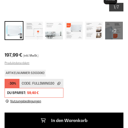
1/7
+2
197,99 €
(inkl. MwSt.)
Produktdatenblatt
ARTIKELNUMMER: 52033062
-30%
CODE:
FULLSWING30
DU SPARST:
59,40 €
Nutzungsbedingungen
In den Warenkorb