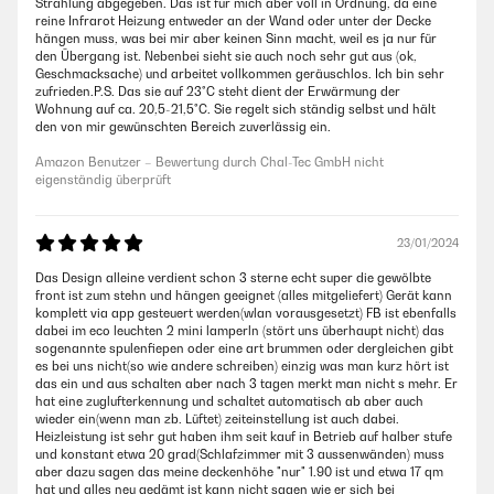
Strahlung abgegeben. Das ist für mich aber voll in Ordnung, da eine
reine Infrarot Heizung entweder an der Wand oder unter der Decke
hängen muss, was bei mir aber keinen Sinn macht, weil es ja nur für
den Übergang ist. Nebenbei sieht sie auch noch sehr gut aus (ok,
Geschmacksache) und arbeitet vollkommen geräuschlos. Ich bin sehr
zufrieden.P.S. Das sie auf 23°C steht dient der Erwärmung der
Wohnung auf ca. 20,5-21,5°C. Sie regelt sich ständig selbst und hält
den von mir gewünschten Bereich zuverlässig ein.
Amazon Benutzer – Bewertung durch Chal-Tec GmbH nicht
eigenständig überprüft
23/01/2024
Das Design alleine verdient schon 3 sterne echt super die gewölbte
front ist zum stehn und hängen geeignet (alles mitgeliefert) Gerät kann
komplett via app gesteuert werden(wlan vorausgesetzt) FB ist ebenfalls
dabei im eco leuchten 2 mini lamperln (stört uns überhaupt nicht) das
sogenannte spulenfiepen oder eine art brummen oder dergleichen gibt
es bei uns nicht(so wie andere schreiben) einzig was man kurz hört ist
das ein und aus schalten aber nach 3 tagen merkt man nicht s mehr. Er
hat eine zuglufterkennung und schaltet automatisch ab aber auch
wieder ein(wenn man zb. Lüftet) zeiteinstellung ist auch dabei.
Heizleistung ist sehr gut haben ihm seit kauf in Betrieb auf halber stufe
und konstant etwa 20 grad(Schlafzimmer mit 3 aussenwänden) muss
aber dazu sagen das meine deckenhöhe "nur" 1.90 ist und etwa 17 qm
hat und alles neu gedämt ist kann nicht sagen wie er sich bei