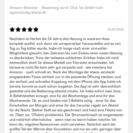
Amazon Benutzer – Bewertung durch Chal-Tec GmbH nicht
eigenständig überprüft
14/10/2025
Nachdem im Herbst die 24 Jahre alte Heizung in unserem Haus
komplett ausfiel, sich dann als unreparierbar herausstellte und es von
Tag zu Tag kälter wurde, habe ich lange nach einer sinnvollen
Möglichkeit gesucht, den Zeitraum bis zum Einbau einer neuen Heizung
zu überbrücken. Trotz der teilweise schlechten Kritiken habe ich mich
letztendlich doch für dieses Modell von Klarstein entschieden. Ich
bereue es nicht.Sie kam sehr gut verpackt und - wie meistens bei
Amazon - auch schnell an. Nach der Montage der etwas versteckt
eingepackten Füsse (einfach nur in die passende Öffnung stecken) und
der einfach und schnellen Kopplung mit dem iPhone (die App hatte ich
bereits) konnte es auch schon losgehen. Die App ist sehr übersichtlich
gestaltet und die Bedienung absolut intuitiv. Ich habe sofort zwei (bzw.
4) Befehlsketten erzeugt, eine für die Wochentage und eine für das
Wochenende. Ok, es sind beides mal 2 Befehle nötig - einer für das
Einschalten am Morgen und einer für das herunter regeln am Abend
für die Nacht. Seither läuft sie wie geschmiert und heizt eine Fläche von
ca. 70qm (ca. 175cbm) problemlos. Der Stromverbrauch ist angemessen
und natürlich alternativlos - wenn man es warm haben möchte. Ich
kann div. negative Rezensionen nicht verstehen. Natürlich wird der
größte Teil der Wärme über Konvektion und nur ein sehr geringer über