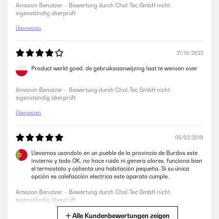
kann das Gerät auch über das Außendisplay bedienen. Was mir nicht
Amazon Benutzer – Bewertung durch Chal-Tec GmbH nicht
gefällt ist, wenn der Normalmodus aktiv ist, man ein wahrnembares
eigenständig überprüft
ständiges Fiepen hört.Das nervt gewaltig. Im Bad beim Duschen oder
beim Darten im Keller natürlich egal,da bekommt man das kaum
Übersetzen
mit.Wenn das Ding also Mal im Schlafzimmer stehen sollte unbedingt
in den Eco Modus. So ist das Gerät toll und stylisch und ich kann es
jedem ,, wärmstens,, empfehlen.
27/10/2022
Amazon Benutzer – Bewertung durch Chal-Tec GmbH nicht
Product werkt goed, de gebruiksaanwijzing laat te wensen over
eigenständig überprüft
Amazon Benutzer – Bewertung durch Chal-Tec GmbH nicht
eigenständig überprüft
Übersetzen
05/02/2019
Llevamos usandolo en un pueble de la provincia de Burdos este
invierno y todo OK, no hace ruido ni genera olores, funciona bien
el termostato y calienta una habitación pequeña. Si su única
opción es calefacción electrica este aparato cumple.
Amazon Benutzer – Bewertung durch Chal-Tec GmbH nicht
eigenständig überprüft
Alle Kundenbewertungen zeigen
Übersetzen