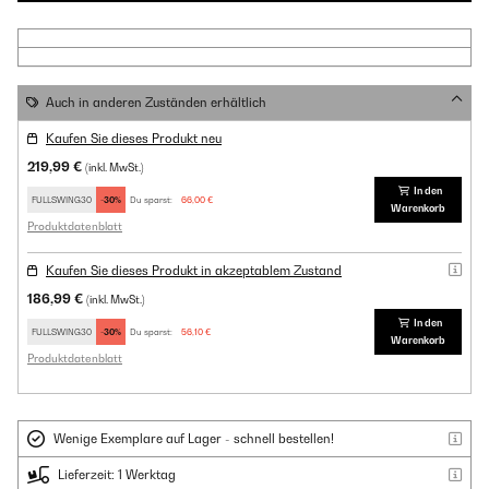
Auch in anderen Zuständen erhältlich
Kaufen Sie dieses Produkt neu
219,99 €
(inkl. MwSt.)
In den
FULLSWING30
-30%
Du sparst:
66,00 €
Warenkorb
Produktdatenblatt
Kaufen Sie dieses Produkt in akzeptablem Zustand
186,99 €
(inkl. MwSt.)
In den
FULLSWING30
-30%
Du sparst:
56,10 €
Warenkorb
Produktdatenblatt
Wenige Exemplare auf Lager - schnell bestellen!
Lieferzeit: 1 Werktag