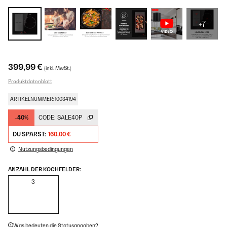
+7
399,99 €
(inkl. MwSt.)
Produktdatenblatt
ARTIKELNUMMER: 10034194
-40%
CODE:
SALE40P
DU SPARST:
160,00 €
Nutzungsbedingungen
ANZAHL DER KOCHFELDER:
3
Was bedeuten die Statusangaben?