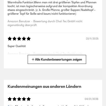
Warmhalte Funktion.Wenn man mit drei größeren Töpfen und Pfannen
kocht, ist man logischerweise aufgrund der kompakten Anordnung
etwas eingeschränkt. (z. b. Große Pfanne, großer Suppen/Nudeltopf +
größerer Topf für Soße wird kaum/nicht funktionieren)
Amazon Benutzer – Bewertung durch Chal-Tec GmbH nicht
eigenständig überprüft
23/11/2025
Super Qualität
Amazon Benutzer – Bewertung durch Chal-Tec GmbH nicht
eigenständig überprüft
Alle Kundenbewertungen zeigen
20/10/2025
Sehr schnelles aufheizen, leiser Betrieb. Wirkt und ist hochwertig
Kundenmeinungen aus anderen Ländern
Amazon Benutzer – Bewertung durch Chal-Tec GmbH nicht
eigenständig überprüft
04/01/2026
01/07/2025