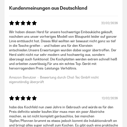
Kundenmeinungen aus Deutschland
22/02/2026
Wir haben diesen Herd für unsere hochwertige Einbauküche gekauft,
nachdem uns unser vorheriges Modell von Blaupunkt leider auf ganzer
Linie enttäuscht hat. Dieses Mal wollten wir bewusst nicht ganz so tief
in die Tasche greifen – und haben uns für den Klarstein
entschieden.Unsere Erwartungen wurden dabei sogar übertroffen. Der
Herd sieht nicht nur sehr modern und hochwertig aus, sondern
überzeugt auch funktional: Die Kochplatten werden extrem schnell heiß
und arbeiten zuverlässig.Für uns ein echtes Top-Gerät mit
hervorragendem Preis-Leistungs-Verhältnis.
Amazon Benutzer – Bewertung durch Chal-Tec GmbH nicht
eigenständig überprüft
12/02/2026
habe das Kochfeld nun zwei Jahre in Gebrauch und würde es für den
Preis definitiv wieder kaufen.klar muss man ein paar Abstriche
machen, es ist nicht komplett geräuschlos, bei manchen
Töpfen/Pfannen brummt es etwas jedoch kommt die Induktionskraft an
und bringt alles super schnell zum Kochen. Es gibt auch eine praktische