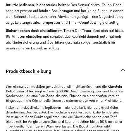
Intuitiv bedienen, leicht sauber halten:
Das SenseControl-Touch-Panel
reagiert präzise auf leichte Berührungen und hat keine Fugen, in denen
sich Schmutz festsetzen kann. Abwischen genügt – das Negativdisplay
zeigt Leistungsstufe, Temperatur und Timer-Countdown gleichzeitig.
Sicher kochen dank einstellbarem Timer:
Der Timer lässt sich auf bis zu
99 Minuten einstellen und schaltet das Kochfeld danach automatisch
ab. Kindersicherung und Überhitzungsschutz sorgen zusätzlich für
einen sicheren Betrieb im Alltag.
Produktbeschreibung
Wer einmal auf Induktion gekocht hat, will nicht zurück – und die
Klarstein
Delicatessa 3 Flex
zeigt warum:
6.600 W
Gesamtleistung, vier unabhängige
Kochzonen und eine Flex-Zone, die zwei Flächen zu einer großen vereint.
Eingebaut in die Küchenzeile, kaum zu unterscheiden von einer Profiküche.
Induktion heizt direkt im Topfboden – nicht die Luft, nicht die Glasfläche
drumherum. Das bedeutet: Die Kochstelle reagiert sofort, die Temperatur
lässt sich auf den Punkt regulieren, und die Oberfläche neben dem Topf
bleibt kalt. Im Vergleich zum Gasherd kocht Induktion bis zu 50 % schneller
– bei deutlich geringeren Wärmeverlusten. Die Boost-Funktion gibt