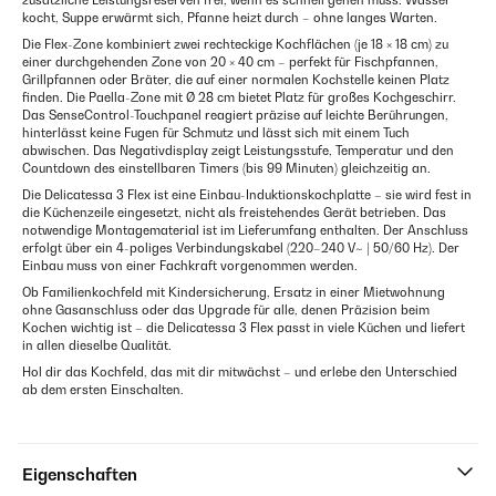
zusätzliche Leistungsreserven frei, wenn es schnell gehen muss: Wasser
kocht, Suppe erwärmt sich, Pfanne heizt durch – ohne langes Warten.
Die Flex-Zone kombiniert zwei rechteckige Kochflächen (je 18 × 18 cm) zu
einer durchgehenden Zone von 20 × 40 cm – perfekt für Fischpfannen,
Grillpfannen oder Bräter, die auf einer normalen Kochstelle keinen Platz
finden. Die Paella-Zone mit Ø 28 cm bietet Platz für großes Kochgeschirr.
Das SenseControl-Touchpanel reagiert präzise auf leichte Berührungen,
hinterlässt keine Fugen für Schmutz und lässt sich mit einem Tuch
abwischen. Das Negativdisplay zeigt Leistungsstufe, Temperatur und den
Countdown des einstellbaren Timers (bis 99 Minuten) gleichzeitig an.
Die Delicatessa 3 Flex ist eine Einbau-Induktionskochplatte – sie wird fest in
die Küchenzeile eingesetzt, nicht als freistehendes Gerät betrieben. Das
notwendige Montagematerial ist im Lieferumfang enthalten. Der Anschluss
erfolgt über ein 4-poliges Verbindungskabel (220–240 V~ | 50/60 Hz). Der
Einbau muss von einer Fachkraft vorgenommen werden.
Ob Familienkochfeld mit Kindersicherung, Ersatz in einer Mietwohnung
ohne Gasanschluss oder das Upgrade für alle, denen Präzision beim
Kochen wichtig ist – die Delicatessa 3 Flex passt in viele Küchen und liefert
in allen dieselbe Qualität.
Hol dir das Kochfeld, das mit dir mitwächst – und erlebe den Unterschied
ab dem ersten Einschalten.
Eigenschaften