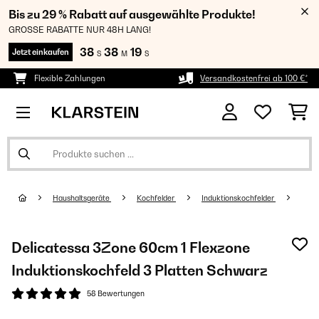
Bis zu 29 % Rabatt auf ausgewählte Produkte!
GROSSE RABATTE NUR 48H LANG!
38
38
18
Jetzt einkaufen
S
M
S
Flexible Zahlungen
Versandkostenfrei ab 100 €*
Haushaltsgeräte
Kochfelder
Induktionskochfelder
Delicatessa 3Zone 60cm 1 Flexzone
Induktionskochfeld 3 Platten Schwarz
58 Bewertungen