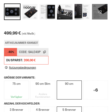
+2
499,99 €
(inkl. MwSt.)
ARTIKELNUMMER: 10045627
-40%
CODE:
SALE40P
DU SPARST:
200,00 €
Nutzungsbedingungen
GRÖSSE DER VARIANTE:
75 cm
90 cm Slim
90 cm
+6
Andere
Verfügbar
Kombination
ANZAHL DER KOCHFELDER:
3 Brenner
4 Brenner
5 Brenner