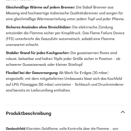
Gleichmäßige Wärme auf jedem Brenner:
Die Sabaf-Brenner aus
Messing sind hochwertige italienische Qualitätsbrenner und sorgen für
eine gleichmäßige Wärmeverteilung unter jedem Topf und jeder Pfanne.
Sicheres Anzünden ohne Streichhölzer:
Die elektrische Zündung
entzündet die Flamme sicher per Knopfdruck. Das Flame Failure Device
(FFD) unterbricht die Gaszufuhr automatisch, sobald eine Flamme
unerwartet erlischt.
Stabiler Stand für jedes Kochgeschirr:
Die gusseisernen Roste sind
robust, belastbar und halten Töpfe jeder Größe sicher in Position – ob
schwerer Gusseisenwok oder kleiner Stieltopf.
Flexibel bei der Gasversorgung:
Ab Werk für Erdgas (20 mbar)
eingestellt; mit dem mitgelieferten Umbausatz lässt sich das Kochfeld
auf LPG-Flüssiggas (50 mbar) umrüsten – Schlauch und Druckminderer
sind bereits im Lieferumfang enthalten.
Produktbeschreibung
Gaskochfeld
Klarstein Goldflame: volle Kontrolle über die Flamme – von