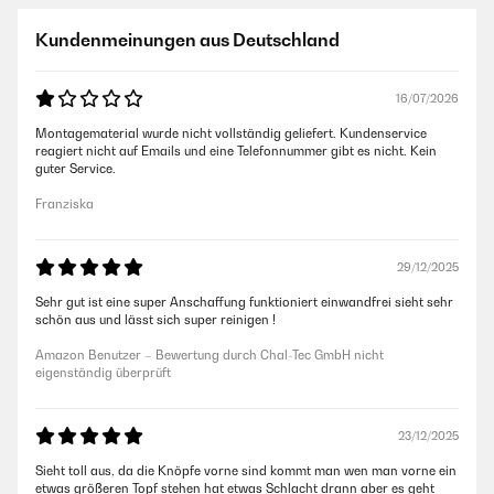
Kundenmeinungen aus Deutschland
16/07/2026
Montagematerial wurde nicht vollständig geliefert. Kundenservice
reagiert nicht auf Emails und eine Telefonnummer gibt es nicht. Kein
guter Service.
Franziska
29/12/2025
Sehr gut ist eine super Anschaffung funktioniert einwandfrei sieht sehr
schön aus und lässt sich super reinigen !
Amazon Benutzer – Bewertung durch Chal-Tec GmbH nicht
eigenständig überprüft
23/12/2025
Sieht toll aus, da die Knöpfe vorne sind kommt man wen man vorne ein
etwas größeren Topf stehen hat etwas Schlacht drann aber es geht