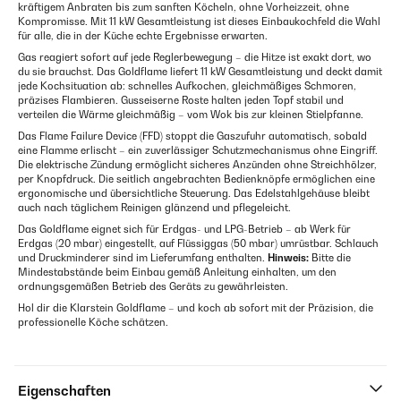
kräftigem Anbraten bis zum sanften Köcheln, ohne Vorheizzeit, ohne
Kompromisse. Mit 11 kW Gesamtleistung ist dieses Einbaukochfeld die Wahl
für alle, die in der Küche echte Ergebnisse erwarten.
Gas reagiert sofort auf jede Reglerbewegung – die Hitze ist exakt dort, wo
du sie brauchst. Das Goldflame liefert 11 kW Gesamtleistung und deckt damit
jede Kochsituation ab: schnelles Aufkochen, gleichmäßiges Schmoren,
präzises Flambieren. Gusseiserne Roste halten jeden Topf stabil und
verteilen die Wärme gleichmäßig – vom Wok bis zur kleinen Stielpfanne.
Das Flame Failure Device (FFD) stoppt die Gaszufuhr automatisch, sobald
eine Flamme erlischt – ein zuverlässiger Schutzmechanismus ohne Eingriff.
Die elektrische Zündung ermöglicht sicheres Anzünden ohne Streichhölzer,
per Knopfdruck. Die seitlich angebrachten Bedienknöpfe ermöglichen eine
ergonomische und übersichtliche Steuerung. Das Edelstahlgehäuse bleibt
auch nach täglichem Reinigen glänzend und pflegeleicht.
Das Goldflame eignet sich für Erdgas- und LPG-Betrieb – ab Werk für
Erdgas (20 mbar) eingestellt, auf Flüssiggas (50 mbar) umrüstbar. Schlauch
und Druckminderer sind im Lieferumfang enthalten.
Hinweis:
Bitte die
Mindestabstände beim Einbau gemäß Anleitung einhalten, um den
ordnungsgemäßen Betrieb des Geräts zu gewährleisten.
Hol dir die Klarstein Goldflame – und koch ab sofort mit der Präzision, die
professionelle Köche schätzen.
Eigenschaften