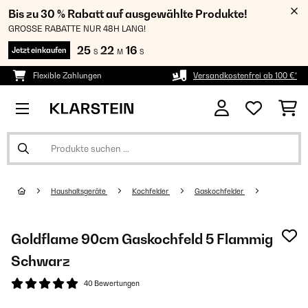
Bis zu 30 % Rabatt auf ausgewählte Produkte!
GROSSE RABATTE NUR 48H LANG!
25
22
15
Jetzt einkaufen
S
M
S
Flexible Zahlungen
Versandkostenfrei ab 100 €*
Haushaltsgeräte
Kochfelder
Gaskochfelder
Goldflame 90cm Gaskochfeld 5 Flammig
Schwarz
40 Bewertungen