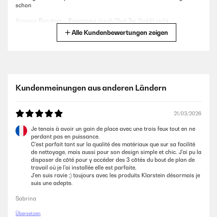
schon
Amazon Benutzer – Bewertung durch Chal-Tec GmbH nicht
eigenständig überprüft
Alle Kundenbewertungen zeigen
17/12/2025
So ein schöner perfekt einstellbarer Gasherd!
Kundenmeinungen aus anderen Ländern
Amazon Benutzer – Bewertung durch Chal-Tec GmbH nicht
eigenständig überprüft
21/03/2026
03/12/2025
Je tenais à avoir un gain de place avec une trois feux tout en ne
perdant pas en puissance.
Ware wurde schnell geliefert und hat super in den Alten
C'est parfait tant sur la qualité des matériaux que sur sa facilité
Ausschnittgepast.Qualität ist super
de nettoyage, mais aussi pour son design simple et chic. J'ai pu la
disposer de côté pour y accéder des 3 côtés du bout de plan de
Amazon Benutzer – Bewertung durch Chal-Tec GmbH nicht
travail où je l'ai installée elle est parfaite.
eigenständig überprüft
J'en suis ravie ;) toujours avec les produits Klarstein désormais je
suis une adepte.
01/08/2025
Sabrina
Schönes Kochfeld, wir betreiben es mit Propangas. Funktioniert
Übersetzen