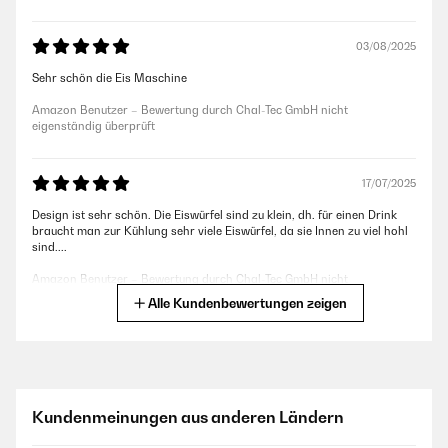
03/08/2025
Sehr schön die Eis Maschine
Amazon Benutzer – Bewertung durch Chal-Tec GmbH nicht
eigenständig überprüft
17/07/2025
Design ist sehr schön. Die Eiswürfel sind zu klein, dh. für einen Drink
braucht man zur Kühlung sehr viele Eiswürfel, da sie Innen zu viel hohl
sind....
Amazon Benutzer – Bewertung durch Chal-Tec GmbH nicht
eigenständig überprüft
Alle Kundenbewertungen zeigen
19/05/2024
.acht genau was sie soll und das ohne Probleme. Meine Frau ist sehr
zufrieden mit ihrer Eiswürfelmaschine.
Kundenmeinungen aus anderen Ländern
Amazon Benutzer – Bewertung durch Chal-Tec GmbH nicht