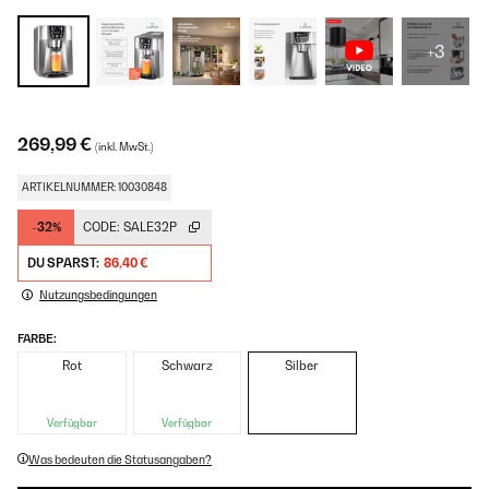
+3
269,99 €
(inkl. MwSt.)
ARTIKELNUMMER: 10030848
-32%
CODE:
SALE32P
DU SPARST:
86,40 €
Nutzungsbedingungen
FARBE:
Rot
Schwarz
Silber
Verfügbar
Verfügbar
Was bedeuten die Statusangaben?