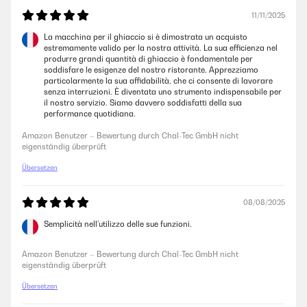
eigenständig überprüft
11/11/2025
La macchina per il ghiaccio si è dimostrata un acquisto
14/05/2024
estremamente valido per la nostra attività. La sua efficienza nel
produrre grandi quantità di ghiaccio è fondamentale per
Gut Gut aber nimmt doch viel Platz
soddisfare le esigenze del nostro ristorante. Apprezziamo
particolarmente la sua affidabilità, che ci consente di lavorare
Amazon Benutzer – Bewertung durch Chal-Tec GmbH nicht
senza interruzioni. È diventata uno strumento indispensabile per
eigenständig überprüft
il nostro servizio. Siamo davvero soddisfatti della sua
performance quotidiana.
14/05/2024
Amazon Benutzer – Bewertung durch Chal-Tec GmbH nicht
eigenständig überprüft
Gut aber nimmt doch viel Platz
Übersetzen
Amazon Benutzer – Bewertung durch Chal-Tec GmbH nicht
eigenständig überprüft
08/08/2025
Semplicità nell’utilizzo delle sue funzioni.
23/04/2024
Gutes Preis/Leistungs Verhältnis
Amazon Benutzer – Bewertung durch Chal-Tec GmbH nicht
eigenständig überprüft
Amazon Benutzer – Bewertung durch Chal-Tec GmbH nicht
eigenständig überprüft
Übersetzen