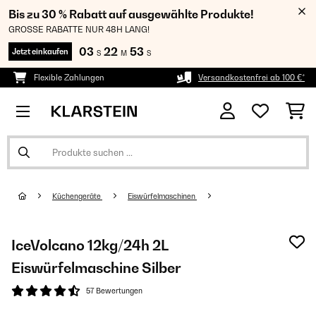
Bis zu 30 % Rabatt auf ausgewählte Produkte!
GROSSE RABATTE NUR 48H LANG!
03
22
53
Jetzt einkaufen
S
M
S
Flexible Zahlungen
Versandkostenfrei ab 100 €*
Küchengeräte
Eiswürfelmaschinen
IceVolcano 12kg/24h 2L
Eiswürfelmaschine Silber
57 Bewertungen