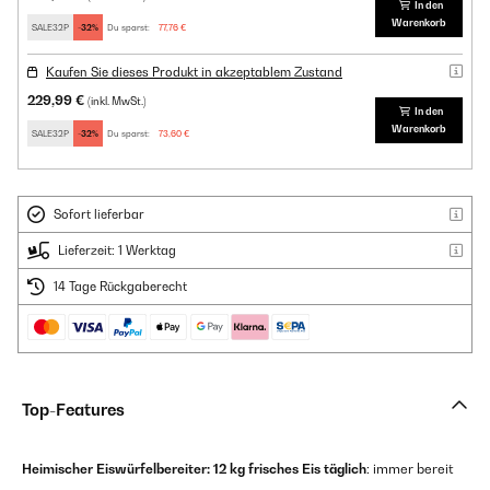
In den
Warenkorb
SALE32P
-32%
Du sparst:
77,76 €
Kaufen Sie dieses Produkt in akzeptablem Zustand
229,99 €
(inkl. MwSt.)
In den
Warenkorb
SALE32P
-32%
Du sparst:
73,60 €
Sofort lieferbar
Lieferzeit: 1 Werktag
14 Tage Rückgaberecht
Top-Features
Heimischer Eiswürfelbereiter:
12 kg frisches Eis täglich
: immer bereit