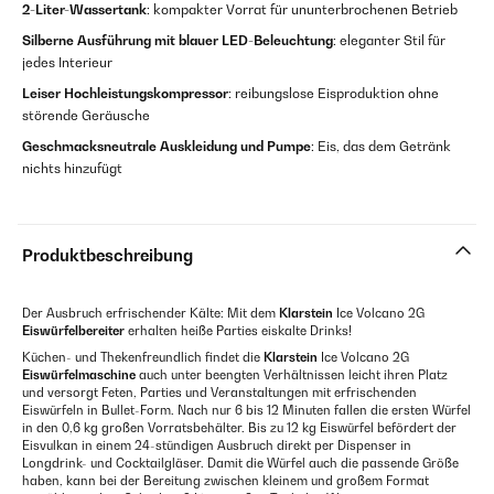
2-Liter-Wassertank
: kompakter Vorrat für ununterbrochenen Betrieb
Silberne Ausführung mit blauer LED-Beleuchtung
: eleganter Stil für
jedes Interieur
Leiser Hochleistungskompressor
: reibungslose Eisproduktion ohne
störende Geräusche
Geschmacksneutrale Auskleidung und Pumpe
: Eis, das dem Getränk
nichts hinzufügt
Produktbeschreibung
Der Ausbruch erfrischender Kälte: Mit dem
Klarstein
Ice Volcano 2G
Eiswürfelbereiter
erhalten heiße Parties eiskalte Drinks!
Küchen- und Thekenfreundlich findet die
Klarstein
Ice Volcano 2G
Eiswürfelmaschine
auch unter beengten Verhältnissen leicht ihren Platz
und versorgt Feten, Parties und Veranstaltungen mit erfrischenden
Eiswürfeln in Bullet-Form. Nach nur 6 bis 12 Minuten fallen die ersten Würfel
in den 0,6 kg großen Vorratsbehälter. Bis zu 12 kg Eiswürfel befördert der
Eisvulkan in einem 24-stündigen Ausbruch direkt per Dispenser in
Longdrink- und Cocktailgläser. Damit die Würfel auch die passende Größe
haben, kann bei der Bereitung zwischen kleinem und großem Format