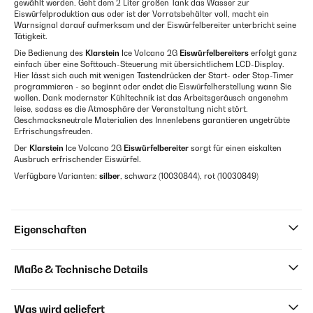
gewählt werden. Geht dem 2 Liter großen Tank das Wasser zur
Eiswürfelproduktion aus oder ist der Vorratsbehälter voll, macht ein
Warnsignal darauf aufmerksam und der Eiswürfelbereiter unterbricht seine
Tätigkeit.
Die Bedienung des
Klarstein
Ice Volcano 2G
Eiswürfelbereiters
erfolgt ganz
einfach über eine Softtouch-Steuerung mit übersichtlichem LCD-Display.
Hier lässt sich auch mit wenigen Tastendrücken der Start- oder Stop-Timer
programmieren - so beginnt oder endet die Eiswürfelherstellung wann Sie
wollen. Dank modernster Kühltechnik ist das Arbeitsgeräusch angenehm
leise, sodass es die Atmosphäre der Veranstaltung nicht stört.
Geschmacksneutrale Materialien des Innenlebens garantieren ungetrübte
Erfrischungsfreuden.
Der
Klarstein
Ice Volcano 2G
Eiswürfelbereiter
sorgt für einen eiskalten
Ausbruch erfrischender Eiswürfel.
Verfügbare Varianten:
silber
, schwarz (10030844), rot (10030849)
Eigenschaften
Maße & Technische Details
Was wird geliefert