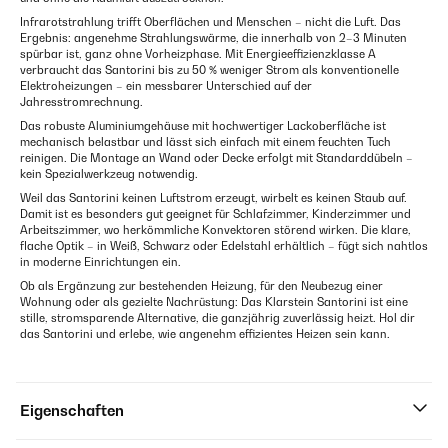
Infrarotstrahlung trifft Oberflächen und Menschen – nicht die Luft. Das
Ergebnis: angenehme Strahlungswärme, die innerhalb von 2–3 Minuten
spürbar ist, ganz ohne Vorheizphase. Mit Energieeffizienzklasse A
verbraucht das Santorini bis zu 50 % weniger Strom als konventionelle
Elektroheizungen – ein messbarer Unterschied auf der
Jahresstromrechnung.
Das robuste Aluminiumgehäuse mit hochwertiger Lackoberfläche ist
mechanisch belastbar und lässt sich einfach mit einem feuchten Tuch
reinigen. Die Montage an Wand oder Decke erfolgt mit Standarddübeln –
kein Spezialwerkzeug notwendig.
Weil das Santorini keinen Luftstrom erzeugt, wirbelt es keinen Staub auf.
Damit ist es besonders gut geeignet für Schlafzimmer, Kinderzimmer und
Arbeitszimmer, wo herkömmliche Konvektoren störend wirken. Die klare,
flache Optik – in Weiß, Schwarz oder Edelstahl erhältlich – fügt sich nahtlos
in moderne Einrichtungen ein.
Ob als Ergänzung zur bestehenden Heizung, für den Neubezug einer
Wohnung oder als gezielte Nachrüstung: Das Klarstein Santorini ist eine
stille, stromsparende Alternative, die ganzjährig zuverlässig heizt. Hol dir
das Santorini und erlebe, wie angenehm effizientes Heizen sein kann.
Eigenschaften