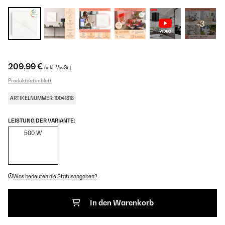
+3
209,99 €
(inkl. MwSt.)
Produktdatenblatt
ARTIKELNUMMER: 10041818
LEISTUNG DER VARIANTE:
500 W
Was bedeuten die Statusangaben?
In den Warenkorb