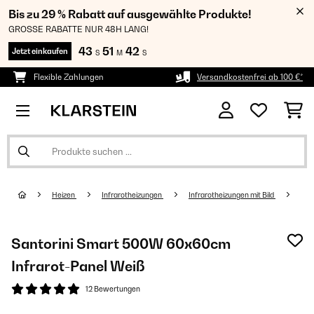
Bis zu 29 % Rabatt auf ausgewählte Produkte!
GROSSE RABATTE NUR 48H LANG!
43
51
42
Jetzt einkaufen
S
M
S
Flexible Zahlungen
Versandkostenfrei ab 100 €*
Heizen
Infrarotheizungen
Infrarotheizungen mit Bild
Santorini Smart 500W 60x60cm
Infrarot-Panel​​ Weiß
12 Bewertungen