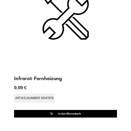
Infrarot-Fernheizung
M
9,99 €
9,
ARTIKELNUMMER: 10047876
AR
In den Warenkorb