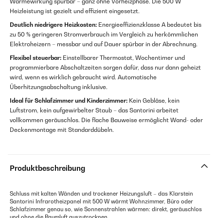
Wärmewirkung spürbar – ganz ohne Vorheizphase. Die 500 W
Heizleistung ist gezielt und effizient eingesetzt.
Deutlich niedrigere Heizkosten:
Energieeffizienzklasse A bedeutet bis
zu 50 % geringeren Stromverbrauch im Vergleich zu herkömmlichen
Elektroheizern – messbar und auf Dauer spürbar in der Abrechnung.
Flexibel steuerbar:
Einstellbarer Thermostat, Wochentimer und
programmierbare Abschaltzeiten sorgen dafür, dass nur dann geheizt
wird, wenn es wirklich gebraucht wird. Automatische
Überhitzungsabschaltung inklusive.
Ideal für Schlafzimmer und Kinderzimmer:
Kein Gebläse, kein
Luftstrom, kein aufgewirbelter Staub – das Santorini arbeitet
vollkommen geräuschlos. Die flache Bauweise ermöglicht Wand- oder
Deckenmontage mit Standarddübeln.
Produktbeschreibung
Schluss mit kalten Wänden und trockener Heizungsluft – das Klarstein
Santorini Infrarotheizpanel mit 500 W wärmt Wohnzimmer, Büro oder
Schlafzimmer genau so, wie Sonnenstrahlen wärmen: direkt, geräuschlos
und ohne die Raumluft auszutrocknen.