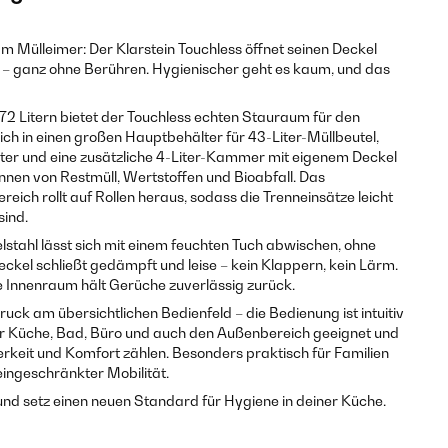
 Mülleimer: Der Klarstein Touchless öffnet seinen Deckel
 – ganz ohne Berühren. Hygienischer geht es kaum, und das
 Litern bietet der Touchless echten Stauraum für den
sich in einen großen Hauptbehälter für 43-Liter-Müllbeutel,
Liter und eine zusätzliche 4-Liter-Kammer mit eigenem Deckel
nnen von Restmüll, Wertstoffen und Bioabfall. Das
eich rollt auf Rollen heraus, sodass die Trenneinsätze leicht
sind.
tahl lässt sich mit einem feuchten Tuch abwischen, ohne
Deckel schließt gedämpft und leise – kein Klappern, kein Lärm.
 Innenraum hält Gerüche zuverlässig zurück.
ck am übersichtlichen Bedienfeld – die Bedienung ist intuitiv
 für Küche, Bad, Büro und auch den Außenbereich geeignet und
erkeit und Komfort zählen. Besonders praktisch für Familien
ingeschränkter Mobilität.
 und setz einen neuen Standard für Hygiene in deiner Küche.