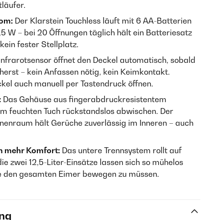
läufer.
rom:
Der Klarstein Touchless läuft mit 6 AA-Batterien
5 W – bei 20 Öffnungen täglich hält ein Batteriesatz
ein fester Stellplatz.
Infrarotsensor öffnet den Deckel automatisch, sobald
erst – kein Anfassen nötig, kein Keimkontakt.
eckel auch manuell per Tastendruck öffnen.
:
Das Gehäuse aus fingerabdruckresistentem
nem feuchten Tuch rückstandslos abwischen. Der
nenraum hält Gerüche zuverlässig im Inneren – auch
h mehr Komfort:
Das untere Trennsystem rollt auf
e zwei 12,5-Liter-Einsätze lassen sich so mühelos
e den gesamten Eimer bewegen zu müssen.
ng