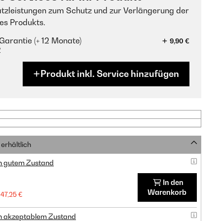
tzleistungen zum Schutz und zur Verlängerung der
es Produkts.
Garantie (+ 12 Monate)
9,90 €
?
Produkt inkl. Service hinzufügen
erhältlich
in gutem Zustand
In den
Warenkorb
47,25 €
in akzeptablem Zustand