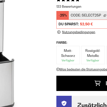
133 Bewertungen
-25%
CODE:
SELECT25P
DU SPARST:
52,50 €
Nutzungsbedingungen
FARBE:
Matt-
Roségold-
Schwarz
Metallic
Verfügbar
Verfügbar
Was bedeuten die Statusangab
Zusätzlich