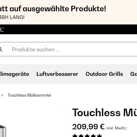
att auf ausgewählte Produkte!
48H LANG!
€*
limageräte
Luftverbesserer
Outdoor Grills
Ga
Touchless Müllsammler
Touchless M
209,99 €
(inkl. MwSt.)