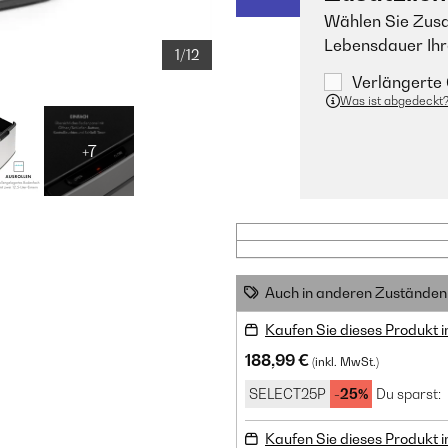
Wählen Sie Zusa
Lebensdauer Ihr
1/12
Verlängerte 
Was ist abgedeckt
+7
Auch in anderen Zuständen 
Kaufen Sie dieses Produkt 
188,99 €
(inkl. MwSt.)
SELECT25P
-25%
Du sparst:
Kaufen Sie dieses Produkt 