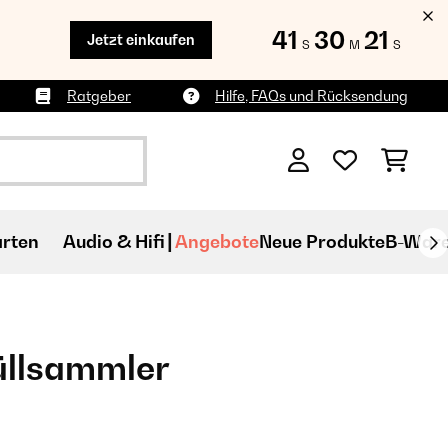
41
30
21
Jetzt einkaufen
S
M
S
Ratgeber
Hilfe, FAQs und Rücksendung
rten
Audio & Hifi
Angebote
Neue Produkte
B-War
üllsammler