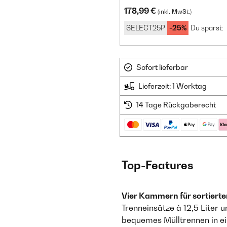
178,99 €
(inkl. MwSt.)
SELECT25P
-25%
Du sparst:
Sofort lieferbar
Lieferzeit: 1 Werktag
14 Tage Rückgaberecht
Top-Features
Vier Kammern für sortierte
Trenneinsätze à 12,5 Liter
bequemes Mülltrennen in ei