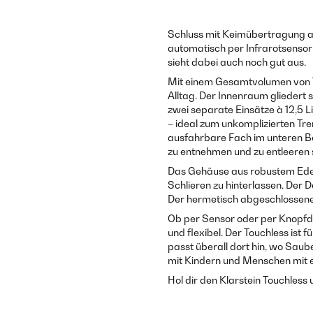
Schluss mit Keimübertragung am
automatisch per Infrarotsensor
sieht dabei auch noch gut aus.
Mit einem Gesamtvolumen von 72
Alltag. Der Innenraum gliedert 
zwei separate Einsätze à 12,5 
– ideal zum unkomplizierten Tre
ausfahrbare Fach im unteren Ber
zu entnehmen und zu entleeren 
Das Gehäuse aus robustem Edels
Schlieren zu hinterlassen. Der 
Der hermetisch abgeschlossene
Ob per Sensor oder per Knopfdru
und flexibel. Der Touchless ist
passt überall dort hin, wo Saub
mit Kindern und Menschen mit e
Hol dir den Klarstein Touchless