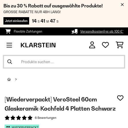
Bis zu 30 % Rabatt auf ausgewählte Produkte!
GROSSE RABATTE NUR 48H LANG!
14
41
46
Jetzt einkaufen
S
M
S
Flexible Zahlungen
Versandkostenfrei ab 100 €*
[Wiederverpackt] VeroSteel 60cm
Glaskeramik-Kochfeld 4 Platten​ Schwarz
6 Bewertungen
WIEDERVERPACKT