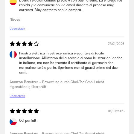
Buena relación calidad precio y con buen diseño. La entrega fue
rápida y la comunicación via email durante el proceso muy
correcta. Muy contento con la compra.
Nieves
Übersetzen
27/01/2026
Piastra elettrica in vetroceramica elegante e di facile
installazione. All'interno della scatola ci sono le istruzioni anche
in italiano, ma non ho trovato il certificato di garanzia che
normalmente è a parte. Speriamo non si guasti prima dei due
anni.
Amazon Benutzer – Bewertung durch Chal-Tec GmbH nicht
eigenständig überprüft
Übersetzen
18/10/2025
Oui parfait
Amazon Benutzer – Bewertung durch Chal-Tec GmbH nicht