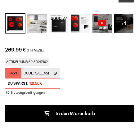
+4
269,99 €
(inkl. MwSt.)
ARTIKELNUMMER: 52047402
-45%
CODE:
SALE45P
DU SPARST:
121,50 €
Nutzungsbedingungen
In den Warenkorb