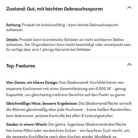
Zustand: Gut, mit leichten Gebrauchsspuren
Achtung:
Produkt ist funktionsfähig + kann leichte Gebrauchsspuren
aufweisen
Details:
Produkt kann kosmetische Schäden an nicht sichtbaren Stellen
aufweisen. Der Originalkarton kann leicht beschädigt oder umverpackt sein.
Es verfügt über eine 1-jährige Garantie bei Defekten
Top-Features
Vier Zonen, ein klares Design:
Das Glaskeramik-Kochfeld bietet vier
separate Kochzonen mit einer Gesamtleistung von 6.600 W – genug
Kapazität, um gleichzeitig mehrere Gerichte auf den Punkt zu garen.
Gleichmäßige Hitze, bessere Ergebnisse:
Die Glaskeramikfläche verteilt
die Wärme gleichmäßig über jede Kochzone – keine heißen Randstellen,
kein Anbrennen, präzise Kontrolle bei allen 9 Leistungsstufen.
Sauber in einem Wisch:
Die glatte, fugenlose Glaskeramikoberfläche
hat keine Rillen oder versteckten Ecken – ein feuchtes Tuch reicht, um
die gesamte Kochfläche nach dem Kochen wieder blitzblank zu