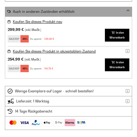
Auch in anderen Zuständen erhältlich
Kaufen Sie dieses Produkt neu
299,99 €
(inkl. MwSt.)
In den
Warenkorb
SALE45P
-45%
Du sparst:
135,00 €
Kaufen Sie dieses Produkt in akzeptablem Zustand
254,99 €
(inkl. MwSt.)
In den
Warenkorb
SALE45P
-45%
Du sparst:
114,75 €
Wenige Exemplare auf Lager - schnell bestellen!
Lieferzeit: 1 Werktag
14 Tage Rückgaberecht