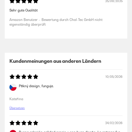
25/09/2025
Sehr gute Oualität
Amazon Benutzer – Bewertung durch Chal-Tec GmbH nicht
eigenständig überprüft
Kundenmeinungen aus anderen Ländern
10/05/2026
Pěkný design, funguje.
Kateřina
Übersetzen
24/02/2026