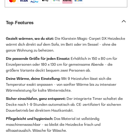
Top-Features
Gezielt wärmen, wo du sitzt:
Die Klarstein Magic-Carpet DX Heizdecke
wärmt dich direkt auf dem Sofa, im Bett oder im Sessel – ohne die
ganze Wohnung zu beheizen.
Die passende Größe für jeden Einsatz:
Erhältlich in 150 x 80 cm für
Einzelpersonen oder 180 x 130 cm für gemeinsame Abende – die
größere Variante deckt bequem zwei Personen ab.
Deine Wärme, deine Einstellung:
Mit 9 Heizstufen lässt sich die
Temperatur exakt anpassen – von sanfter Wärme bis zu intensiver
Wärmeleistung für kalte Winternächte.
Sicher einschlafen, ganz entspannt:
Der integrierte Timer schaltet die
Decke nach 1–9 Stunden automatisch ab. CE-zertifiziert für sicheren
Dauerbetrieb bei direktem Hautkontakt.
Pflegeleicht und hygienisch:
Das Material ist vollständig
maschinenwaschbar – so bleibt die Heizdecke frisch und
alltagstauglich, Wäsche für Wäsche.