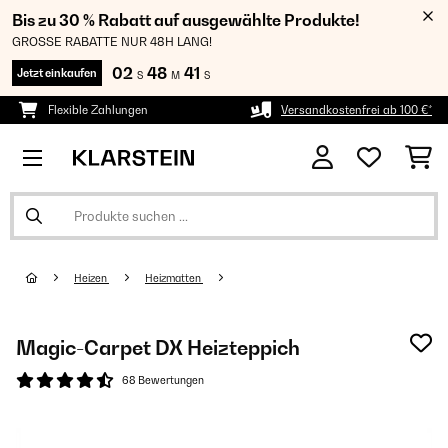
Bis zu 30 % Rabatt auf ausgewählte Produkte!
GROSSE RABATTE NUR 48H LANG!
02
48
40
Jetzt einkaufen
S
M
S
Flexible Zahlungen
Versandkostenfrei ab 100 €*
Heizen
Heizmatten
Magic-Carpet DX Heizteppich
68 Bewertungen