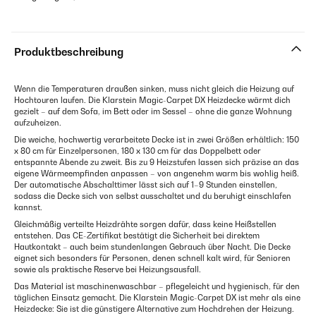
Produktbeschreibung
Wenn die Temperaturen draußen sinken, muss nicht gleich die Heizung auf
Hochtouren laufen. Die Klarstein Magic-Carpet DX Heizdecke wärmt dich
gezielt – auf dem Sofa, im Bett oder im Sessel – ohne die ganze Wohnung
aufzuheizen.
Die weiche, hochwertig verarbeitete Decke ist in zwei Größen erhältlich: 150
x 80 cm für Einzelpersonen, 180 x 130 cm für das Doppelbett oder
entspannte Abende zu zweit. Bis zu 9 Heizstufen lassen sich präzise an das
eigene Wärmeempfinden anpassen – von angenehm warm bis wohlig heiß.
Der automatische Abschalttimer lässt sich auf 1–9 Stunden einstellen,
sodass die Decke sich von selbst ausschaltet und du beruhigt einschlafen
kannst.
Gleichmäßig verteilte Heizdrähte sorgen dafür, dass keine Heißstellen
entstehen. Das CE-Zertifikat bestätigt die Sicherheit bei direktem
Hautkontakt – auch beim stundenlangen Gebrauch über Nacht. Die Decke
eignet sich besonders für Personen, denen schnell kalt wird, für Senioren
sowie als praktische Reserve bei Heizungsausfall.
Das Material ist maschinenwaschbar – pflegeleicht und hygienisch, für den
täglichen Einsatz gemacht. Die Klarstein Magic-Carpet DX ist mehr als eine
Heizdecke: Sie ist die günstigere Alternative zum Hochdrehen der Heizung.