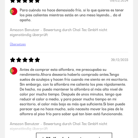
05/02/2024
Unterteilung in die 3 Stufen ist genau so, wie ich es möchte: Stufe 1
sorgt für einen angenehm lauwarmen Boden, der zwar nicht aktiv
Para cuándo no hace demasiado frío, si lo que quieres es tener
warm, dafür aber auch nicht kalt ist. Stufe 2 und vor allem 3 machen
los pies calientes mientras estás en una mesa leyendo... da el
dann schon ordentlich Wärme, gerade wenn man den Teppich ohne
apaño.
Schuhe benutzt, diese Stufen schalte ich nach 15-30 min meistens
wieder ab, weil es mir irgendwann zu warm wird, ist aber von Person
Amazon Benutzer – Bewertung durch Chal-Tec GmbH nicht
zu Person unterschiedlich.Die Fernbedienung ist für mich der einzige
eigenständig überprüft
Punkt an dem Gerät, der besser sein könnte. Sie ist recht weit vom
Teppich selbst entfernt und hat eine seltsam rundliche Form mit einem
Übersetzen
kleinen Knopf, der mit dem Fuß nicht besonders gut bedienbar ist, was
aber genau meine Vorgehensweise ist. Es ist durchaus möglich, wäre
aber optimaler, wenn die Fernbedienung plan auf dem Boden aufliegen
würde und einen größeren Drückschalter hätte, wie es z.B. bei
29/12/2023
Stehlampen oftmals der Fall ist.Die Fernbedienung zeigt per Blinken an,
Antes de comprar esta alfombra, me preocupaba su
dass die Temperatur noch nicht erreicht wurde, was so nicht in der
rendimiento.Ahora desearía haberlo comprado antes.Tengo
Anleitung steht, jedoch dennoch recht praktisch ist.Eine automatische
suelos de azulejos y hacen frío cuando me siento en mi escritorio.
Abschaltung hätte ich aus Stromspar- und Sicherheitsgründen hilfreich
Sin embargo, con la alfombra me caliento los pies rápidamente.
gefunden, diese gibt es jedoch meines Wissens nach nicht.Fazit:Es ist
De hecho, no puedo mantener la alfombra al más alto nivel de
wirklich unfassbar angenehm, im Winter eine kleine, portable
calor por mucho tiempo. Después de unos minutos, tengo que
Fußbodenheizung zu haben, um so besser, wenn diese hübsch aussieht
reducir el calor a medio, y para pasar mucho tiempo en mi
und ohne Umstände funktioniert. Dies wird mit diesem Produkt
escritorio, el calor más bajo es más que suficiente.Si bien puede
größtenteils genau so umgesetzt.
parecer que no hace mucho, solo necesito mover los pies de la
alfomra al piso frío para saber qué tan bien está funcionando.
Amazon Benutzer – Bewertung durch Chal-Tec GmbH nicht
eigenständig überprüft
Amazon Benutzer – Bewertung durch Chal-Tec GmbH nicht
eigenständig überprüft
05/10/2022