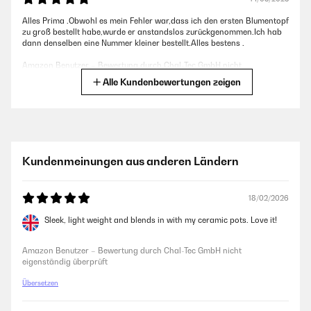
Alles Prima .Obwohl es mein Fehler war,dass ich den ersten Blumentopf
zu groß bestellt habe,wurde er anstandslos zurückgenommen.Ich hab
dann denselben eine Nummer kleiner bestellt.Alles bestens .
Amazon Benutzer – Bewertung durch Chal-Tec GmbH nicht
eigenständig überprüft
Alle Kundenbewertungen zeigen
24/04/2025
Optisch ansprechend, funktioniert
Kundenmeinungen aus anderen Ländern
Amazon Benutzer – Bewertung durch Chal-Tec GmbH nicht
eigenständig überprüft
18/02/2026
30/03/2025
Sleek, light weight and blends in with my ceramic pots. Love it!
Schönes schlichtes Design
Amazon Benutzer – Bewertung durch Chal-Tec GmbH nicht
Amazon Benutzer – Bewertung durch Chal-Tec GmbH nicht
eigenständig überprüft
eigenständig überprüft
Übersetzen
16/01/2025