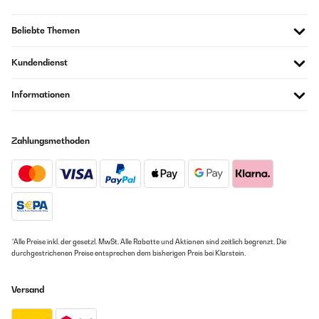
sind vom Preis her ähnlich. Ist eine Investition wert
excess water but the issue that I'm having is it it seems to dry
extremely slow, we're talking about almost 4 weeks and it still
Beliebte Themen
Amazon Benutzer – Bewertung durch Chal-Tec GmbH nicht
doesn't dry and it's being used and a pretty decently environment
eigenständig überprüft
a downward firing AC unit from the ceiling, including two fans in
the living room. It simply just very slow to dry.The reason I have
Kundendienst
not changed my rating is because the plant that I have in there
was not fully formed. The root was not developed extensively and
06/12/2022
had more dirt. it's just strange because normally other pots dry
Informationen
more rapidly so this one most likely because of the material
Sehr edel und sehr schön
doesn't lose moisture rapidly. anyways I switched the plant out
with something with a heavier root system / more developed and
Amazon Benutzer – Bewertung durch Chal-Tec GmbH nicht
slightly bigger. I'll update after a month to see the results.
eigenständig überprüft
Zahlungsmethoden
Amazon Benutzer – Bewertung durch Chal-Tec GmbH nicht
eigenständig überprüft
25/08/2022
Übersetzen
Ich bin wirklich begeistert, der Übertopf sieht sehr stylisch und modern
aus.
Amazon Benutzer – Bewertung durch Chal-Tec GmbH nicht
*Alle Preise inkl. der gesetzl. MwSt. Alle Rabatte und Aktionen sind zeitlich begrenzt. Die
eigenständig überprüft
durchgestrichenen Preise entsprechen dem bisherigen Preis bei Klarstein.
Versand