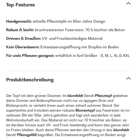
Top-Features
Handgemacht:
stilvolle Pflanztöpfe im 50er-Jahre Design
Robust & leicht:
bruchresistenter Faserstein, 70 % leichter als Beton
Drinnen & Draußen:
UV- und Frostbeständiges Material
Kein Überwässern:
Entwässerungsöffnung mit Stopfen im Boden
Für viele Pflanzen geeignet:
erhältlich in fünf Größen - S, M, L, XL & XXL
Produktbeschreibung
Der Topf mit dem grünen Daumen: Im
blumfeldt
Gendt
Pflanztopf
gedeihen
deine Zimmer und Balkonpflanzen nicht nur zu üppigem Grün und
Blütenpracht, er verleiht ihnen auch einen stilvoll schönen Stand. Der
superleichte und trotzdem extrem robuste
Blumentopf
aus Faserstein ist im
zeitlosen Stil der 50er-Jahre gehalten und fügt sich wunderbar in jede
Wohnlandschaft ein. Das Material ist nicht nur 70 % leichter als Beton, es
ist darüber hinaus auch UV- und Frost-beständig und kann das ganze Jahr
im Freien bleiben. Auch deine Pflanzen werden den Umzug in das
blumfeldt
Gendt
Pflanzgefäß
begrüßen: Die Entwässerungsöffnung im Boden sorgt