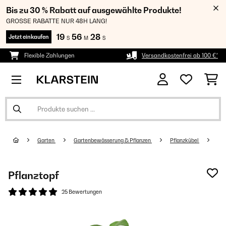
Bis zu 30 % Rabatt auf ausgewählte Produkte!
GROSSE RABATTE NUR 48H LANG!
19
56
28
Jetzt einkaufen
S
M
S
Flexible Zahlungen
Versandkostenfrei ab 100 €*
Garten
Gartenbewässerung & Pflanzen
Pflanzkübel
Pflanztopf
25 Bewertungen