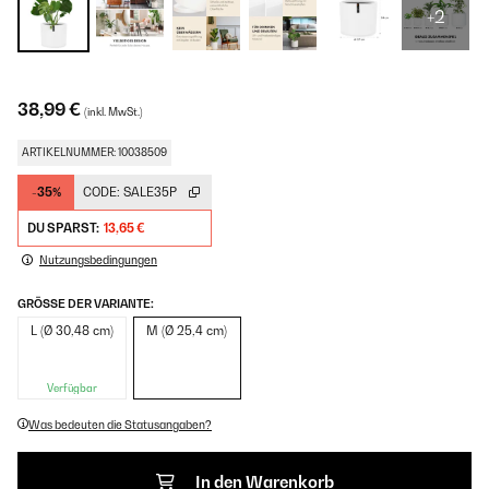
+2
38,99 €
(inkl. MwSt.)
ARTIKELNUMMER: 10038509
-35%
CODE:
SALE35P
DU SPARST:
13,65 €
Nutzungsbedingungen
GRÖSSE DER VARIANTE:
L (Ø 30,48 cm)
M (Ø 25,4 cm)
Verfügbar
Was bedeuten die Statusangaben?
In den Warenkorb