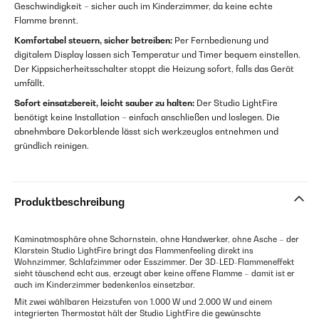
Geschwindigkeit – sicher auch im Kinderzimmer, da keine echte
Flamme brennt.
Komfortabel steuern, sicher betreiben:
Per Fernbedienung und
digitalem Display lassen sich Temperatur und Timer bequem einstellen.
Der Kippsicherheitsschalter stoppt die Heizung sofort, falls das Gerät
umfällt.
Sofort einsatzbereit, leicht sauber zu halten:
Der Studio LightFire
benötigt keine Installation – einfach anschließen und loslegen. Die
abnehmbare Dekorblende lässt sich werkzeuglos entnehmen und
gründlich reinigen.
Produktbeschreibung
Kaminatmosphäre ohne Schornstein, ohne Handwerker, ohne Asche – der
Klarstein Studio LightFire bringt das Flammenfeeling direkt ins
Wohnzimmer, Schlafzimmer oder Esszimmer. Der 3D-LED-Flammeneffekt
sieht täuschend echt aus, erzeugt aber keine offene Flamme – damit ist er
auch im Kinderzimmer bedenkenlos einsetzbar.
Mit zwei wählbaren Heizstufen von 1.000 W und 2.000 W und einem
integrierten Thermostat hält der Studio LightFire die gewünschte