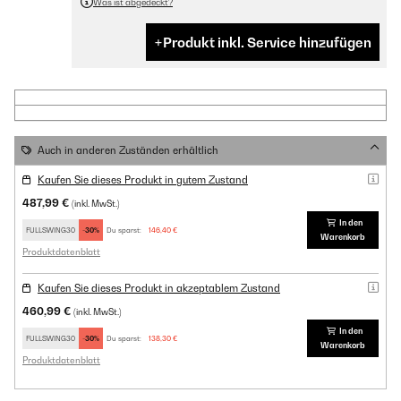
Was ist abgedeckt?
Produkt inkl. Service hinzufügen
Auch in anderen Zuständen erhältlich
Kaufen Sie dieses Produkt in gutem Zustand
487,99 €
(inkl. MwSt.)
In den
FULLSWING30
-30%
Du sparst:
146,40 €
Warenkorb
Produktdatenblatt
Kaufen Sie dieses Produkt in akzeptablem Zustand
460,99 €
(inkl. MwSt.)
In den
FULLSWING30
-30%
Du sparst:
138,30 €
Warenkorb
Produktdatenblatt