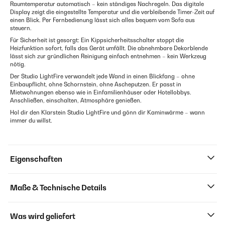
Raumtemperatur automatisch – kein ständiges Nachregeln. Das digitale
Display zeigt die eingestellte Temperatur und die verbleibende Timer-Zeit auf
einen Blick. Per Fernbedienung lässt sich alles bequem vom Sofa aus
steuern.
Für Sicherheit ist gesorgt: Ein Kippsicherheitsschalter stoppt die
Heizfunktion sofort, falls das Gerät umfällt. Die abnehmbare Dekorblende
lässt sich zur gründlichen Reinigung einfach entnehmen – kein Werkzeug
nötig.
Der Studio LightFire verwandelt jede Wand in einen Blickfang – ohne
Einbaupflicht, ohne Schornstein, ohne Ascheputzen. Er passt in
Mietwohnungen ebenso wie in Einfamilienhäuser oder Hotellobbys.
Anschließen, einschalten, Atmosphäre genießen.
Hol dir den Klarstein Studio LightFire und gönn dir Kaminwärme – wann
immer du willst.
Eigenschaften
Maße & Technische Details
Was wird geliefert