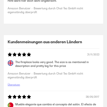
Hilfe wäre hier doch wohl angebracht.
Amazon Benutzer – Bewertung durch Chal-Tec GmbH nicht
eigenständig überprüft
Kundenmeinungen aus anderen Ländern
21/11/2022
The fireplace looks very good. The size is as mentioned in
description and pretty big for this price
Amazon Benutzer – Bewertung durch Chal-Tec GmbH nicht
eigenständig überprüft
Übersetzen
28/05/2017
Mueble elegante que cambia el concepto del salón. El efecto de