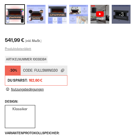
+3
541,99 €
(inkl. MwSt.)
Produktdatenblatt
ARTIKELNUMMER: 10038384
-30%
CODE:
FULLSWING30
DU SPARST:
162,60 €
Nutzungsbedingungen
DESIGN:
Klassiker
VARIANTENPROTOKOLLSPEICHER: