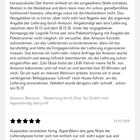
herauszuholen.Den Kamin einfach an die vorgesehene Stelle schieben,
Stecker in die Steckdose und dann kann man ihn schon genießen!Alles
funktioniert bestens, allerdings nutze ich die Heizfunktion nicht. Das
Heizgebläse ist zu hören, aber nicht sehr laut.Negativ war die ungenaue
Angabe der Lieferung durch Amazon. Angekündigt war eine Lieferung
zwischen dem 15.12 und dem 18.12.15. Unter der angegebenen
Homepage der Logistik Firma war eine Paketverfolgung mit Angabe der
Paketnummer nicht möglich. Ich versuchte, über Amazon Kontakt
aufzunehmen, um den Liefertermin zu konkretisieren, denn ich bin
berufstätig und hätte die Entgegennahme der Lieferung organisieren
müssen. Das konnte ich nicht mehr, meine Anfrage bei Amazon wurde
erst schlecht und wenig hilfreich beantwortet, als die Lieferung schon
eingetroffen war. Zum Glück hatte der LKW-Fahrer meine Tel.Nr. von
Amazon bekommen und rief mich an und wartete fast 30 Minuten auf
mich. Da ich auch an meinem Wohnort arbeite, konnte ich in einer
verlängerten Mittagspause "schnell" nach Hause fahren, um die
Lieferung anzunehmen. Geliefert wurde übrigens sehr schnell - schon
am 15.12.
Amazon Benutzer – Bewertung durch Chal-Tec GmbH nicht
eigenständig überprüft
13/10/2015
Auspacken einstecken fertig. Super.Wenn das gute Stück die
Lieferodyssee hinter sich hat einfach nur toll, sieht super aus und