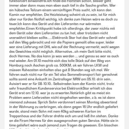
funktioniert einwandfrei.Ich finde die Flammen schön, besser geht
immer aber dann muss man eben auch tief in die Tasche greifen. Wer
ein hübsches Teilzum einem vernünftigen Preis sucht, ich kann den
Kamin nur empfehlen. Die Heizleistung scheint ok zu sein, ist für mich
aber nur fürden Notfall wichtig, ich denke zum Heizen wäre es doch zu
teuer.Ich kann das Gerät und den Lieferanten nur wärmsten
empfehlen.Einen Kritikpunkt habe ich allerdings, der zwar nichts mit
dem Gerät oder dem Lieferanten zu tun hat, aber trotzdem nicht
unerwähnt bleiben sollte......Elektronik Star hat das Gerät sehr schnell
auf den Weg gebracht und mir die Papiere gemailt alles super, leider
war eine Lieferung mit DHL wie auf der Rechnung vermerkt, wohl wegen
des Gewichtes nicht möglich. Alternative...oh mein Gott bitte nicht,
doch Hermes. Na das kann ja was werden ... und genau so war es auch
mal wieder. Am 01.10 machte sich das tolle Stück auf den Weg von
Hamburg nach Aachen grob ca. 500KM, ok wir fahren LKW und
müssen Ruhezeiten einhalten also gut 8 Stunden sag ich mal. Wir
fahren auch nicht nur für ein Teil also Sammeltransport fair gerechnet
sollte somit eine Ankunft im Zentrallager NRW am 05.10. drin sein.
Avisiert war er für 08-10.10.. Selbstreden kam der Kamin nicht, trotz
sehr freundlichem Kundenservice bei ElektronikStar erhielt ich das
Gerät erst am 12.10. war ja zu erwarten.Natürlich gibt es meist ein
Problem wenn Lieferzeiten nicht eingehalten werden, z.b. es ist dann
niemand zuhause. Sprich Sohn verdonnert seinen Montag abwartend
in der Wohnung zu verbringen, als dann gegen 16 Uhr endlich geliefert
wurde, stand mein Sohn mit nem 40kg schweren Karton im
Treppenhaus und der Fahrer drehte sich um und ließ ihn stehen. Danke
an die Firam Hermes für den ausgesprochen guten Service. Hätte sie in
time geliefert wäre auch jemand zum Tragen da gewesen. Ein bisschen