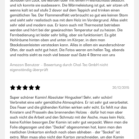
Schäden am Lack, die wurden aber mit einem Preisnachlass bedacht
und ich konnte sie ausbessern. Die Wärmeleistung ist gut, wir sitzen oft
wenns kalt ist auf stufe 2 davor auf dem Teppich und trinken einen
gemütlichen Tee. Der Flammeneffekt verbraucht so gut wie keinen Stom
und sieht sehr realistisch aus mit dem Holz im Vordergrund. Alles sieht
sehr edel und modern aus. Er kann auch mit Thermostat betrieben
werden und hört bei der gewünschten Temperatur auf zu heizen. Die
Fernbedienung ist leider sehr billig, aber sie funktioniert. Es gibt
Hohlräume hinten oben und unten im Körper, in dem man
Steckdosenleisten verstecken kann. Alles in allem ein wunderschöner
Ofen, der auch echt gut heizt. Die Fotos waren am hellen Tag, abends
und nachts sieht es noch viel besser aus! Gute 4 Sterne von uns
Amazon Benutzer – Bewertung durch Chal-Tec GmbH nicht
eigenständig überprüft
20/12/2015
Super schöner Kamin! Absoluter Hingucker! Sehr, sehr schön!
Verbreitet eine sehr gemütliche Atmosphäre. Er ist sehr gut verarbeitet.
Das Feuer und die glühenden Kohlen wirken sehr echt. Es fehlt nur das
Knistern und Prasseln des brennenden Holzes - dafür hat man aber
auch nicht die Arbeit und den Schmutz mit der Asche, muss kein Holz,
keine Kohlen besorgen.Der Kamin ist sehr gut verpackt. Wenn man die
Folie abgezogen und den "Deckel" abgenommen hat, kann man den
restlichen Umkarton einfach nach oben abheben - der "Sockel" ist
extra. Man muss also nicht den Karton zerschneiden, um den Kamin