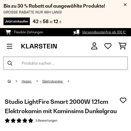
Bis zu 30 % Rabatt auf ausgewählte Produkte!
GROSSE RABATTE NUR 48H LANG!
42
58
11
Jetzt einkaufen
S
M
S
Flexible Zahlungen
Versandkostenfrei ab 100 €*
Heizen
Elektrokamine
Studio LightFire Smart 2000W 121cm
Elektrokamin​ mit Kaminsims Dunkelgrau
5 Bewertungen