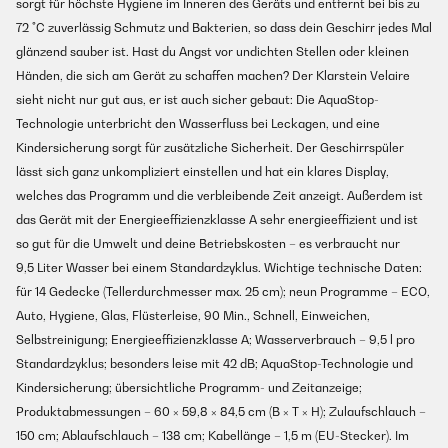
sorgt für höchste Hygiene im Inneren des Geräts und entfernt bei bis zu
72 °C zuverlässig Schmutz und Bakterien, so dass dein Geschirr jedes Mal
glänzend sauber ist. Hast du Angst vor undichten Stellen oder kleinen
Händen, die sich am Gerät zu schaffen machen? Der Klarstein Velaire
sieht nicht nur gut aus, er ist auch sicher gebaut: Die AquaStop-
Technologie unterbricht den Wasserfluss bei Leckagen, und eine
Kindersicherung sorgt für zusätzliche Sicherheit. Der Geschirrspüler
lässt sich ganz unkompliziert einstellen und hat ein klares Display,
welches das Programm und die verbleibende Zeit anzeigt. Außerdem ist
das Gerät mit der Energieeffizienzklasse A sehr energieeffizient und ist
so gut für die Umwelt und deine Betriebskosten – es verbraucht nur
9,5 Liter Wasser bei einem Standardzyklus. Wichtige technische Daten:
für 14 Gedecke (Tellerdurchmesser max. 25 cm); neun Programme – ECO,
Auto, Hygiene, Glas, Flüsterleise, 90 Min., Schnell, Einweichen,
Selbstreinigung; Energieeffizienzklasse A; Wasserverbrauch – 9,5 l pro
Standardzyklus; besonders leise mit 42 dB; AquaStop-Technologie und
Kindersicherung; übersichtliche Programm- und Zeitanzeige;
Produktabmessungen – 60 × 59,8 × 84,5 cm (B × T × H); Zulaufschlauch –
150 cm; Ablaufschlauch – 138 cm; Kabellänge – 1,5 m (EU-Stecker). Im