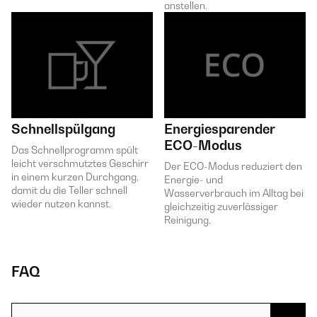
anstellen.
Schnellspülgang
Energiesparender
ECO-Modus
Das Schnellprogramm spült
leicht verschmutztes Geschirr
Der ECO-Modus reduziert den
in einem kurzen Durchgang,
Energie- und
damit du die Teller schnell
Wasserverbrauch im Alltag bei
wieder nutzen kannst.
gleichzeitig zuverlässiger
Reinigung.
FAQ