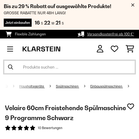
Bis zu 29 % Rabatt auf ausgewählte Produkte!
GROSSE RABATTE NUR 48H LANG!
16
22
20
Jetzt einkaufen
S
M
S
Flexible Zahlungen
Versandkostenfrei ab 100 €*
Haushaltsgeräte
Spülmaschinen
Einbauspülmaschinen
Velaire 60cm Freistehende Spülmaschine
9 Programme Schwarz
10 Bewertungen