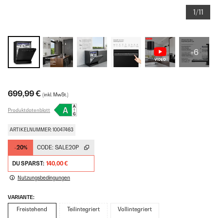
1/11
+6
699,99 €
(inkl. MwSt.)
Produktdatenblatt
ARTIKELNUMMER: 10047463
-20%
CODE:
SALE20P
DU SPARST:
140,00 €
Nutzungsbedingungen
VARIANTE:
Freistehend
Teilintegriert
Vollintegriert