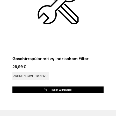
Geschirrspüler mit zylindrischem Filter
Ge
29,99 €
77
ARTIKELNUMMER: 10048567
AR
In den Warenkorb