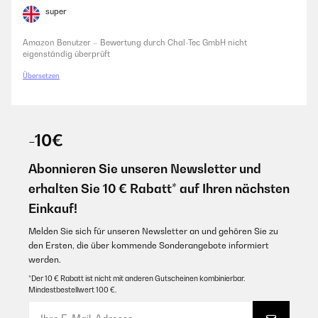
gewöhnen.
super
Amazon Benutzer – Bewertung durch Chal-Tec GmbH nicht
eigenständig überprüft
Amazon Benutzer – Bewertung durch Chal-Tec GmbH nicht
eigenständig überprüft
Übersetzen
-10€
Abonnieren Sie unseren Newsletter und
erhalten Sie 10 € Rabatt* auf Ihren nächsten
Einkauf!
Melden Sie sich für unseren Newsletter an und gehören Sie zu
den Ersten, die über kommende Sonderangebote informiert
werden.
*Der 10 € Rabatt ist nicht mit anderen Gutscheinen kombinierbar.
Mindestbestellwert 100 €.