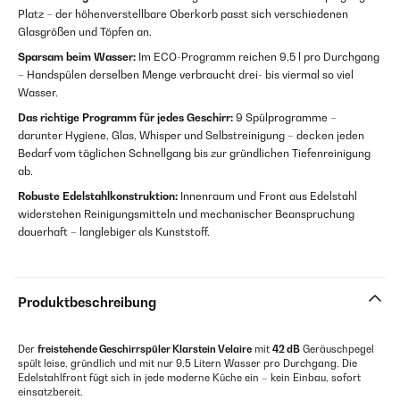
Platz – der höhenverstellbare Oberkorb passt sich verschiedenen
Glasgrößen und Töpfen an.
Sparsam beim Wasser:
Im ECO-Programm reichen 9,5 l pro Durchgang
– Handspülen derselben Menge verbraucht drei- bis viermal so viel
Wasser.
Das richtige Programm für jedes Geschirr:
9 Spülprogramme –
darunter Hygiene, Glas, Whisper und Selbstreinigung – decken jeden
Bedarf vom täglichen Schnellgang bis zur gründlichen Tiefenreinigung
ab.
Robuste Edelstahlkonstruktion:
Innenraum und Front aus Edelstahl
widerstehen Reinigungsmitteln und mechanischer Beanspruchung
dauerhaft – langlebiger als Kunststoff.
Produktbeschreibung
Der
freistehende Geschirrspüler Klarstein Velaire
mit
42 dB
Geräuschpegel
spült leise, gründlich und mit nur 9,5 Litern Wasser pro Durchgang. Die
Edelstahlfront fügt sich in jede moderne Küche ein – kein Einbau, sofort
einsatzbereit.