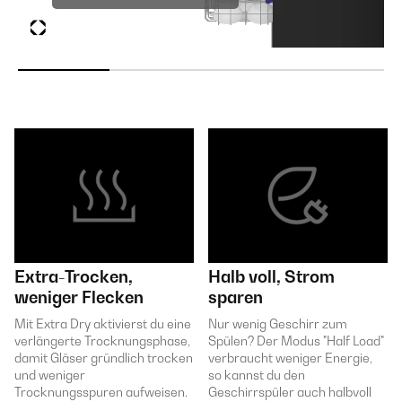
Extra-Trocken,
Halb voll, Strom
weniger Flecken
sparen
Mit Extra Dry aktivierst du eine
Nur wenig Geschirr zum
verlängerte Trocknungsphase,
Spülen? Der Modus "Half Load"
damit Gläser gründlich trocken
verbraucht weniger Energie,
und weniger
so kannst du den
Trocknungsspuren aufweisen.
Geschirrspüler auch halbvoll