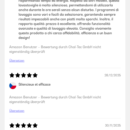
risparmiando tempo ed energia. Rispetto ad altri modelli, questa
lavastoviglie è molto silenziosa, permettendomi di utilizzarla
anche durante le ore serali senza alcun disturbo. I programmi di
lavaggio sono vari e facili da selezionare, garantendo sempre
06/12/2025
risultati impeccabili anche con piatti molto sporchi. Inoltre, il
rapporto qualità-prezzo è eccellente, offrendo funzionalità
Bin sehr zufrieden mit dem Geschirrspüler. Das Gerät ist leise, wäscht
avanzate e qualità di lavaggio elevata. Consiglio vivamente
sehr sauber und ist einfach zu bedienen. Die Optik in der Farbe schwarz
questo prodotto a chi cerca affidabilità, efficienza e un buon
sieht elegant aus.
design!
Amazon Benutzer – Bewertung durch Chal-Tec GmbH nicht
Amazon Benutzer – Bewertung durch Chal-Tec GmbH nicht
eigenständig überprüft
eigenständig überprüft
Übersetzen
15/10/2025
Macht seine Arbeit sehr gut, das Geschirr ist sauber und trocken, Alles
28/12/2025
in Allem ein preiswerter Geschirrspüler!
Silencieux et efficace
Amazon Benutzer – Bewertung durch Chal-Tec GmbH nicht
eigenständig überprüft
Amazon Benutzer – Bewertung durch Chal-Tec GmbH nicht
eigenständig überprüft
11/10/2025
Übersetzen
Schnelle Lieferung. Der erste Gebrauch zeigte, dass diese Spülmaschine
in der Innengestaltung und im Gebrauch etwas anders gestaltet ist, als
30/11/2025
unsere vorherige alte Maschine. Wir wollen und werden uns daran