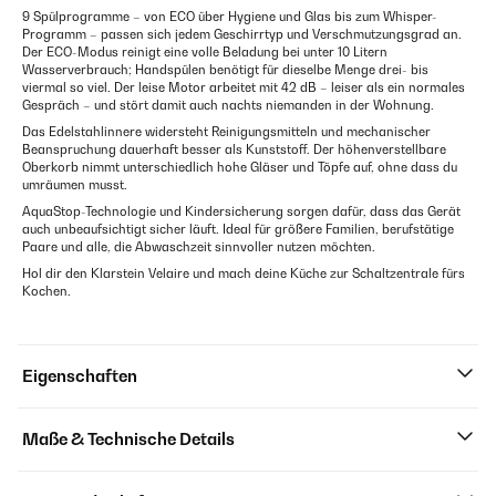
9 Spülprogramme – von ECO über Hygiene und Glas bis zum Whisper-
Programm – passen sich jedem Geschirrtyp und Verschmutzungsgrad an.
Der ECO-Modus reinigt eine volle Beladung bei unter 10 Litern
Wasserverbrauch; Handspülen benötigt für dieselbe Menge drei- bis
viermal so viel. Der leise Motor arbeitet mit 42 dB – leiser als ein normales
Gespräch – und stört damit auch nachts niemanden in der Wohnung.
Das Edelstahlinnere widersteht Reinigungsmitteln und mechanischer
Beanspruchung dauerhaft besser als Kunststoff. Der höhenverstellbare
Oberkorb nimmt unterschiedlich hohe Gläser und Töpfe auf, ohne dass du
umräumen musst.
AquaStop-Technologie und Kindersicherung sorgen dafür, dass das Gerät
auch unbeaufsichtigt sicher läuft. Ideal für größere Familien, berufstätige
Paare und alle, die Abwaschzeit sinnvoller nutzen möchten.
Hol dir den Klarstein Velaire und mach deine Küche zur Schaltzentrale fürs
Kochen.
Eigenschaften
Maße & Technische Details