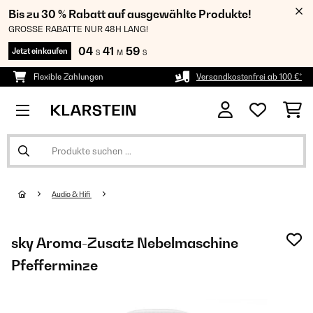
Bis zu 30 % Rabatt auf ausgewählte Produkte!
GROSSE RABATTE NUR 48H LANG!
04
41
58
Jetzt einkaufen
S
M
S
Flexible Zahlungen
Versandkostenfrei ab 100 €*
Audio & Hifi
sky Aroma-Zusatz Nebelmaschine
Pfefferminze