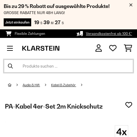
Bis zu 29 % Rabatt auf ausgewählte Produkte!
GROSSE RABATTE NUR 48H LANG!
19
39
25
Jetzt einkaufen
S
M
S
Flexible Zahlungen
Versandkostenfrei ab 100 €*
Audio & Hifi
Kabel & Zubehör
PA-Kabel 4er-Set 2m Knickschutz