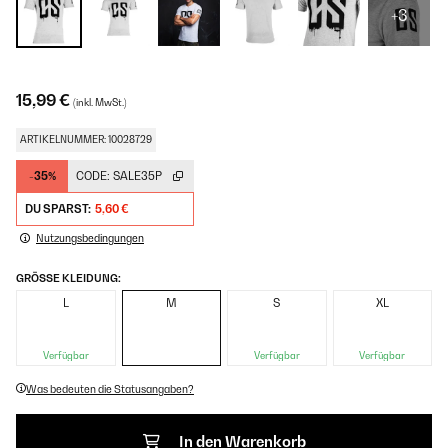
+3
15,99 €
(inkl. MwSt.)
ARTIKELNUMMER: 10028729
-35%
CODE:
SALE35P
DU SPARST:
5,60 €
Nutzungsbedingungen
GRÖSSE KLEIDUNG:
L
M
S
XL
Verfügbar
Verfügbar
Verfügbar
Was bedeuten die Statusangaben?
In den Warenkorb