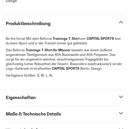
Design
Produktbeschreibung
Be the force! Mit dem Beforce
Trainings-T-Shirt
von
CAPITAL SPORTS
bist
du beim Sport und in der Freizeit immer gut gekleidet.
Das Beforce
Trainings-T-Shirt für Männer
besteht aus einem äußerst
angenehmen Textilgemisch aus 60% Baumwolle und 40% Polyester. Das
sorgt für ein angenehm weiches, anschmiegsames Tragegefühl bei
gleichzeitig hoher Robustheit der Fasern. Besonders ausdrucksstark ist der
Logo-Aufdruck im kraftvollen
CAPITAL
SPORTS
Berlin-Design.
Verfügbare Größen: S, M, L, XL
Eigenschaften
Maße & Technische Details