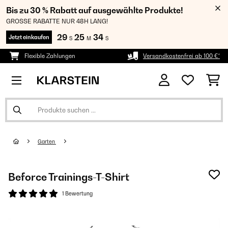
Bis zu 30 % Rabatt auf ausgewählte Produkte!
GROSSE RABATTE NUR 48H LANG!
29
25
34
Jetzt einkaufen
S
M
S
Flexible Zahlungen
Versandkostenfrei ab 100 €*
Garten
Beforce Trainings-T-Shirt
1 Bewertung