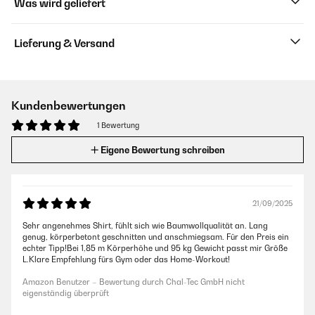
Was wird geliefert
Lieferung & Versand
Kundenbewertungen
1 Bewertung
Eigene Bewertung schreiben
21/09/2025
Sehr angenehmes Shirt, fühlt sich wie Baumwollqualität an. Lang
genug, körperbetont geschnitten und anschmiegsam. Für den Preis ein
echter Tipp!Bei 1,85 m Körperhöhe und 95 kg Gewicht passt mir Größe
L.Klare Empfehlung fürs Gym oder das Home-Workout!
Amazon Benutzer – Bewertung durch Chal-Tec GmbH nicht
eigenständig überprüft