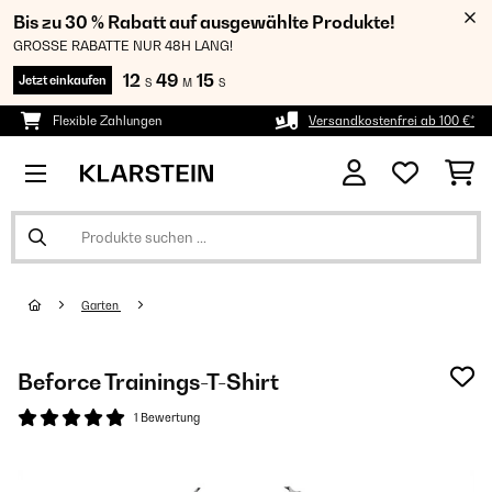
Bis zu 30 % Rabatt auf ausgewählte Produkte!
GROSSE RABATTE NUR 48H LANG!
12
49
14
Jetzt einkaufen
S
M
S
Flexible Zahlungen
Versandkostenfrei ab 100 €*
Garten
Beforce Trainings-T-Shirt
1 Bewertung