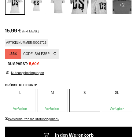
+2
15,99 €
(inkl. MwSt.)
ARTIKELNUMMER: 10028728
-35%
CODE:
SALE35P
DU SPARST:
5,60 €
Nutzungsbedingungen
GRÖSSE KLEIDUNG:
L
M
S
XL
Verfügbar
Verfügbar
Verfügbar
Was bedeuten die Statusangaben?
In den Warenkorb