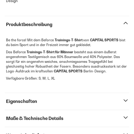
Design
Produktbeschreibung
Be the force! Mit dem Beforce
Trainings-T-Shirt
von
CAPITAL SPORTS
bist
du beim Sport und in der Freizeit immer gut gekleidet.
Das Beforce
Trainings-T-Shirt für Männer
besteht aus einem äußerst
angenehmen Textilgemisch aus 60% Baumwolle und 40% Polyester. Das
sorgt für ein angenehm weiches, anschmiegsames Tragegefühl bei
gleichzeitig hoher Robustheit der Fasern. Besonders ausdrucksstark ist der
Logo-Aufdruck im kraftvollen
CAPITAL
SPORTS
Berlin-Design.
Verfügbare Größen: S, M, L, XL
Eigenschaften
Maße & Technische Details