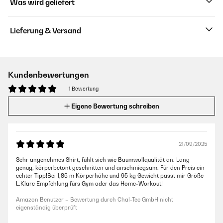
Was wird geliefert
Lieferung & Versand
Kundenbewertungen
1 Bewertung
Eigene Bewertung schreiben
21/09/2025
Sehr angenehmes Shirt, fühlt sich wie Baumwollqualität an. Lang
genug, körperbetont geschnitten und anschmiegsam. Für den Preis ein
echter Tipp!Bei 1,85 m Körperhöhe und 95 kg Gewicht passt mir Größe
L.Klare Empfehlung fürs Gym oder das Home-Workout!
Amazon Benutzer – Bewertung durch Chal-Tec GmbH nicht
eigenständig überprüft