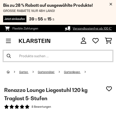
Bis zu 28 % Rabatt auf ausgewählte Produkte!
GROSSE RABATTE NUR 48H LANG!
39
55
15
Jetzt einkaufen
S
M
S
Flexible Zahlungen
Versandkostenfrei ab 100 €*
Garten
Gartenmöbel
Gartenliegen
Renazzo Lounge Liegestuhl 120 kg
Traglast 5-Stufen
8 Bewertungen