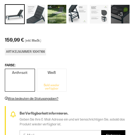
+3
159,99 €
(inkl. MwSt.)
ARTIKELNUMMER: 10047166
FARBE:
Anthrazit
Weiß
Bald wieder
verfügbar
Was bedeuten die Statusangaben?
Bei Verfügbarkeit informieren.
Geben Sie Ihre E-Mail-Adresse ein und wir benachrichtigen Sie, sobald das
Produkt wieder verfügbar ist.