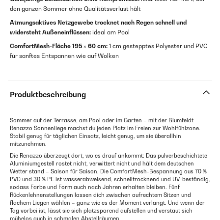
den ganzen Sommer ohne Qualitätsverlust hält
Atmungsaktives Netzgewebe trocknet nach Regen schnell und
widersteht Außeneinflüssen:
ideal am Pool
ComfortMesh-Fläche 195 × 60 cm:
1 cm gestepptes Polyester und PVC
für sanftes Entspannen wie auf Wolken
Produktbeschreibung
Sommer auf der Terrasse, am Pool oder im Garten – mit der Blumfeldt
Renazzo Sonnenliege machst du jeden Platz im Freien zur Wohlfühlzone.
Stabil genug für täglichen Einsatz, leicht genug, um sie überallhin
mitzunehmen.
Die Renazzo überzeugt dort, wo es drauf ankommt: Das pulverbeschichtete
Aluminiumgestell rostet nicht, verwittert nicht und hält dem deutschen
Wetter stand – Saison für Saison. Die ComfortMesh-Bespannung aus 70 %
PVC und 30 % PE ist wasserabweisend, schnelltrocknend und UV-beständig,
sodass Farbe und Form auch nach Jahren erhalten bleiben. Fünf
Rückenlehnenstellungen lassen dich zwischen aufrechtem Sitzen und
flachem Liegen wählen – ganz wie es der Moment verlangt. Und wenn der
Tag vorbei ist, lässt sie sich platzsparend aufstellen und verstaut sich
mühelos auch in schmalen Abstellräumen.