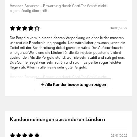
Amazon Benutzer – Bewertung durch Chal-Tec GmbH nicht
eigenständig überprüft
04/10/2022
Die Pergola kam in einer sicheren Verpackung an aber leider mussten
wir erst die Beschreibung googeln. Uns wäre lieber gewesen, wenn ein
Zettel mit der Beschreibung dabei gewesen wäre. Der Aufbau dauerte
eine ganze Weile und die Löcher für die Schrauben passten oft nicht
zueinander. Als die Pergola stand, war sie sehr stabil und sah gut aus.
Das Sonnensegel war sehr schön und straff. Es perlte sogar leichter
Regen ab. Alles in allem eine sehr gute Pergola.
Amazon Benutzer – Bewertung durch Chal-Tec GmbH nicht
eigenständig überprüft
Alle Kundenbewertungen zeigen
19/08/2022
Meine Begeisterung fängt bei der Anleitung und den Einzelteilen an ;
seltenst eine so gute Anleitung zum Aufbau des Pavillons gesehen /
Kundenmeinungen aus anderen Ländern
gelesen; absolut 1 A. Auch jedes Teil des Pavillons ist mit Buchstaben
beschriftet, so dass beim Aufbau absolut nichts mehr schief gehen
kann. Die Qualität ist mega klasse und nach 1 Stunde stand der
Pavillon. Er ist quasi Höhenverstellbar ; einfach die 4 Beine noch
28/11/2022