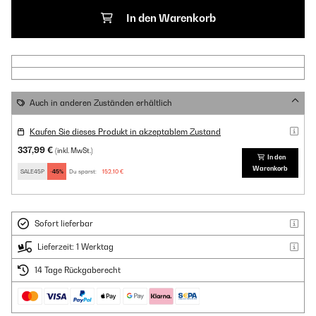
In den Warenkorb
Auch in anderen Zuständen erhältlich
Kaufen Sie dieses Produkt in akzeptablem Zustand
337,99 €
(inkl. MwSt.)
In den
Warenkorb
SALE45P
-45%
Du sparst:
152,10 €
Sofort lieferbar
Lieferzeit: 1 Werktag
14 Tage Rückgaberecht