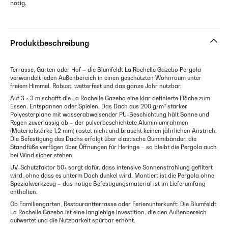
nötig.
Produktbeschreibung
Terrasse, Garten oder Hof – die Blumfeldt La Rochelle Gazebo Pergola
verwandelt jeden Außenbereich in einen geschützten Wohnraum unter
freiem Himmel. Robust, wetterfest und das ganze Jahr nutzbar.
Auf 3 × 3 m schafft die La Rochelle Gazebo eine klar definierte Fläche zum
Essen, Entspannen oder Spielen. Das Dach aus 200 g/m² starker
Polyesterplane mit wasserabweisender PU-Beschichtung hält Sonne und
Regen zuverlässig ab – der pulverbeschichtete Aluminiumrahmen
(Materialstärke 1,2 mm) rostet nicht und braucht keinen jährlichen Anstrich.
Die Befestigung des Dachs erfolgt über elastische Gummibänder, die
Standfüße verfügen über Öffnungen für Heringe – so bleibt die Pergola auch
bei Wind sicher stehen.
UV-Schutzfaktor 50+ sorgt dafür, dass intensive Sonnenstrahlung gefiltert
wird, ohne dass es unterm Dach dunkel wird. Montiert ist die Pergola ohne
Spezialwerkzeug – das nötige Befestigungsmaterial ist im Lieferumfang
enthalten.
Ob Familiengarten, Restaurantterrasse oder Ferienunterkunft: Die Blumfeldt
La Rochelle Gazebo ist eine langlebige Investition, die den Außenbereich
aufwertet und die Nutzbarkeit spürbar erhöht.