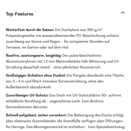
Top-Features
Wetterfest durch die Saison:
Die Dachplane aus 200 g/m²
Polyestergewebe mit wasserabweisender PU-Beschichtung schützt
zuverlässig vor Sonne und Regen – für entspannte Stunden auf
Terrasse, im Garten oder auf dem Hof.
Rostfrei, wartungsarm, langlebig:
Der pulverbeschichtete
Aluminiumrahmen mit 1,2 mm Materialstärke hält Witterung und UV-
Strahlung dauerhaft stand – ohne jährlichen Neuanstrich.
Großzügiger Schatten ohne Dunkel:
Die Pergola überdacht eine Fläche
von 3 × 3 m und filtert intensive Sonnenstrahlung, ohne den
Außenbereich abzudunkeln.
Zuverlässiger UV-Schutz:
Das Dach mit UV-Schutzfaktor 50+ schirmt
schädliche Strahlung ab – angenehmes Licht, kein direktes
Sonnenbrennen darunter.
Schnell aufgebaut, sicher verankert:
Die Befestigung des Dachs erfolgt
über elastische Gummibänder, die Standfüße verfügen über Öffnungen
für Heringe. Das Montagematerial ist enthalten – kein Spezialwerkzeug