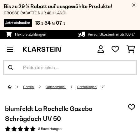
Bis zu 29 % Rabatt auf ausgewählte Produkte!
GROSSE RABATTE NUR 48H LANG!
18
54
07
Jetzt einkaufen
S
M
S
Flexible Zahlungen
Versandkostenfrei ab 100 €*
Garten
Gartenmöbel
Gartenliegen
blumfeldt La Rochelle Gazebo
Schrägdach UV 50
8 Bewertungen