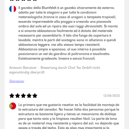
drunter und er steht richtig hoch. Dazu die Bilder . Jederzeit zu
empfehlen.
Il gazebo della Blumfeldt è un gazebo chiaramente da esterno,
adatto per tutte le stagioni e per tutte le condizioni
Amazon Benutzer – Bewertung durch Chal-Tec GmbH nicht
metereologiche (tranne in caso di uragani o tempeste tropicali)
eigenständig überprüft
essendo impermeabile alla pioggia e creando una piacevole
ombra dal sole ed un riparo dai suoi raggi ultravioletti. Si monta
e si smonta abbastanza facilmente ed è dotato del materiale
necessario per assemblarlo. Il telo che funge da copertura è
18/08/2022
lavabile, mentre le parti del sostegno sono in alluminio e quindi
abbastanza leggere, ma allo stesso tempo resistenti.
► Bewertung: Für unsere Terrasse hatten wir nach einer Überdachtung
Abbastanza ampio e spazioso, al suo interno è possibile
geschaut und hatten diese dann gefunden, da sie Optisch ganz gut
posizionarci un set da giardino di poltroncine e tavolinetto.
passt!Wir haben recht viel in Grau/Anthrazit und haben uns daher für
Esteticamente gradevole, lineare e senza fronzoli.
diese hier entschieden.Vor allem aufgrund der Schrägen nach vorne.
Denn bei uns ist der Balkon genau dort knapp drüber lang und daher
Amazon Benutzer – Bewertung durch Chal-Tec GmbH nicht
konnten wir kein Pavillon nehmen, welches komplett eine gerade
eigenständig überprüft
hat.Das Dach hält selbst Regen ganz gut ab!Qualität ist völlig in
Ordnung. Nur eine Schraube machte etwas Probleme.Da es sehr stabil
Übersetzen
sein soll, werden enorm viele Schrauben benötigt, die vorliegen, aber
mit einem Imbus echt Zeit kosten.Die Stangen werden miteinander
verbunden und dann jeweils mit einige Schrauben fest
12/09/2022
verbunden.Kleine Empfehlung: Akkuschrauber auf kleinster Stufe und
damit reindrehen... Hat einiges an Zeit erspart!►
Lo primero que me gustaría reseñar es la facilidad de montaje de
Kaufempfehlung/Fazit: ️ Ansonsten richtig tolles Teil und von echt guter
la estructura del cenador. No hacen falta dos personas porque la
Qualität.Danke fürs Lesen meiner Rezension, ich hoffe, ich konnte dir
estructura es bastante ligera y tienes un mecanismo de doblaje
damit bei deiner Kaufentscheidung helfen
para que tanto esto y la limpieza resulten fácil. La parte de lona
es de un material muy resistente y repara del sol, no dejando que
Amazon Benutzer – Bewertung durch Chal-Tec GmbH nicht
pases a través del techo. Esto es algo muy importante si lo
eigenständig überprüft