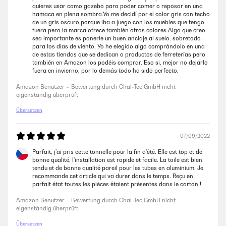
quieres usar como gazebo para poder comer o reposar en una
hamaca en plena sombra.Yo me decidí por el color gris con techo
de un gris oscuro porque iba a juego con los muebles que tengo
fuera pero la marca ofrece también otros colores.Algo que creo
sea importante es ponerle un buen anclaje al suelo, sobretodo
para los días de viento. Yo he elegido algo comprándolo en una
de estas tiendas que se dedican a productos de ferreterías pero
también en Amazon los podéis comprar. Eso si, mejor no dejarlo
fuera en invierno, por lo demás todo ha sido perfecto.
Amazon Benutzer – Bewertung durch Chal-Tec GmbH nicht
eigenständig überprüft
Übersetzen
07/09/2022
Parfait, j'ai pris cette tonnelle pour la fin d'été. Elle est top et de
bonne qualité, l'installation est rapide et facile. La toile est bien
tendu et de bonne qualité pareil pour les tubes en aluminium. Je
recommande cet article qui va durer dans le temps. Reçu en
parfait état toutes les pièces étaient présentes dans le carton !
Amazon Benutzer – Bewertung durch Chal-Tec GmbH nicht
eigenständig überprüft
Übersetzen