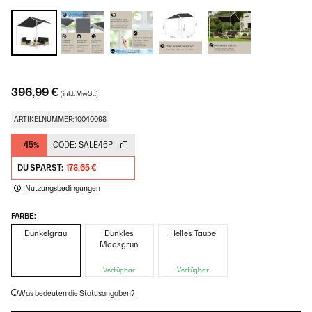
396,99 €
(inkl. MwSt.)
ARTIKELNUMMER: 10040098
-45%
CODE:
SALE45P
DU SPARST:
178,65 €
Nutzungsbedingungen
FARBE:
Dunkelgrau
Dunkles
Helles Taupe
Moosgrün
Verfügbar
Verfügbar
Was bedeuten die Statusangaben?