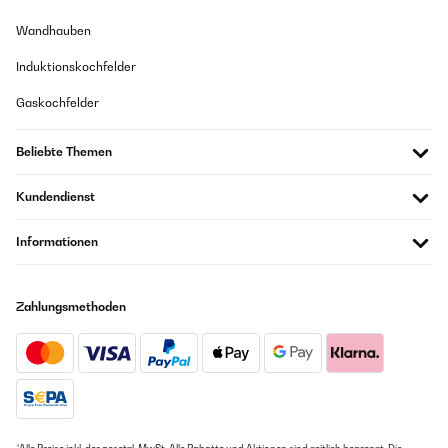
08/02/2020
Wandhauben
Der Tisch ist formschön, solide und sehr einfach zu montieren. Die
Induktionskochfelder
Lieferung klappte prompt und pünktlich. Geplant war, dass er eventuell
als Gartenmöbel fungiert, aber er passt sehr gut in unsere Küche.
Gaskochfelder
Amazon Benutzer – Bewertung durch Chal-Tec GmbH nicht
eigenständig überprüft
Beliebte Themen
02/12/2019
Kundendienst
Das Produkt habe ich als Küchentisch verwendet mit Bistrostühlen
Informationen
Amazon Benutzer – Bewertung durch Chal-Tec GmbH nicht
eigenständig überprüft
Zahlungsmethoden
15/09/2019
Der Tisch ist sehr stabil, schöne Marmorplatte mit schön gearbeiteter
Tischkante. Zusammenbau war sehr einfach. Sehr gutes Preis-
Leistungsverhältnis. Der Tisch wurde zuerst mit einer gebrochenen
Marmorplatte geliefert. Reklamation und Umtausch wurde
professionell, reibungslos und zu meiner vollsten Zufriedenheit
bearbeitet. Die Ersatzlieferung war dann nicht zu beanstanden. Würde