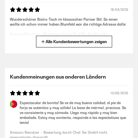
18/04/2025
Wunderschöner Bistro-Tisch im klassischen Pariser Stil. So einen
wollte ich schon immer haben.Blumfeld war die richtige Adresse dafür.
Amazon Benutzer – Bewertung durch Chal-Tec GmbH nicht
eigenständig überprüft
Alle Kundenbewertungen zeigen
02/12/2024
Der Tisch ist sehr schön, stabil und wird gut verpackt geliefert.
Kundenmeinungen aus anderen Ländern
Amazon Benutzer – Bewertung durch Chal-Tec GmbH nicht
eigenständig überprüft
13/08/2025
31/10/2024
Espectacular de bonita! Se ve de muy buena calidad, el pie de
forja es autentico y muy sólido! La base de mármol, preciosa. Se
Der Tisch ist sehr stabile und er gefällt mir sehr.
ve consistente y muy cómoda. Llego muy rápido y muy bien
embalada. Estoy muy contenta, responde a las expectativas que
Amazon Benutzer – Bewertung durch Chal-Tec GmbH nicht
tenía!
eigenständig überprüft
Amazon Benutzer – Bewertung durch Chal-Tec GmbH nicht
eigenständig überprüft