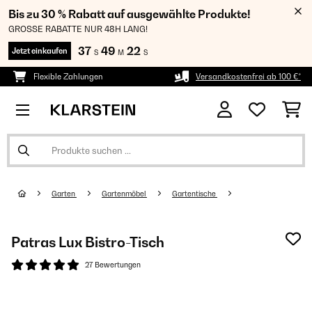
Bis zu 30 % Rabatt auf ausgewählte Produkte!
GROSSE RABATTE NUR 48H LANG!
37
49
22
Jetzt einkaufen
S
M
S
Flexible Zahlungen
Versandkostenfrei ab 100 €*
Garten
Gartenmöbel
Gartentische
Patras Lux Bistro-Tisch
27 Bewertungen