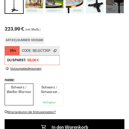
+3
223,99 €
(inkl. MwSt.)
ARTIKELNUMMER: 10035981
-25%
CODE:
SELECT25P
DU SPARST:
56,00 €
Nutzungsbedingungen
FARBE:
Schwarz /
Schwarz /
Weißer Marmor
Schwarzer
Marmor
Verfügbar
Was bedeuten die Statusangaben?
In den Warenkorb