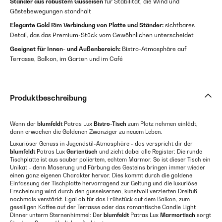
Ständer aus robustem Gusseisen
für Stabilität, die Wind und
Gästebewegungen standhält
Elegante Gold Rim Verbindung von Platte und Ständer:
sichtbares
Detail, das das Premium-Stück vom Gewöhnlichen unterscheidet
Geeignet für Innen- und Außenbereich:
Bistro-Atmosphäre auf
Terrasse, Balkon, im Garten und im Café
Produktbeschreibung
Wenn der
blumfeldt
Patras Lux
Bistro-Tisch
zum Platz nehmen einlädt,
dann erwachen die Goldenen Zwanziger zu neuem Leben.
Luxuriöser Genuss in Jugendstil-Atmosphäre - das verspricht dir der
blumfeldt
Patras Lux
Gartentisch
und zieht dabei alle Register: Die runde
Tischplatte ist aus sauber poliertem, echtem Marmor. So ist dieser Tisch ein
Unikat - denn Maserung und Färbung des Gesteins bringen immer wieder
einen ganz eigenen Charakter hervor. Dies kommt durch die goldene
Einfassung der Tischplatte hervorragend zur Geltung und die luxuriöse
Erscheinung wird durch den gusseisernen, kunstvoll verzierten Dreifuß
nochmals verstärkt. Egal ob für das Frühstück auf dem Balkon, zum
geselligen Kaffee auf der Terrasse oder das romantische Candle Light
Dinner unterm Sternenhimmel: Der
blumfeldt
Patras Lux
Marmortisch
sorgt