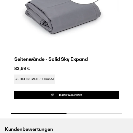
Seitenwände - Solid Sky Expand
S
83,99 €
83
ARTIKELNUMMER: 10047551
AR
In den Warenkorb
Kundenbewertungen