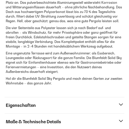
Platz an. Das pulverbeschichtete Aluminiumgestell widersteht Korrosion
und Witterungseinflüssen dauerhaft – ohne jährliche Nachbehandlung. Das
Dach aus hochwertigem Polycarbonat lässt bis zu 70 % des Tageslichts
durch, filtert dabei UV-Strahlung zuverlässig und schützt gleichzeitig vor
Regen. Hell, aber geschützt: genau das, was eine gute Pergola leisten soll.
Die vier Seitenteile aus Polyester lassen sich je nach Bedarf auf- und
abrollen – als Windschutz, für mehr Privatsphäre oder ganz geöffnet für
freien Durchblick. Edelstahlschrauben und geteilte Stangen sorgen für eine
stabile, langlebige Verbindung. Das Komplettpaket enthält alles für die
Montage – in 2–4 Stunden mit handelsüblichem Werkzeug aufgebaut.
Eine ungenutzte Terrasse wird zum Außenwohnzimmer: als Essbereich,
Loungeecke oder Rückzugsort für die ganze Familie. Die Blumfeldt Solid Sky
eignet sich für Einfamilienhäuser ebenso wie für Gastronomiebetriebe oder
Ferienvermietungen – eine Investition, die den Nutzwert deines
Außenbereichs dauerhaft steigert.
Hol dir die Blumfeldt Solid Sky Pergola und mach deinen Garten zur zweiten
Wohnstube – das ganze Jahr.
Eigenschaften
Maße & Technische Details