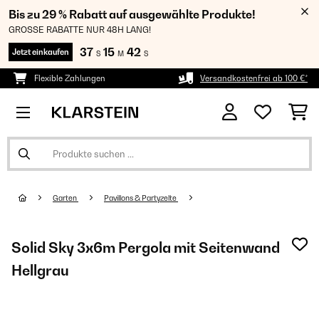
Bis zu 29 % Rabatt auf ausgewählte Produkte!
GROSSE RABATTE NUR 48H LANG!
37
15
41
Jetzt einkaufen
S
M
S
Flexible Zahlungen
Versandkostenfrei ab 100 €*
Garten
Pavillons & Partyzelte
Solid Sky 3x6m Pergola mit Seitenwand
Hellgrau