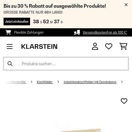
Bis zu 30 % Rabatt auf ausgewählte Produkte!
GROSSE RABATTE NUR 48H LANG!
38
52
37
Jetzt einkaufen
S
M
S
Flexible Zahlungen
Versandkostenfrei ab 100 €*
Haushaltsgeräte
Kochfelder
Induktionskochfelder mit Dunstabzug