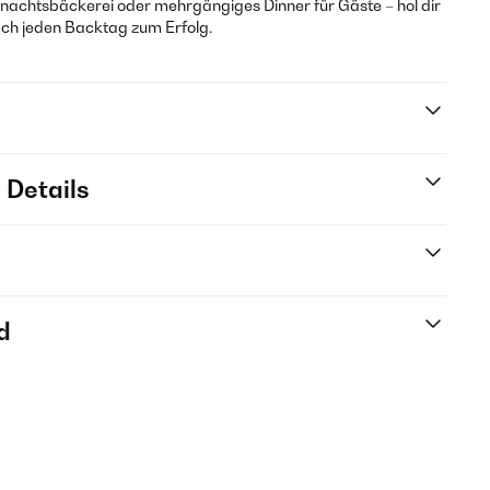
nachtsbäckerei oder mehrgängiges Dinner für Gäste – hol dir
ach jeden Backtag zum Erfolg.
 Details
d