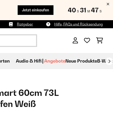
40
31
46
Jetzt einkaufen
S
M
S
Ratgeber
Hilfe, FAQs und Rücksendung
rten
Audio & Hifi
Angebote
Neue Produkte
B-War
Smart 60cm 73L
fen Weiß