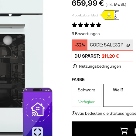
659,99 €
(inkl. MwSt.)
Produktdatenblatt
6 Bewertungen
-32%
CODE:
SALE32P
DU SPARST:
211,20 €
Nutzungsbedingungen
FARBE:
Schwarz
Weiß
Verfügbar
Was bedeuten die Statusangab