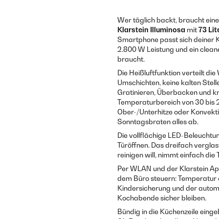
Wer täglich backt, braucht eine
Klarstein Illuminosa
mit
73 Lit
Smartphone passt sich deiner Kü
2.800 W Leistung und ein clean
braucht.
Die Heißluftfunktion verteilt d
Umschichten, keine kalten Stelle
Gratinieren, Überbacken und kn
Temperaturbereich von 30 bis 
Ober-/Unterhitze oder Konvektio
Sonntagsbraten alles ab.
Die vollflächige LED-Beleuchtu
Türöffnen. Das dreifach verglas
reinigen will, nimmt einfach di
Per WLAN und der Klarstein App
dem Büro steuern: Temperatur e
Kindersicherung und der automa
Kochabende sicher bleiben.
Bündig in die Küchenzeile einge