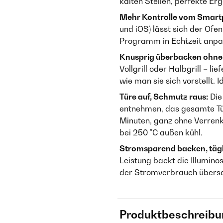
kalten Stellen, perfekte Er
Mehr Kontrolle vom Smart
und iOS) lässt sich der Of
Programm in Echtzeit anpas
Knusprig überbacken ohn
Vollgrill oder Halbgrill – l
wie man sie sich vorstellt. I
Türe auf, Schmutz raus:
Die
entnehmen, das gesamte Tü
Minuten, ganz ohne Verrenku
bei 250 °C außen kühl.
Stromsparend backen, tägl
Leistung backt die Illumino
der Stromverbrauch übers
Produktbeschreibu