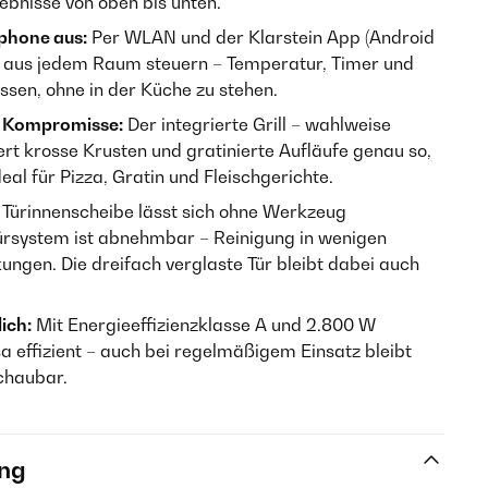
gebnisse von oben bis unten.
phone aus:
Per WLAN und der Klarstein App (Android
en aus jedem Raum steuern – Temperatur, Timer und
sen, ohne in der Küche zu stehen.
e Kompromisse:
Der integrierte Grill – wahlweise
iefert krosse Krusten und gratinierte Aufläufe genau so,
deal für Pizza, Gratin und Fleischgerichte.
 Türinnenscheibe lässt sich ohne Werkzeug
rsystem ist abnehmbar – Reinigung in wenigen
ngen. Die dreifach verglaste Tür bleibt dabei auch
ich:
Mit Energieeffizienzklasse A und 2.800 W
sa effizient – auch bei regelmäßigem Einsatz bleibt
chaubar.
ng