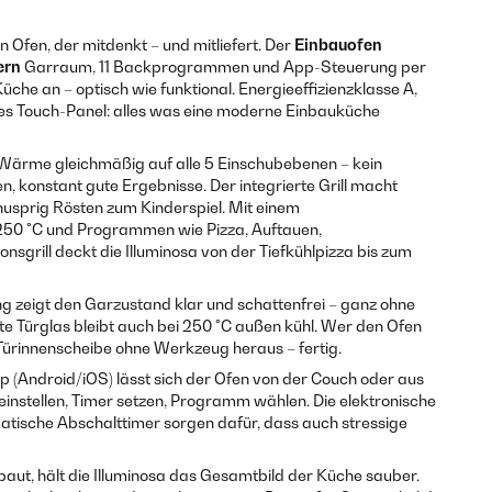
n Ofen, der mitdenkt – und mitliefert. Der
Einbauofen
ern
Garraum, 11 Backprogrammen und App-Steuerung per
che an – optisch wie funktional. Energieeffizienzklasse A,
es Touch-Panel: alles was eine moderne Einbauküche
ie Wärme gleichmäßig auf alle 5 Einschubebenen – kein
n, konstant gute Ergebnisse. Der integrierte Grill macht
usprig Rösten zum Kinderspiel. Mit einem
250 °C und Programmen wie Pizza, Auftauen,
nsgrill deckt die Illuminosa von der Tiefkühlpizza bis zum
ng zeigt den Garzustand klar und schattenfrei – ganz ohne
te Türglas bleibt auch bei 250 °C außen kühl. Wer den Ofen
e Türinnenscheibe ohne Werkzeug heraus – fertig.
 (Android/iOS) lässt sich der Ofen von der Couch oder aus
instellen, Timer setzen, Programm wählen. Die elektronische
tische Abschalttimer sorgen dafür, dass auch stressige
baut, hält die Illuminosa das Gesamtbild der Küche sauber.