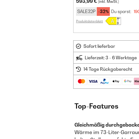
593,99 €
(inkl. MwSt.)
SALE32P
-32%
Du sparst:
19
Produktdatenblatt
Sofort lieferbar
Lieferzeit: 3 - 6 Werktage
14 Tage Rückgaberecht
Top-Features
Gleichmäßig durchgebacken
Wärme im 73-Liter-Garraum