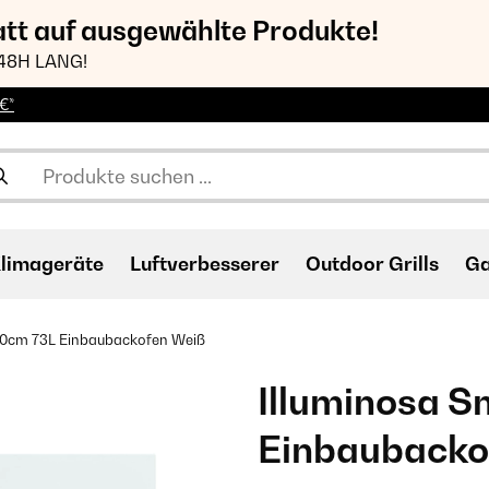
att auf ausgewählte Produkte!
48H LANG!
€*
limageräte
Luftverbesserer
Outdoor Grills
Ga
60cm 73L Einbaubackofen Weiß
Illuminosa 
Einbaubacko