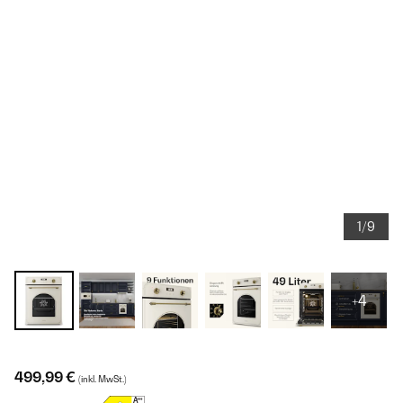
1/9
+4
499,99 €
(inkl. MwSt.)