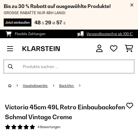
Bis zu 30 % Rabatt auf ausgewählte Produkte!
GROSSE RABATTE NUR 48H LANG!
48
29
56
Jetzt einkaufen
S
M
S
Flexible Zahlungen
Versandkostenfrei ab 100 €*
Haushaltsgeräte
Backöfen
Victoria 45cm 49L Retro Einbaubackofen
Schmal Vintage Creme
4 Bewertungen