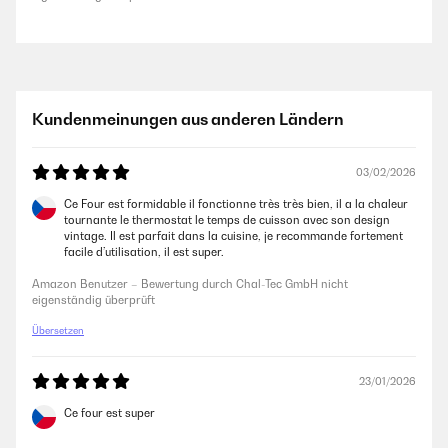
Kundenmeinungen aus anderen Ländern
03/02/2026
Ce Four est formidable il fonctionne très très bien, il a la chaleur
tournante le thermostat le temps de cuisson avec son design
vintage. Il est parfait dans la cuisine, je recommande fortement
facile d’utilisation, il est super.
Amazon Benutzer – Bewertung durch Chal-Tec GmbH nicht
eigenständig überprüft
Übersetzen
23/01/2026
Ce four est super