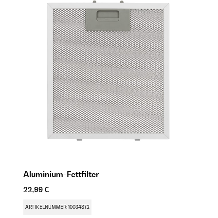
Aluminium-Fettfilter
A
22,99 €
43
ARTIKELNUMMER: 10034872
AR