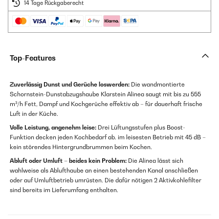
14 Tage Rückgaberecht
Top-Features
Zuverlässig Dunst und Gerüche loswerden:
Die wandmontierte
Schornstein-Dunstabzugshaube Klarstein Alinea saugt mit bis zu 555
m³/h Fett, Dampf und Kochgerüche effektiv ab – für dauerhaft frische
Luft in der Küche.
Volle Leistung, angenehm leise:
Drei Lüftungsstufen plus Boost-
Funktion decken jeden Kochbedarf ab. im leisesten Betrieb mit 45 dB –
kein störendes Hintergrundbrummen beim Kochen.
Abluft oder Umluft – beides kein Problem:
Die Alinea lässt sich
wahlweise als Ablufthaube an einen bestehenden Kanal anschließen
oder auf Umluftbetrieb umrüsten. Die dafür nötigen 2 Aktivkohlefilter
sind bereits im Lieferumfang enthalten.