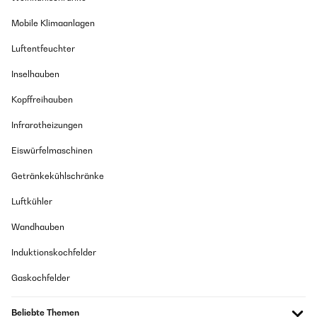
Mobile Klimaanlagen
Luftentfeuchter
Inselhauben
Kopffreihauben
Infrarotheizungen
Eiswürfelmaschinen
Getränkekühlschränke
Luftkühler
Wandhauben
Induktionskochfelder
Gaskochfelder
Beliebte Themen