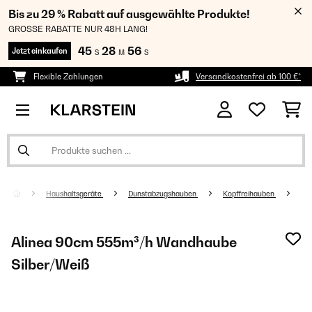
Bis zu 29 % Rabatt auf ausgewählte Produkte!
GROSSE RABATTE NUR 48H LANG!
45
28
56
Jetzt einkaufen
S
M
S
Flexible Zahlungen
Versandkostenfrei ab 100 €*
Haushaltsgeräte
Dunstabzugshauben
Kopffreihauben
Alinea 90cm 555m³/h Wandhaube
Silber/Weiß