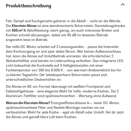
Produktbeschreibung
Fett, Dampf und Kochgerüche gehören in die Abluft – nicht an die Wände.
Die
Klarstein Alinea
ist eine wandmontierte Schornstein-Dunstabzugshaube
mit
555 m³/h
Abluftleistung: stark genug, um auch intensives Braten und
Kochen schnell abzusaugen, dabei mit 45 dB im leisesten Betrieb
angenehm leise im Betrieb.
Der stille DC-Motor arbeitet auf 3 Leistungsstufen – passe die Intensität
dem Kochvorgang an und spar dabei Strom. Wer keinen Außenanschluss
hat, kann die Alinea auf Umluftbetrieb umrüsten; die erforderlichen 2
Aktivkohlefilter sind bereits im Lieferumfang enthalten. Das integrierte LED-
Licht beleuchtet die Kochstelle auf 3 Helligkeitsstufen mit einer
Farbtemperatur von 280 bis 6.500 K – von warmem Ambientelicht bis hin
zu klarem Tageslicht. Der teleskopierbare Schornstein passt sich
unterschiedlichen Deckenhöhen an.
Die Alinea im 90-cm-Format überzeugt mit weißem Frontpanel und
Edelstahlgehäuse – eine elegante Wahl für helle, moderne Küchen. Die 2
Aluminium-Fettfilter sind spülmaschinenfest – Wartung ohne Aufwand.
Warum die Klarstein Alinea?
Energieeffizienzklasse A++, leiser DC-Motor,
spülmaschinenfeste Filter und flexible Montage machen sie zur
verlässlichen Wahl für jede Küche – egal ob Abluft oder Umluft. Hol dir jetzt
die Alinea und genieß klare Luft beim Kochen.