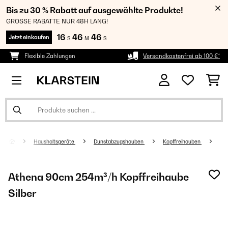
Bis zu 30 % Rabatt auf ausgewählte Produkte!
GROSSE RABATTE NUR 48H LANG!
16
46
46
Jetzt einkaufen
S
M
S
Flexible Zahlungen
Versandkostenfrei ab 100 €*
Haushaltsgeräte
Dunstabzugshauben
Kopffreihauben
Athena 90cm 254m³/h Kopffreihaube
Silber