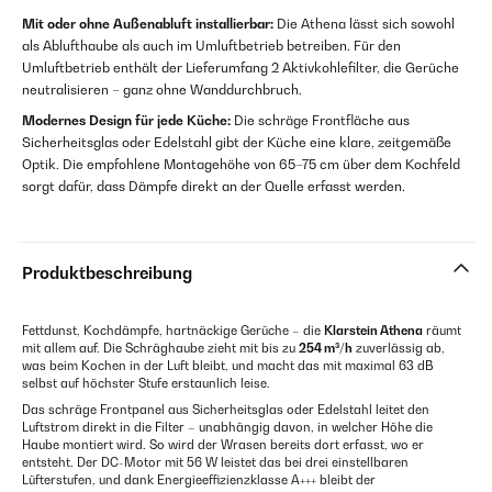
Mit oder ohne Außenabluft installierbar:
Die Athena lässt sich sowohl
als Ablufthaube als auch im Umluftbetrieb betreiben. Für den
Umluftbetrieb enthält der Lieferumfang 2 Aktivkohlefilter, die Gerüche
neutralisieren – ganz ohne Wanddurchbruch.
Modernes Design für jede Küche:
Die schräge Frontfläche aus
Sicherheitsglas oder Edelstahl gibt der Küche eine klare, zeitgemäße
Optik. Die empfohlene Montagehöhe von 65–75 cm über dem Kochfeld
sorgt dafür, dass Dämpfe direkt an der Quelle erfasst werden.
Produktbeschreibung
Fettdunst, Kochdämpfe, hartnäckige Gerüche – die
Klarstein Athena
räumt
mit allem auf. Die Schräghaube zieht mit bis zu
254 m³/h
zuverlässig ab,
was beim Kochen in der Luft bleibt, und macht das mit maximal 63 dB
selbst auf höchster Stufe erstaunlich leise.
Das schräge Frontpanel aus Sicherheitsglas oder Edelstahl leitet den
Luftstrom direkt in die Filter – unabhängig davon, in welcher Höhe die
Haube montiert wird. So wird der Wrasen bereits dort erfasst, wo er
entsteht. Der DC-Motor mit 56 W leistet das bei drei einstellbaren
Lüfterstufen, und dank Energieeffizienzklasse A+++ bleibt der