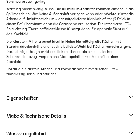
Stromverbrauch gering.
Wartung macht wenig Mühe: Die Aluminium-Fettfilter kommen einfach in die
Spülmaschine. Wer keine Außenabluft verlegen kann oder möchte, rüstet die
Athena auf Umluftbetrieb um – der mitgelieferte Aktivkohlefilter (2 Stück in
einem Set) übernimmt dann die Geruchsneutralisation. Die integrierte LED-
Beleuchtung (Energieeffizienzklasse A) sorgt dabei für optimale Sicht auf
das Kochfeld.
Die Klarstein Athena passt ideal in kleine bis mittelgroße Küchen mit
Standarddeckenhöhe und ist eine beliebte Wahl bei Küchenrenovierungen.
Das schräge Design wirkt deutlich moderner als ein klassischer
Schornsteinabzug. Empfohlene Montagehöhe: 65–75 cm über dem
Kochfeld.
Hol dir die Klarstein Athena und koche ab sofort mit frischer Luft –
zuverlässig, leise und effizient.
Eigenschaften
Maße & Technische Details
Was wird geliefert