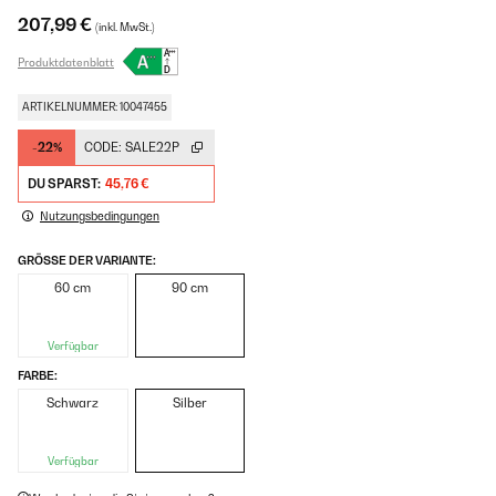
207,99 €
(inkl. MwSt.)
Produktdatenblatt
ARTIKELNUMMER: 10047455
-22%
CODE:
SALE22P
DU SPARST:
45,76 €
Nutzungsbedingungen
GRÖSSE DER VARIANTE:
60 cm
90 cm
Verfügbar
FARBE:
Schwarz
Silber
Verfügbar