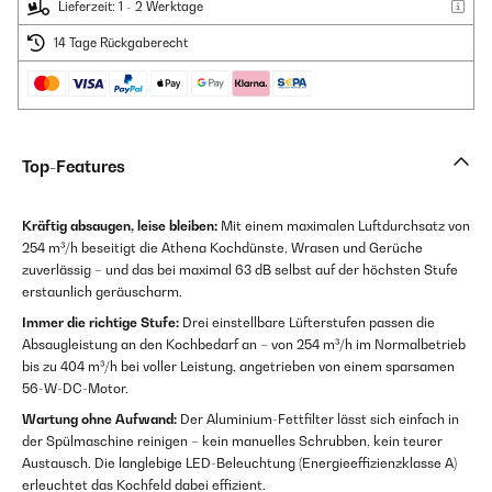
Lieferzeit: 1 - 2 Werktage
14 Tage Rückgaberecht
Top-Features
Kräftig absaugen, leise bleiben:
Mit einem maximalen Luftdurchsatz von
254 m³/h beseitigt die Athena Kochdünste, Wrasen und Gerüche
zuverlässig – und das bei maximal 63 dB selbst auf der höchsten Stufe
erstaunlich geräuscharm.
Immer die richtige Stufe:
Drei einstellbare Lüfterstufen passen die
Absaugleistung an den Kochbedarf an – von 254 m³/h im Normalbetrieb
bis zu 404 m³/h bei voller Leistung, angetrieben von einem sparsamen
56-W-DC-Motor.
Wartung ohne Aufwand:
Der Aluminium-Fettfilter lässt sich einfach in
der Spülmaschine reinigen – kein manuelles Schrubben, kein teurer
Austausch. Die langlebige LED-Beleuchtung (Energieeffizienzklasse A)
erleuchtet das Kochfeld dabei effizient.