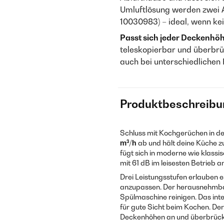
Umluftlösung werden zwei Akt
10030983) – ideal, wenn ke
Passt sich jeder Deckenhöh
teleskopierbar und überbrü
auch bei unterschiedliche
Produktbeschreibu
Schluss mit Kochgerüchen in de
m³/h
ab und hält deine Küche zu
fügt sich in moderne wie klassi
mit 61 dB im leisesten Betrieb 
Drei Leistungsstufen erlauben e
anzupassen. Der herausnehmbare
Spülmaschine reinigen. Das inte
für gute Sicht beim Kochen. De
Deckenhöhen an und überbrückt