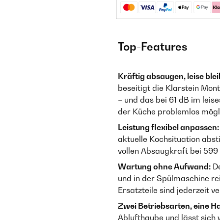
Top-Features
Kräftig absaugen, leise ble
beseitigt die Klarstein Mo
– und das bei 61 dB im leis
der Küche problemlos mögli
Leistung flexibel anpassen:
aktuelle Kochsituation abs
vollen Absaugkraft bei 599 
Wartung ohne Aufwand:
De
und in der Spülmaschine re
Ersatzteile sind jederzeit v
Zwei Betriebsarten, eine H
Ablufthaube und lässt sich