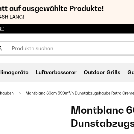
att auf ausgewählte Produkte!
48H LANG!
€*
limageräte
Luftverbesserer
Outdoor Grills
Ga
ihauben
Montblanc 60cm 599m³/h Dunstabzugshaube Retro Crem
Montblanc 
Dunstabzugs