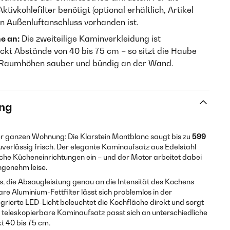
ivkohlefilter benötigt (optional erhältlich, Artikel
in Außenluftanschluss vorhanden ist.
e an:
Die zweiteilige Kaminverkleidung ist
ckt Abstände von 40 bis 75 cm – so sitzt die Haube
n Raumhöhen sauber und bündig an der Wand.
ng
r ganzen Wohnung: Die Klarstein Montblanc saugt bis zu
599
verlässig frisch. Der elegante Kaminaufsatz aus Edelstahl
sche Kücheneinrichtungen ein – und der Motor arbeitet dabei
angenehm leise.
s, die Absaugleistung genau an die Intensität des Kochens
 Aluminium-Fettfilter lässt sich problemlos in der
grierte LED-Licht beleuchtet die Kochfläche direkt und sorgt
r teleskopierbare Kaminaufsatz passt sich an unterschiedliche
 40 bis 75 cm.