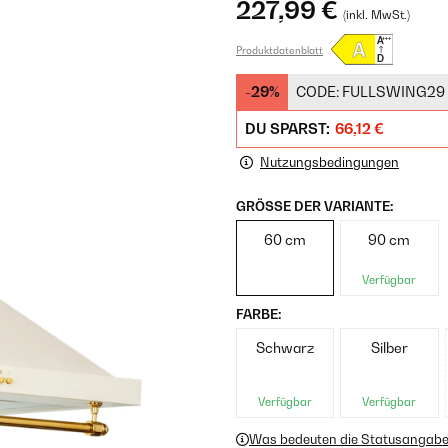
227,99 €
(inkl. MwSt.)
Produktdatenblatt
-29%
CODE:
FULLSWING29
DU SPARST:
66,12 €
Nutzungsbedingungen
GRÖSSE DER VARIANTE:
60 cm
90 cm
Verfügbar
FARBE:
Schwarz
Silber
Verfügbar
Verfügbar
Was bedeuten die Statusangab