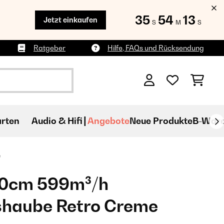
35
54
12
Jetzt einkaufen
S
M
S
Ratgeber
Hilfe, FAQs und Rücksendung
rten
Audio & Hifi
Angebote
Neue Produkte
B-War
e
60cm 599m³/h
haube Retro Creme