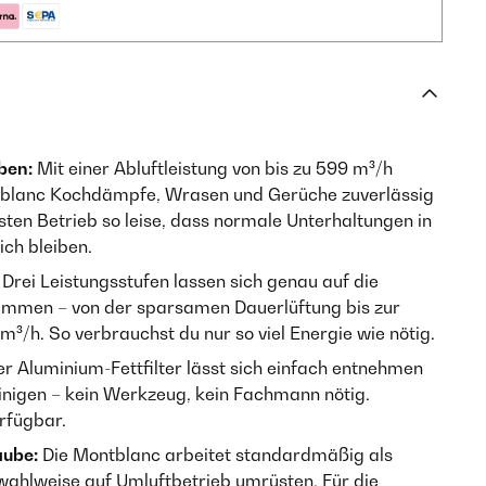
iben:
Mit einer Abluftleistung von bis zu 599 m³/h
ntblanc Kochdämpfe, Wrasen und Gerüche zuverlässig
esten Betrieb so leise, dass normale Unterhaltungen in
ch bleiben.
Drei Leistungsstufen lassen sich genau auf die
timmen – von der sparsamen Dauerlüftung bis zur
m³/h. So verbrauchst du nur so viel Energie wie nötig.
r Aluminium-Fettfilter lässt sich einfach entnehmen
inigen – kein Werkzeug, kein Fachmann nötig.
erfügbar.
aube:
Die Montblanc arbeitet standardmäßig als
 wahlweise auf Umluftbetrieb umrüsten. Für die