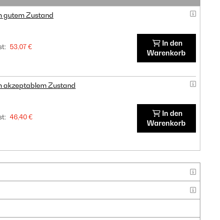
in gutem Zustand
In den
t:
53,07 €
Warenkorb
in akzeptablem Zustand
In den
t:
46,40 €
Warenkorb