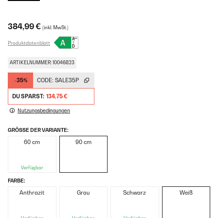
384,99 €
(inkl. MwSt.)
Produktdatenblatt
ARTIKELNUMMER: 10046823
-35%
CODE:
SALE35P
DU SPARST:
134,75 €
Nutzungsbedingungen
GRÖSSE DER VARIANTE:
60 cm
90 cm
Verfügbar
FARBE:
Anthrazit
Grau
Schwarz
Weiß