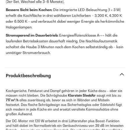
(2er-Set, Wechsel alle 3–6 Monate).
Bessere Sicht beim Kochen:
Die integrierte LED-Beleuchtung (1 × 3 W)
erhellt die Kochfläche in drei wählbaren Lichtfarben – 3.200 K, 4.200 K
oder 6.500 K – und verbraucht dabei weniger Energie als herkömmliche
Halogenlampen.
Stromsparend im Dauerbetrieb:
Energieeffizienzklasse A+++ hält die
laufenden Betriebskosten dauerhaft niedrig. Die Nachlaufautomatik
schaltet die Haube 3 Minuten nach dem Kochen selbstständig ab – kein
unnötiger Stromverbrauch.
Produktbeschreibung
Kochgerüche, Fettdunst und Dampf gehören in jeder Küche dazu – aber sie
müssen nicht bleiben. Die Schräghaube
Klarstein SleekAir
saugt mit bis zu
717 m³/h
alles zuverlässig ab, bevor es sich in Wänden und Möbeln
festsetzt. Das flache Schrägdesign aus Sicherheitsglas oder Edelstahl fügt
sich modern in jede Küche ein und ersetzt veraltete Kaminaufsätze ohne
großen Aufwand.
Der DC-Motor mit 120 W arbeitet in drei Lüfterstufen plus Boost-Funktion
und hält dabei im Normalbetrieb ein Geräuschniveau von 39 dB im leisesten