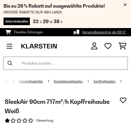
Bis zu 29 % Rabatt auf ausgewählte Produkte!
GROSSE RABATTE NUR 48H LANG!
32
29
37
Jetzt einkaufen
S
M
S
Flexible Zahlungen
Versandkostenfrei ab 100 €*
Haushaltsgeräte
Dunstabzugshauben
Kopffreihauben
SleekAir 90cm 717m³/h Kopffreihaube
Weiß
1 Bewertung