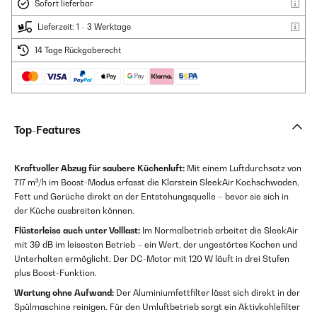
Sofort lieferbar
Lieferzeit: 1 - 3 Werktage
14 Tage Rückgaberecht
Top-Features
Kraftvoller Abzug für saubere Küchenluft:
Mit einem Luftdurchsatz von
717 m³/h im Boost-Modus erfasst die Klarstein SleekAir Kochschwaden,
Fett und Gerüche direkt an der Entstehungsquelle – bevor sie sich in
der Küche ausbreiten können.
Flüsterleise auch unter Volllast:
Im Normalbetrieb arbeitet die SleekAir
mit 39 dB im leisesten Betrieb – ein Wert, der ungestörtes Kochen und
Unterhalten ermöglicht. Der DC-Motor mit 120 W läuft in drei Stufen
plus Boost-Funktion.
Wartung ohne Aufwand:
Der Aluminiumfettfilter lässt sich direkt in der
Spülmaschine reinigen. Für den Umluftbetrieb sorgt ein Aktivkohlefilter