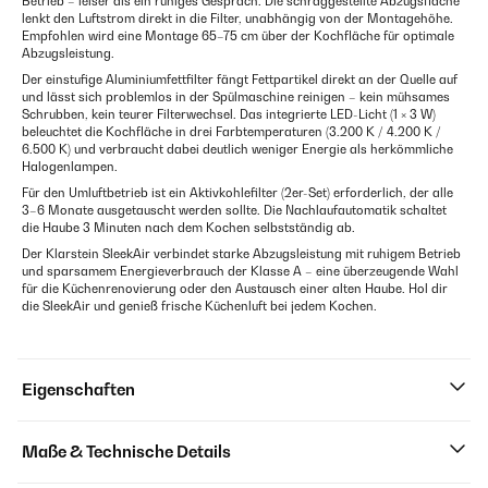
Betrieb – leiser als ein ruhiges Gespräch. Die schräggestellte Abzugsfläche
lenkt den Luftstrom direkt in die Filter, unabhängig von der Montagehöhe.
Empfohlen wird eine Montage 65–75 cm über der Kochfläche für optimale
Abzugsleistung.
Der einstufige Aluminiumfettfilter fängt Fettpartikel direkt an der Quelle auf
und lässt sich problemlos in der Spülmaschine reinigen – kein mühsames
Schrubben, kein teurer Filterwechsel. Das integrierte LED-Licht (1 × 3 W)
beleuchtet die Kochfläche in drei Farbtemperaturen (3.200 K / 4.200 K /
6.500 K) und verbraucht dabei deutlich weniger Energie als herkömmliche
Halogenlampen.
Für den Umluftbetrieb ist ein Aktivkohlefilter (2er-Set) erforderlich, der alle
3–6 Monate ausgetauscht werden sollte. Die Nachlaufautomatik schaltet
die Haube 3 Minuten nach dem Kochen selbstständig ab.
Der Klarstein SleekAir verbindet starke Abzugsleistung mit ruhigem Betrieb
und sparsamem Energieverbrauch der Klasse A – eine überzeugende Wahl
für die Küchenrenovierung oder den Austausch einer alten Haube. Hol dir
die SleekAir und genieß frische Küchenluft bei jedem Kochen.
Eigenschaften
Maße & Technische Details