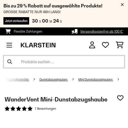
Bis zu 29 % Rabatt auf ausgewählte Produkte!
GROSSE RABATTE NUR 48H LANG!
30
00
24
Jetzt einkaufen
S
M
S
Flexible Zahlungen
Versandkostenfrei ab 100 €*
Haushaltsgeräte
Dunstabzugshauben
Mini Dunstabzugshauben
WanderVent Mini-Dunstabzugshaube
7 Bewertungen