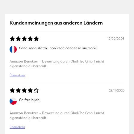
Kundenmeinungen aus anderen Ländern
12/02/2026
Sono soddisfatto...non vedo condensa sui mobili
Amazon Benutzer – Bewertung durch Chal-Tec GmbH nicht
eigenständig überprüft
Übersetzen
27/11/2025
Ca fait le job
Amazon Benutzer – Bewertung durch Chal-Tec GmbH nicht
eigenständig überprüft
Übersetzen