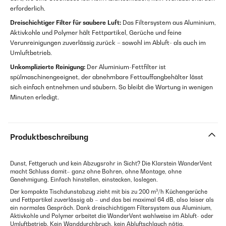
erforderlich.
Dreischichtiger Filter für saubere Luft:
Das Filtersystem aus Aluminium,
Aktivkohle und Polymer hält Fettpartikel, Gerüche und feine
Verunreinigungen zuverlässig zurück – sowohl im Abluft- als auch im
Umluftbetrieb.
Unkomplizierte Reinigung:
Der Aluminium-Fettfilter ist
spülmaschinengeeignet, der abnehmbare Fettauffangbehälter lässt
sich einfach entnehmen und säubern. So bleibt die Wartung in wenigen
Minuten erledigt.
Produktbeschreibung
Dunst, Fettgeruch und kein Abzugsrohr in Sicht? Die Klarstein WanderVent
macht Schluss damit– ganz ohne Bohren, ohne Montage, ohne
Genehmigung. Einfach hinstellen, einstecken, loslegen.
Der kompakte Tischdunstabzug zieht mit bis zu 200 m³/h Küchengerüche
und Fettpartikel zuverlässig ab – und das bei maximal 64 dB, also leiser als
ein normales Gespräch. Dank dreischichtigem Filtersystem aus Aluminium,
Aktivkohle und Polymer arbeitet die WanderVent wahlweise im Abluft- oder
Umluftbetrieb. Kein Wanddurchbruch, kein Abluftschlauch nötig.