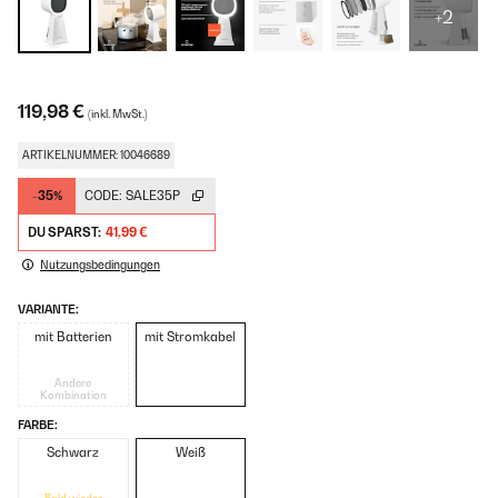
+2
119,98 €
(inkl. MwSt.)
ARTIKELNUMMER: 10046689
-35%
CODE:
SALE35P
DU SPARST:
41,99 €
Nutzungsbedingungen
VARIANTE:
mit Batterien
mit Stromkabel
Andere
Kombination
FARBE:
Schwarz
Weiß