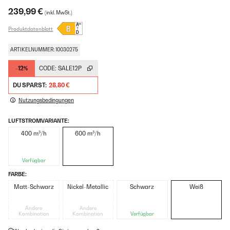
239,99 €
(inkl. MwSt.)
Produktdatenblatt
ARTIKELNUMMER: 10030275
-12%
CODE:
SALE12P
DU SPARST:
28,80 €
Nutzungsbedingungen
LUFTSTROMVARIANTE:
400 m³/h
600 m³/h
Verfügbar
FARBE:
Matt-Schwarz
Nickel-Metallic
Schwarz
Weiß
Andere
Andere
Kombination
Kombination
Verfügbar