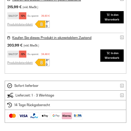
215,99 €
(inkl. MwSt.)
In den
SALE12P
-12%
Du sparst:
25,92 €
Warenkorb
Produktdatenblatt
Kaufen Sie dieses Produkt in akzeptablem Zustand
203,99 €
(inkl. MwSt.)
In den
SALE12P
-12%
Du sparst:
24,48 €
Warenkorb
Produktdatenblatt
Sofort lieferbar
Lieferzeit: 1 - 3 Werktage
14 Tage Rückgaberecht