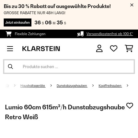
Bis zu 30 % Rabatt auf ausgewählte Produkte!
GROSSE RABATTE NUR 48H LANG!
36
06
35
Jetzt einkaufen
S
M
S
Flexible Zahlungen
Versandkostenfrei ab 100 €*
Haushaltsgeräte
Dunstabzugshauben
Kopffreihauben
Lumio 60cm 615m³/h Dunstabzugshaube
Retro Weiß