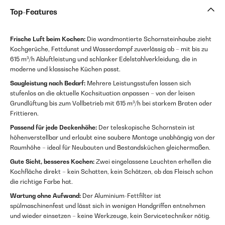
Top-Features
Frische Luft beim Kochen:
Die wandmontierte Schornsteinhaube zieht
Kochgerüche, Fettdunst und Wasserdampf zuverlässig ab – mit bis zu
615 m³/h Abluftleistung und schlanker Edelstahlverkleidung, die in
moderne und klassische Küchen passt.
Saugleistung nach Bedarf:
Mehrere Leistungsstufen lassen sich
stufenlos an die aktuelle Kochsituation anpassen – von der leisen
Grundlüftung bis zum Vollbetrieb mit 615 m³/h bei starkem Braten oder
Frittieren.
Passend für jede Deckenhöhe:
Der teleskopische Schornstein ist
höhenverstellbar und erlaubt eine saubere Montage unabhängig von der
Raumhöhe – ideal für Neubauten und Bestandsküchen gleichermaßen.
Gute Sicht, besseres Kochen:
Zwei eingelassene Leuchten erhellen die
Kochfläche direkt – kein Schatten, kein Schätzen, ob das Fleisch schon
die richtige Farbe hat.
Wartung ohne Aufwand:
Der Aluminium-Fettfilter ist
spülmaschinenfest und lässt sich in wenigen Handgriffen entnehmen
und wieder einsetzen – keine Werkzeuge, kein Servicetechniker nötig.