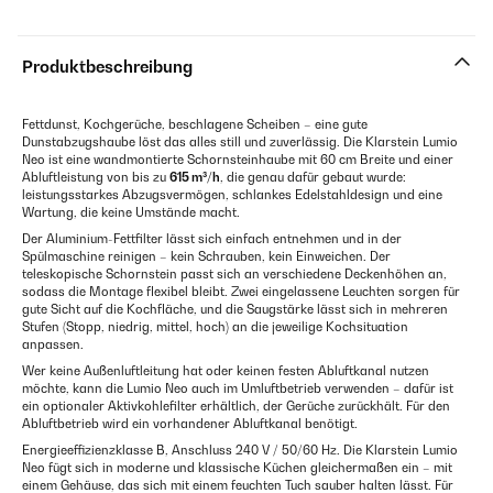
Produktbeschreibung
Fettdunst, Kochgerüche, beschlagene Scheiben – eine gute
Dunstabzugshaube löst das alles still und zuverlässig. Die Klarstein Lumio
Neo ist eine wandmontierte Schornsteinhaube mit 60 cm Breite und einer
Abluftleistung von bis zu
615 m³/h
, die genau dafür gebaut wurde:
leistungsstarkes Abzugsvermögen, schlankes Edelstahldesign und eine
Wartung, die keine Umstände macht.
Der Aluminium-Fettfilter lässt sich einfach entnehmen und in der
Spülmaschine reinigen – kein Schrauben, kein Einweichen. Der
teleskopische Schornstein passt sich an verschiedene Deckenhöhen an,
sodass die Montage flexibel bleibt. Zwei eingelassene Leuchten sorgen für
gute Sicht auf die Kochfläche, und die Saugstärke lässt sich in mehreren
Stufen (Stopp, niedrig, mittel, hoch) an die jeweilige Kochsituation
anpassen.
Wer keine Außenluftleitung hat oder keinen festen Abluftkanal nutzen
möchte, kann die Lumio Neo auch im Umluftbetrieb verwenden – dafür ist
ein optionaler Aktivkohlefilter erhältlich, der Gerüche zurückhält. Für den
Abluftbetrieb wird ein vorhandener Abluftkanal benötigt.
Energieeffizienzklasse B, Anschluss 240 V / 50/60 Hz. Die Klarstein Lumio
Neo fügt sich in moderne und klassische Küchen gleichermaßen ein – mit
einem Gehäuse, das sich mit einem feuchten Tuch sauber halten lässt. Für