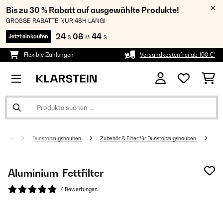
Bis zu 30 % Rabatt auf ausgewählte Produkte!
GROSSE RABATTE NUR 48H LANG!
24
08
43
Jetzt einkaufen
S
M
S
Flexible Zahlungen
Versandkostenfrei ab 100 €*
geräte
Dunstabzugshauben
Zubehör & Filter für Dunstabzugshauben
Aluminium-Fettfilter
4 Bewertungen