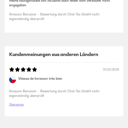
meine Abzugshaube von AEGsind auch leider vom Verkäufer nicht
angegeben
Amazon Benutzer – Bewertung durch Chal-Tec GmbH nicht
eigenständig überprüft
Kundenmeinungen aus anderen Ländern
21/02/2024
Vitesse de livraison très bien
Amazon Benutzer – Bewertung durch Chal-Tec GmbH nicht
eigenständig überprüft
Übersetzen