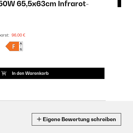
50W 65,5x63cm Infrarot-
Mid
Pan
409
arst:
FULL
96,00 €
Produkt
ARTIK
In den Warenkorb
Eigene Bewertung schreiben