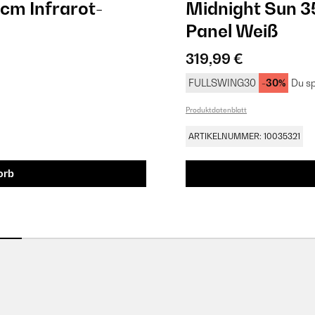
cm Infrarot-
Midnight Sun 3
Panel​​ Weiß
319,99 €
FULLSWING30
-30%
Du sp
Produktdatenblatt
ARTIKELNUMMER: 10035321
orb