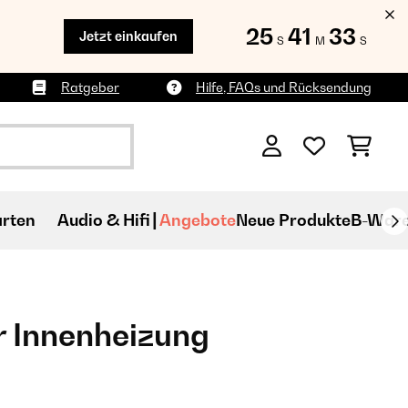
25
41
32
Jetzt einkaufen
S
M
S
Ratgeber
Hilfe, FAQs und Rücksendung
rten
Audio & Hifi
Angebote
Neue Produkte
B-War
r Innenheizung