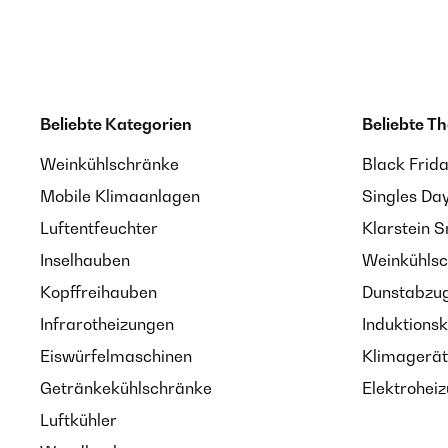
Beliebte Kategorien
Beliebte T
Weinkühlschränke
Black Frid
Mobile Klimaanlagen
Singles Da
Luftentfeuchter
Klarstein 
Inselhauben
Weinkühlsc
Kopffreihauben
Dunstabzug
Infrarotheizungen
Induktionsk
Eiswürfelmaschinen
Klimagerät
Getränkekühlschränke
Elektroheiz
Luftkühler