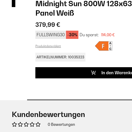
-
Midnight Sun 800W 128x63
Panel​​ Weiß
379,99 €
FULLSWING30
-30%
Du sparst:
114,00 €
Produktdatenblatt
ARTIKELNUMMER: 10035323
In den Warenk
Kundenbewertungen
0 Bewertungen