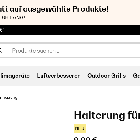
att auf ausgewählte Produkte!
48H LANG!
€*
limageräte
Luftverbesserer
Outdoor Grills
Ga
enheizung
Halterung fü
NEU