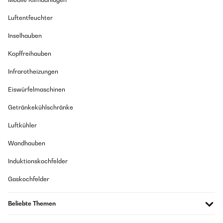
Luftentfeuchter
Inselhauben
Kopffreihauben
Infrarotheizungen
Eiswürfelmaschinen
Getränkekühlschränke
Luftkühler
Wandhauben
Induktionskochfelder
Gaskochfelder
Beliebte Themen