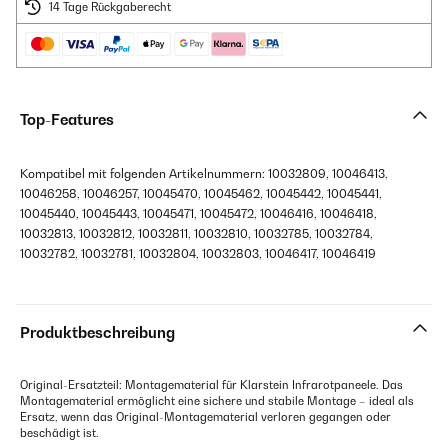
14 Tage Rückgaberecht
Top-Features
Kompatibel mit folgenden Artikelnummern: 10032809, 10046413,
10046258, 10046257, 10045470, 10045462, 10045442, 10045441,
10045440, 10045443, 10045471, 10045472, 10046416, 10046418,
10032813, 10032812, 10032811, 10032810, 10032785, 10032784,
10032782, 10032781, 10032804, 10032803, 10046417, 10046419
Produktbeschreibung
Original-Ersatzteil: Montagematerial für Klarstein Infrarotpaneele. Das
Montagematerial ermöglicht eine sichere und stabile Montage – ideal als
Ersatz, wenn das Original-Montagematerial verloren gegangen oder
beschädigt ist.