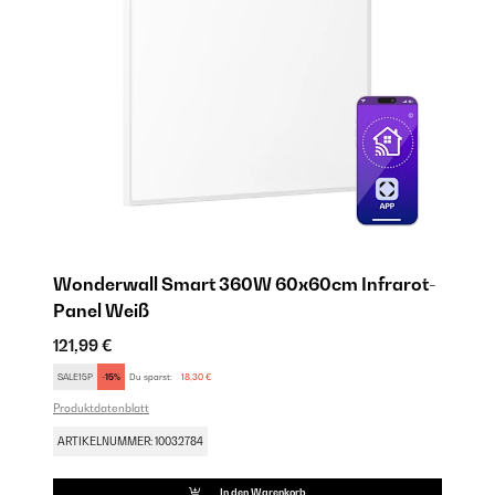
Wonderwall Smart 360W 60x60cm Infrarot-
W
Panel​​ Weiß
12
121,99 €
24
Pro
SALE15P
-15%
Du sparst:
18,30 €
Produktdatenblatt
AR
ARTIKELNUMMER: 10032784
In den Warenkorb