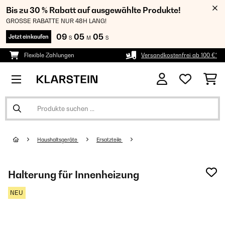
Bis zu 30 % Rabatt auf ausgewählte Produkte!
GROSSE RABATTE NUR 48H LANG!
09
05
04
Jetzt einkaufen
S
M
S
Flexible Zahlungen
Versandkostenfrei ab 100 €*
Haushaltsgeräte
Ersatzteile
Halterung für Innenheizung
NEU