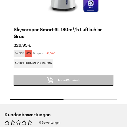
Skyscraper Smart 6L 180m³/h Luftkühler
S
Grau
18
229,99 €
SA
SALE15P
-15%
Du sparst:
34,50 €
Pro
AR
ARTIKELNUMMER: 10040207
In den Warenkorb
Kundenbewertungen
0 Bewertungen