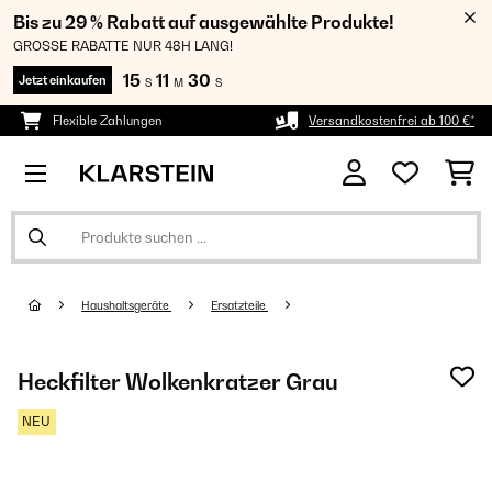
Bis zu 29 % Rabatt auf ausgewählte Produkte!
GROSSE RABATTE NUR 48H LANG!
15
11
28
Jetzt einkaufen
S
M
S
Flexible Zahlungen
Versandkostenfrei ab 100 €*
Haushaltsgeräte
Ersatzteile
Heckfilter Wolkenkratzer Grau
NEU