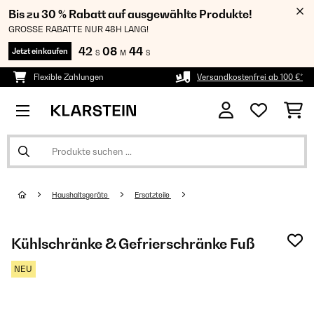
Bis zu 30 % Rabatt auf ausgewählte Produkte!
GROSSE RABATTE NUR 48H LANG!
42
08
44
Jetzt einkaufen
S
M
S
Flexible Zahlungen
Versandkostenfrei ab 100 €*
Haushaltsgeräte
Ersatzteile
Kühlschränke & Gefrierschränke Fuß
NEU