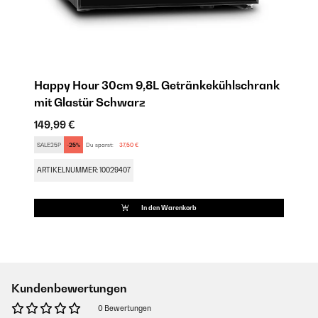
Happy Hour 30cm 9,8L Getränkekühlschrank
mit Glastür​ Schwarz
149,99 €
SALE25P
-25%
Du sparst:
37,50 €
ARTIKELNUMMER: 10029407
In den Warenkorb
Kundenbewertungen
0 Bewertungen