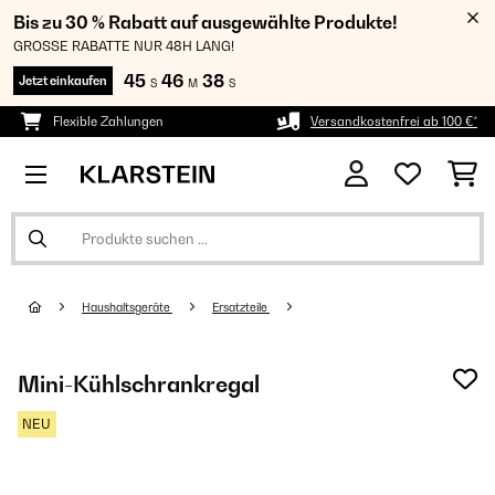
Bis zu 30 % Rabatt auf ausgewählte Produkte!
GROSSE RABATTE NUR 48H LANG!
45
46
36
Jetzt einkaufen
S
M
S
Flexible Zahlungen
Versandkostenfrei ab 100 €*
Haushaltsgeräte
Ersatzteile
Mini-Kühlschrankregal
NEU