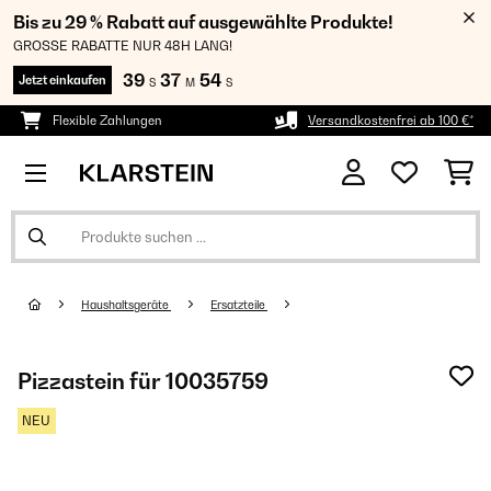
Bis zu 29 % Rabatt auf ausgewählte Produkte!
GROSSE RABATTE NUR 48H LANG!
39
37
54
Jetzt einkaufen
S
M
S
Flexible Zahlungen
Versandkostenfrei ab 100 €*
Haushaltsgeräte
Ersatzteile
Pizzastein für 10035759
NEU