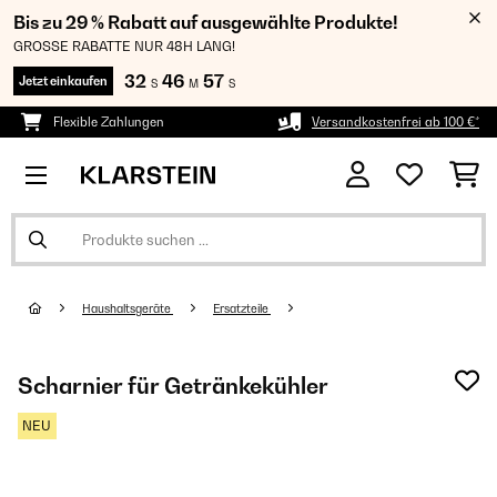
Bis zu 29 % Rabatt auf ausgewählte Produkte!
GROSSE RABATTE NUR 48H LANG!
32
46
55
Jetzt einkaufen
S
M
S
Flexible Zahlungen
Versandkostenfrei ab 100 €*
Haushaltsgeräte
Ersatzteile
Scharnier für Getränkekühler
NEU