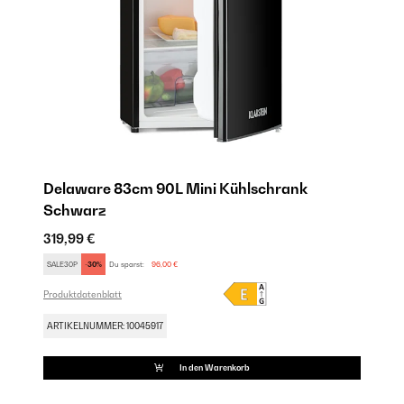
Delaware 83cm 90L Mini Kühlschrank​
Schwarz
319,99 €
SALE30P
-30%
Du sparst:
96,00 €
Produktdatenblatt
ARTIKELNUMMER: 10045917
In den Warenkorb