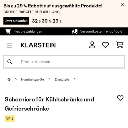
Bis zu 29 % Rabatt auf ausgewählte Produkte!
GROSSE RABATTE NUR 48H LANG!
32
30
25
Jetzt einkaufen
S
M
S
Flexible Zahlungen
Versandkostenfrei ab 100 €*
Haushaltsgeräte
Ersatzteile
Scharniere für Kühlschränke und
Gefrierschränke
NEU