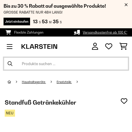
Bis zu 30 % Rabatt auf ausgewählte Produkte!
GROSSE RABATTE NUR 48H LANG!
13
53
35
Jetzt einkaufen
S
M
S
Flexible Zahlungen
Versandkostenfrei ab 100 €*
Haushaltsgeräte
Ersatzteile
Standfuß Getränkekühler
NEU