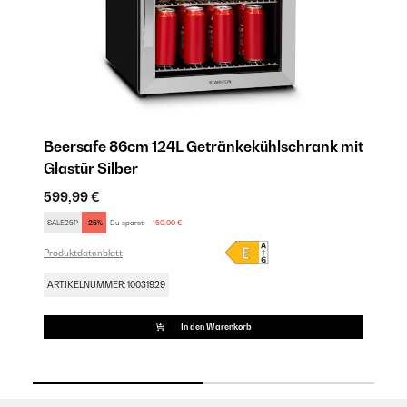
Beersafe 86cm 124L Getränkekühlschrank mit
B
Glastür​ Silber
mi
599,99 €
69
SALE25P
-25%
Du sparst:
150,00 €
SA
Produktdatenblatt
Pro
ARTIKELNUMMER: 10031929
AR
In den Warenkorb