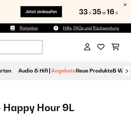
33
35
15
Jetzt einkaufen
S
M
S
Ratgeber
Hilfe, FAQs und Rücksendung
rten
Audio & Hifi
Angebote
Neue Produkte
B-War
- Happy Hour 9L