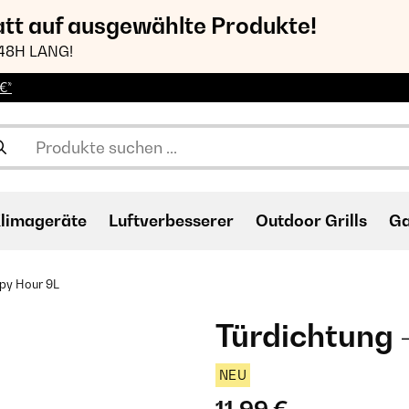
att auf ausgewählte Produkte!
48H LANG!
€*
limageräte
Luftverbesserer
Outdoor Grills
Ga
py Hour 9L
Türdichtung 
NEU