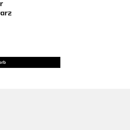
r
arz
orb