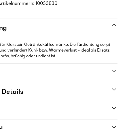
Artikelnummern: 10033836
ng
g für Klarstein Getränkekühlschränke. Die Türdichtung sorgt
 und verhindert Kühl- bzw. Wärmeverlust – ideal als Ersatz,
rös, brüchig oder undicht ist.
 Details