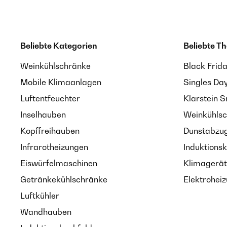
Beliebte Kategorien
Beliebte T
Weinkühlschränke
Black Frid
Mobile Klimaanlagen
Singles Da
Luftentfeuchter
Klarstein 
Inselhauben
Weinkühlsc
Kopffreihauben
Dunstabzug
Infrarotheizungen
Induktionsk
Eiswürfelmaschinen
Klimagerät
Getränkekühlschränke
Elektroheiz
Luftkühler
Wandhauben